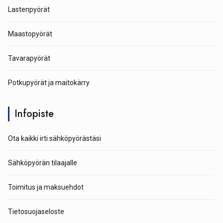
Lastenpyörät
Maastopyörät
Tavarapyörät
Potkupyörät ja maitokärry
Infopiste
Ota kaikki irti sähköpyörästäsi
Sähköpyörän tilaajalle
Toimitus ja maksuehdot
Tietosuojaseloste