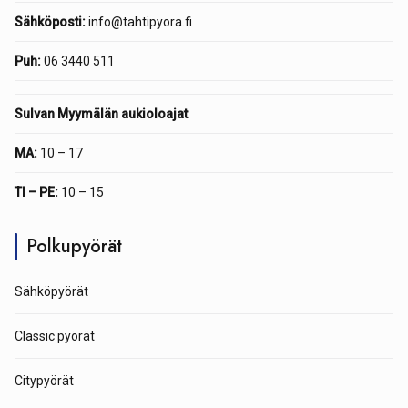
Sähköposti:
info@tahtipyora.fi
Puh:
06 3440 511
Sulvan Myymälän aukioloajat
MA:
10 – 17
TI – PE:
10 – 15
Polkupyörät
Sähköpyörät
Classic pyörät
Citypyörät