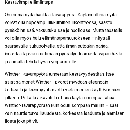
Kestävämpi elämäntapa
On monia syitä hankkia tavarapyörä. Käytännöllisiä syitä
voivat olla nopeampi liikkuminen liikenteessä, säästö
pysäköinnissä, vakuutuksissa ja huollossa. Mutta taustalla
voi olla myös halu elämäntapamuutokseen – näyttää
seuraavalle sukupolvelle, että ilman autoakin pärjää,
innostaa lapsia nauttimaan pyöräilyn tuomasta vapaudesta
ja samalla tehdä hyvää ympäristölle.
Winther -tavarapyörä tunnetaan kestävyydestään. Itse
asiassa monet Winther -pyörät myydään eteenpäin
korkealla jälleenmyyntiarvolla vielä monien käyttövuosien
jälkeen. Pitkällä aikavälillä et siis käytä enempää rahaa
Winther-tavarapyörään kuin edullisempaan malliin – saat
vain nauttia turvallisuudesta, korkeasta laadusta ja ajamisen
ilosta joka päivä.