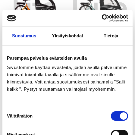
tehdä
valinnat
tuotteen
sivulla.
Suostumus
Yksityiskohdat
Tietoja
Winther Kangaroo Lite
Winther Kangaroo Luxe
Tällä
Tällä
tuotteella
tuotteella
5.460,00
€
–
6.455,00
€
6.445,00
€
–
7.440,00
€
Hintaluokka:
Hintaluokka:
Parempaa palvelua evästeiden avulla
5.460,00€
6.445,00€
on
on
-
-
Sivustomme käyttää evästeitä, joiden avulla palvelumme
6.455,00€
7.440,00€
useampi
useampi
toimivat toivotulla tavalla ja sisältömme ovat sinulle
muunnelma.
muunnelma.
kiinnostavia. Voit antaa suostumuksesi painamalla ”Salli
Malli
kaikki”. Pystyt muuttamaan valintojasi myöhemmin.
Voit
Voit
tehdä
tehdä
Miehet
(2)
S
valinnat
valinnat
Naiset
(3)
Välttämätön
u
tuotteen
tuotteen
o
sivulla.
sivulla.
s
Mieltymykset