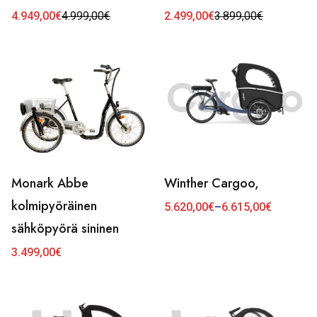
4.949,00
€
4.999,00
€
2.499,00
€
3.899,00
€
Alkuperäinen
Nykyinen
Alkuperäinen
Nykyinen
hinta
hinta
hinta
hinta
oli:
on:
oli:
on:
4.999,00€.
4.949,00€.
3.899,00€.
2.499,00€.
Monark Abbe
Winther Cargoo,
Tällä
kolmipyöräinen
tuotteella
5.620,00
€
–
6.615,00
€
Hintaluokka:
5.620,00€
sähköpyörä sininen
on
-
6.615,00€
useampi
3.499,00
€
muunnelma.
Voit