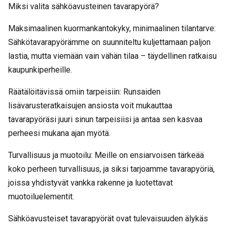
Miksi valita sähköavusteinen tavarapyörä?
Maksimaalinen kuormankantokyky, minimaalinen tilantarve:
Sähkötavarapyörämme on suunniteltu kuljettamaan paljon
lastia, mutta viemään vain vähän tilaa – täydellinen ratkaisu
kaupunkiperheille.
Räätälöitävissä omiin tarpeisiin: Runsaiden
lisävarusteratkaisujen ansiosta voit mukauttaa
tavarapyöräsi juuri sinun tarpeisiisi ja antaa sen kasvaa
perheesi mukana ajan myötä.
Turvallisuus ja muotoilu: Meille on ensiarvoisen tärkeää
koko perheen turvallisuus, ja siksi tarjoamme tavarapyöriä,
joissa yhdistyvät vankka rakenne ja luotettavat
muotoiluelementit.
Sähköavusteiset tavarapyörät ovat tulevaisuuden älykäs