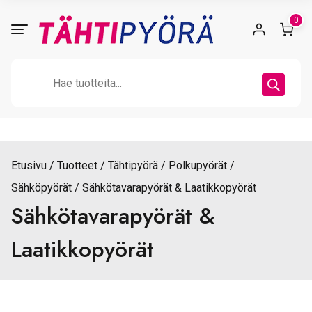
Skip
0
to
content
Products
search
Etusivu
Tuotteet
Tähtipyörä
Polkupyörät
Sähköpyörät
Sähkötavarapyörät & Laatikkopyörät
Sähkötavarapyörät &
Laatikkopyörät