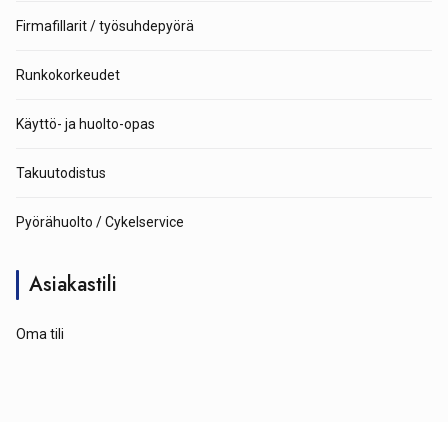
Firmafillarit / työsuhdepyörä
Runkokorkeudet
Käyttö- ja huolto-opas
Takuutodistus
Pyörähuolto / Cykelservice
Asiakastili
Oma tili