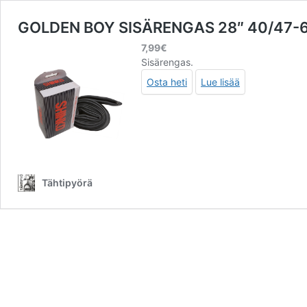
GOLDEN BOY SISÄRENGAS 28″ 40/47-
7,99
€
Sisärengas.
Osta heti
Lue lisää
Tähtipyörä