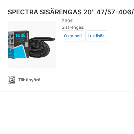
SPECTRA SISÄRENGAS 20″ 47/57-406
7,99
€
Sisärengas.
Osta heti
Lue lisää
Tähtipyörä