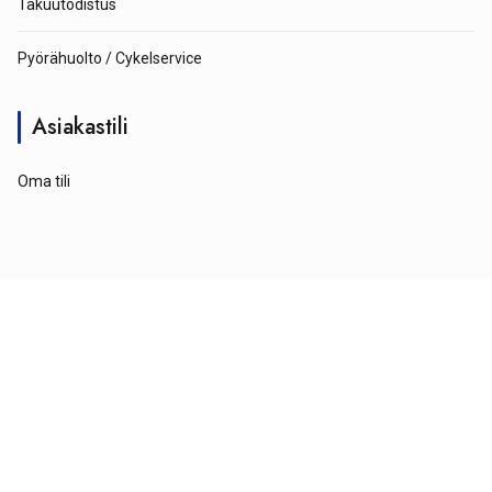
Takuutodistus
Pyörähuolto / Cykelservice
Asiakastili
Oma tili
© Tähtipyörä 2026