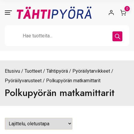
Skip
0
to
content
Products
search
Etusivu
Tuotteet
Tähtipyörä
Pyöräilytarvikkeet
Pyöräilyvarusteet
Polkupyörän matkamittarit
Polkupyörän matkamittarit