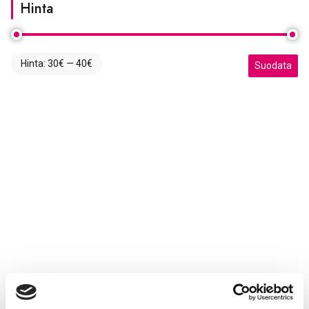
Hinta
Hinta:
30€
—
40€
Minimihinta
Maksimihint
Suodata