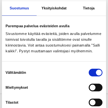
Suostumus
Yksityiskohdat
Tietoja
Parempaa palvelua evästeiden avulla
Sivustomme käyttää evästeitä, joiden avulla palvelumme
toimivat toivotulla tavalla ja sisältömme ovat sinulle
kiinnostavia. Voit antaa suostumuksesi painamalla ”Salli
kaikki”. Pystyt muuttamaan valintojasi myöhemmin.
S
Välttämätön
u
o
s
Mieltymykset
t
u
m
Tilastot
Meistä