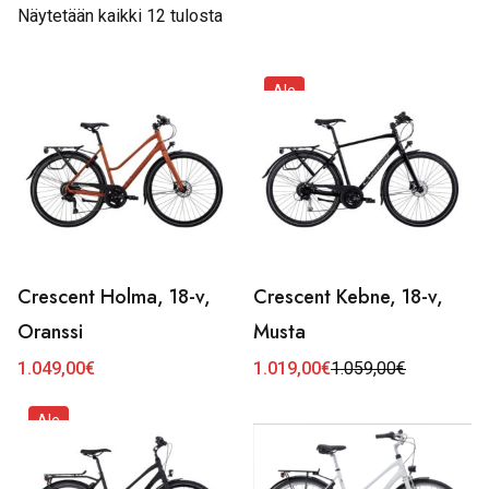
Näytetään kaikki 12 tulosta
Ale
Crescent Holma, 18-v,
Crescent Kebne, 18-v,
Oranssi
Musta
1.049,00
€
1.019,00
€
1.059,00
€
Alkuperäinen
Nykyinen
hinta
hinta
oli:
on:
Ale
1.059,00€.
1.019,00€.