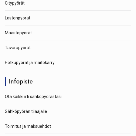
Citypyörät
Lastenpyörät
Maastopyörät
Tavarapyörät
Potkupyörät ja maitokärry
Infopiste
Ota kaikki irti sähköpyörästäsi
Sähköpyörän tilaajalle
Toimitus ja maksuehdot