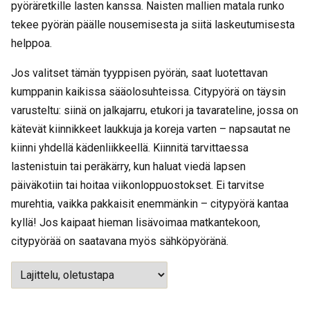
pyöräretkille lasten kanssa. Naisten mallien matala runko
tekee pyörän päälle nousemisesta ja siitä laskeutumisesta
helppoa.
Jos valitset tämän tyyppisen pyörän, saat luotettavan
kumppanin kaikissa sääolosuhteissa. Citypyörä on täysin
varusteltu: siinä on jalkajarru, etukori ja tavarateline, jossa on
kätevät kiinnikkeet laukkuja ja koreja varten – napsautat ne
kiinni yhdellä kädenliikkeellä. Kiinnitä tarvittaessa
lastenistuin tai peräkärry, kun haluat viedä lapsen
päiväkotiin tai hoitaa viikonloppuostokset. Ei tarvitse
murehtia, vaikka pakkaisit enemmänkin – citypyörä kantaa
kyllä! Jos kaipaat hieman lisävoimaa matkantekoon,
citypyörää on saatavana myös sähköpyöränä.