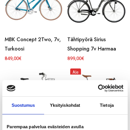
MBK Concept 2Two, 7v,
Tähtipyörä Sirius
Turkoosi
Shopping 7v Harmaa
849,00
€
899,00
€
Ale
Suostumus
Yksityiskohdat
Tietoja
Tähtipyörä Sirius
Motobecane Concept
Parempaa palvelua evästeiden avulla