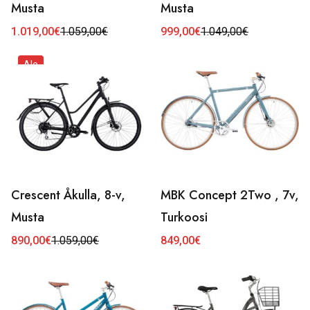
Musta
Musta
1.019,00
€
1.059,00
€
999,00
€
1.049,00
€
Alkuperäinen
Nykyinen
Alkuperäinen
Nykyinen
hinta
hinta
hinta
hinta
oli:
on:
oli:
on:
Ale
1.059,00€.
1.019,00€.
1.049,00€.
999,00€.
Crescent Åkulla, 8-v,
MBK Concept 2Two , 7v,
Musta
Turkoosi
890,00
€
1.059,00
€
849,00
€
Alkuperäinen
Nykyinen
hinta
hinta
oli:
on:
1.059,00€.
890,00€.