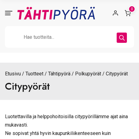
Skip
0
to
content
Products
search
Etusivu
Tuotteet
Tähtipyörä
Polkupyörät
Citypyörät
Citypyörät
Luotettavilla ja helppohoitoisilla citypyörillämme ajat aina
mukavasti.
Ne sopivat yhtä hyvin kaupunkiliikenteeseen kuin