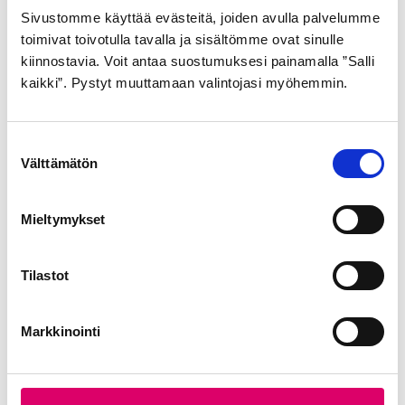
Shopping 7v Musta
Team Champion Claris
Sivustomme käyttää evästeitä, joiden avulla palvelumme
toimivat toivotulla tavalla ja sisältömme ovat sinulle
16v 52cm Oranssi
899,00
€
kiinnostavia. Voit antaa suostumuksesi painamalla ”Salli
1.049,00
€
1.199,00
€
kaikki”. Pystyt muuttamaan valintojasi myöhemmin.
Alkuperäinen
Nykyinen
hinta
hinta
oli:
on:
1.199,00€.
1.049,00€.
S
Välttämätön
u
Malli
o
s
Mieltymykset
Miehet
(6)
t
u
Naiset
(9)
m
Tilastot
u
k
Osastot
Markkinointi
s
e
Hybridipyörät
(3)
n