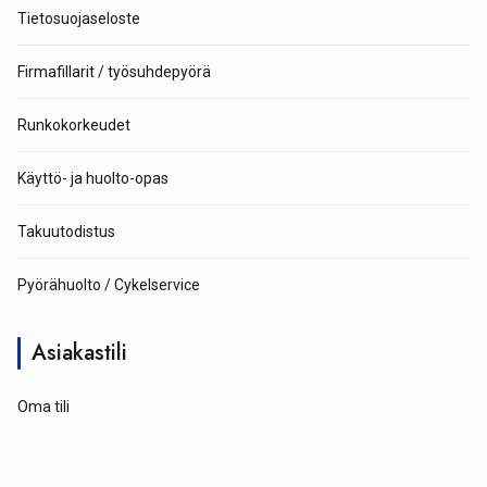
Tietosuojaseloste
Firmafillarit / työsuhdepyörä
Runkokorkeudet
Käyttö- ja huolto-opas
Takuutodistus
Pyörähuolto / Cykelservice
Asiakastili
Oma tili