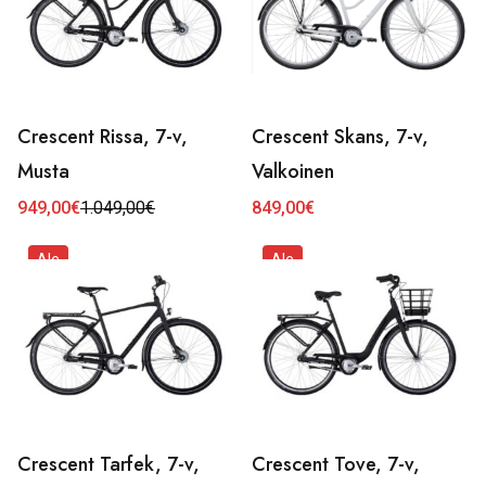
Crescent Rissa, 7-v,
Crescent Skans, 7-v,
Musta
Valkoinen
949,00
€
1.049,00
€
849,00
€
Alkuperäinen
Nykyinen
hinta
hinta
oli:
on:
Ale
Ale
1.049,00€.
949,00€.
Crescent Tarfek, 7-v,
Crescent Tove, 7-v,