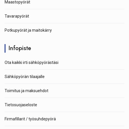
Maastopyörät
Tavarapyörät
Potkupyörät ja maitokärry
Infopiste
Ota kaikki irti sähköpyörästäsi
Sähköpyörän tilaajalle
Toimitus ja maksuehdot
Tietosuojaseloste
Firmafillarit / työsuhdepyörä