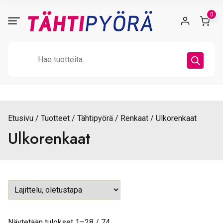
Skip
0
to
content
Products
search
Etusivu
Tuotteet
Tähtipyörä
Renkaat
Ulkorenkaat
Ulkorenkaat
Näytetään tulokset 1–28 / 74