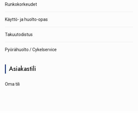
Runkokorkeudet
Käyttö- ja huolto-opas
Takuutodistus
Pyörähuolto / Cykelservice
Asiakastili
Oma tili