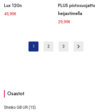
Lux 120n
PLUS pistosuojattu
heijastimella
45,90
€
29,99
€
1
2
3
Osastot
Shinko GB UR
(15)