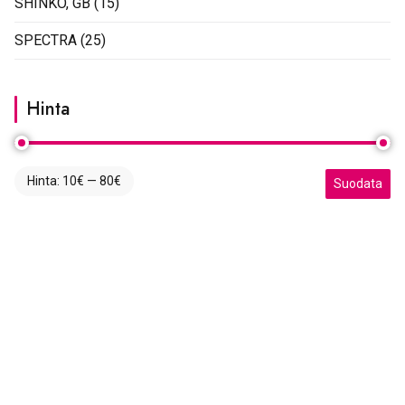
SHINKO, GB
(15)
SPECTRA
(25)
Hinta
Hinta:
10€
—
80€
Minimihinta
Maksimihint
Suodata