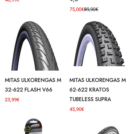
75,00
€
89,90
€
Alkuperäinen
Nykyinen
hinta
hinta
oli:
on:
89,90€.
75,00€.
MITAS ULKORENGAS M
MITAS ULKORENGAS M
32-622 FLASH V66
62-622 KRATOS
TUBELESS SUPRA
23,99
€
45,90
€