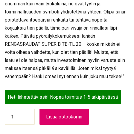
enemmän kuin vain työkaluina, ne ovat tyylin ja
toiminnallisuuden symboli yhdistettynä yhteen. Olipa sinun
poistettava itsepäisiä renkaita tai tehtävä nopeita
korjauksia tien päällä, tämä pari vivuja on rinnallasi läpi
kaiken. Päivitä pyöräilykokemuksesi tänään
RENGASRAUDAT SUPER B TB-TL 20 – koska mikään ei
voita oikeaa vaihdetta, kun olet tien päällä! Muista, että
laatu ei ole halpaa, mutta investoiminen hyviin varusteisiin
maksaa itsensä pitkällä aikavälillä. Joten miksi tyytyä
vähempään? Hanki omasi nyt ennen kuin joku muu tekee!”
Heti lähetettävissä! Nopea toimitus 1-5 arkipäivässä
RENGASRAUDAT
Lisää ostoskoriin
SUPER
B
TB-