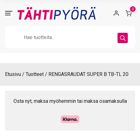
Skip
0
to
content
Products
search
Etusivu
Tuotteet
RENGASRAUDAT SUPER B TB-TL 20
Osta nyt, maksa myöhemmin tai maksa osamaksulla