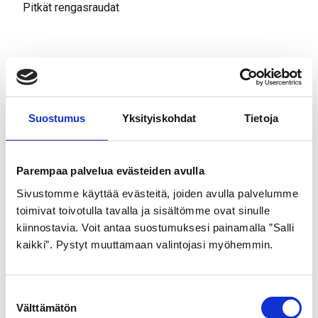
Pitkät rengasraudat
Tutustu myös
Suostumus
Yksityiskohdat
Tietoja
Parempaa palvelua evästeiden avulla
Sivustomme käyttää evästeitä, joiden avulla palvelumme
toimivat toivotulla tavalla ja sisältömme ovat sinulle
kiinnostavia. Voit antaa suostumuksesi painamalla ”Salli
kaikki”. Pystyt muuttamaan valintojasi myöhemmin.
GOLDEN BOY
SCHWALBE
ULKORENGAS 32-622
ULKORENGAS 42-622
MUSTA VALKOINEN SR
MUSTA ROAD CRUISER
S
Välttämätön
u
099
pistosuojattu