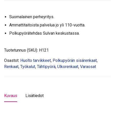
TL
20
Suomalainen perheyritys.
määrä
Ammattitaitoista palvelua jo yli 110-vuotta.
Polkupyörätehdas Sulvan keskustassa.
Tuotetunnus (SKU):
H121
Osastot:
Huolto tarvikkeet
,
Polkupyörän sisärenkaat
,
Renkaat
,
Työkalut
,
Tähtipyörä
,
Ulkorenkaat
,
Varaosat
Kuvaus
Lisätiedot