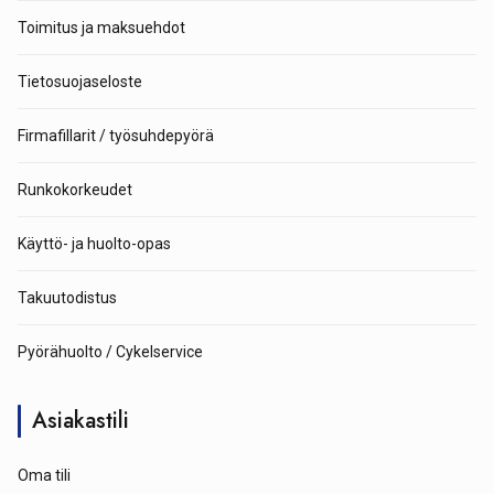
Toimitus ja maksuehdot
Tietosuojaseloste
Firmafillarit / työsuhdepyörä
Runkokorkeudet
Käyttö- ja huolto-opas
Takuutodistus
Pyörähuolto / Cykelservice
Asiakastili
Oma tili