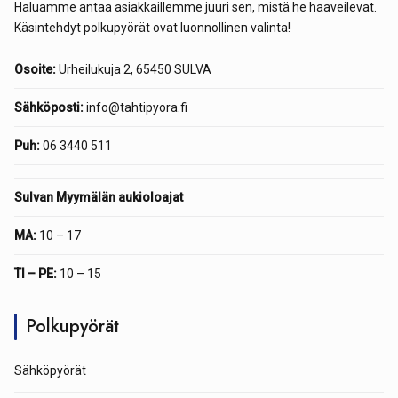
Haluamme antaa asiakkaillemme juuri sen, mistä he haaveilevat.
Käsintehdyt polkupyörät ovat luonnollinen valinta!
Osoite:
Urheilukuja 2, 65450 SULVA
Sähköposti:
info@tahtipyora.fi
Puh:
06 3440 511
Sulvan Myymälän aukioloajat
MA:
10 – 17
TI – PE:
10 – 15
Polkupyörät
Sähköpyörät