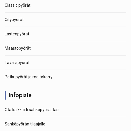
Classic pyörät
Citypyörät
Lastenpyörät
Maastopyörät
Tavarapyörät
Potkupyörät ja maitokärry
Infopiste
Ota kaikki irti sähköpyörästäsi
Sähköpyörän tilaajalle