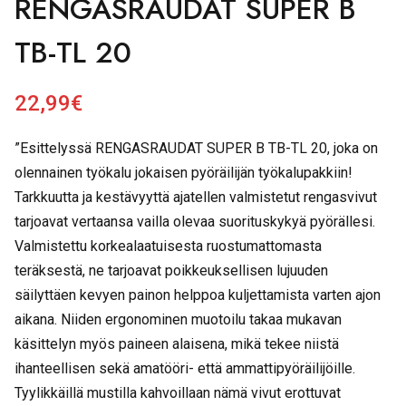
RENGASRAUDAT SUPER B
TB-TL 20
22,99
€
”Esittelyssä RENGASRAUDAT SUPER B TB-TL 20, joka on
olennainen työkalu jokaisen pyöräilijän työkalupakkiin!
Tarkkuutta ja kestävyyttä ajatellen valmistetut rengasvivut
tarjoavat vertaansa vailla olevaa suorituskykyä pyörällesi.
Valmistettu korkealaatuisesta ruostumattomasta
teräksestä, ne tarjoavat poikkeuksellisen lujuuden
säilyttäen kevyen painon helppoa kuljettamista varten ajon
aikana. Niiden ergonominen muotoilu takaa mukavan
käsittelyn myös paineen alaisena, mikä tekee niistä
ihanteellisen sekä amatööri- että ammattipyöräilijöille.
Tyylikkäillä mustilla kahvoillaan nämä vivut erottuvat