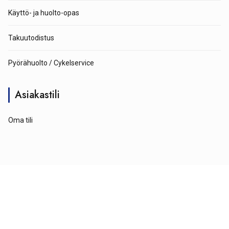
Käyttö- ja huolto-opas
Takuutodistus
Pyörähuolto / Cykelservice
Asiakastili
Oma tili