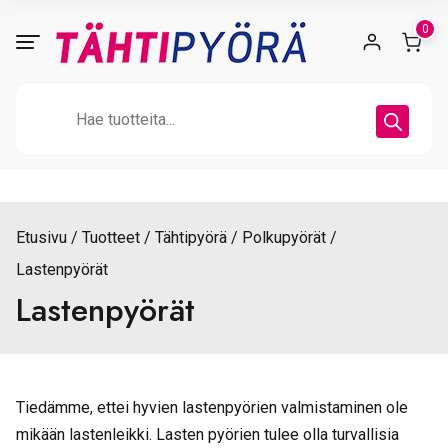
Skip
0
to
content
Products
search
Etusivu
Tuotteet
Tähtipyörä
Polkupyörät
Lastenpyörät
Lastenpyörät
Tiedämme, ettei hyvien lastenpyörien valmistaminen ole
mikään lastenleikki. Lasten pyörien tulee olla turvallisia