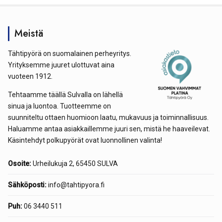
Meistä
Tähtipyörä on suomalainen perheyritys.
Yrityksemme juuret ulottuvat aina
vuoteen 1912.
Tehtaamme täällä Sulvalla on lähellä
sinua ja luontoa. Tuotteemme on
suunniteltu ottaen huomioon laatu, mukavuus ja toiminnallisuus.
Haluamme antaa asiakkaillemme juuri sen, mistä he haaveilevat.
Käsintehdyt polkupyörät ovat luonnollinen valinta!
Osoite:
Urheilukuja 2, 65450 SULVA
Sähköposti:
info@tahtipyora.fi
Puh:
06 3440 511