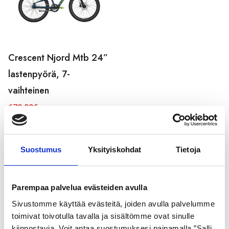
Crescent Njord Mtb 24”
lastenpyörä, 7-
vaihteinen
679,00
€
Suostumus
Yksityiskohdat
Tietoja
Koko
Parempaa palvelua evästeiden avulla
16"
(2)
Sivustomme käyttää evästeitä, joiden avulla palvelumme
20"
(2)
toimivat toivotulla tavalla ja sisältömme ovat sinulle
kiinnostavia. Voit antaa suostumuksesi painamalla ”Salli