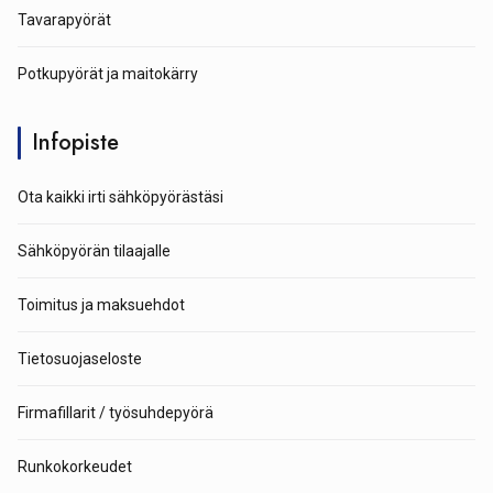
Tavarapyörät
Potkupyörät ja maitokärry
Infopiste
Ota kaikki irti sähköpyörästäsi
Sähköpyörän tilaajalle
Toimitus ja maksuehdot
Tietosuojaseloste
Firmafillarit / työsuhdepyörä
Runkokorkeudet