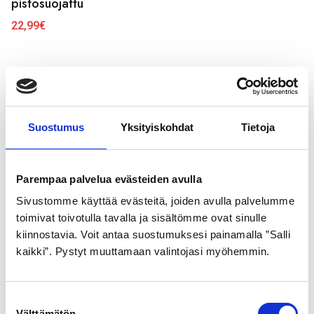
pistosuojattu
22,99
€
Tutustu myös
Suostumus
Yksityiskohdat
Tietoja
Parempaa palvelua evästeiden avulla
Sivustomme käyttää evästeitä, joiden avulla palvelumme
toimivat toivotulla tavalla ja sisältömme ovat sinulle
kiinnostavia. Voit antaa suostumuksesi painamalla ”Salli
kaikki”. Pystyt muuttamaan valintojasi myöhemmin.
GOLDEN BOY
SCHWALBE
ULKORENGAS 32-622
ULKORENGAS 42-622
S
MUSTA VALKOINEN SR
MUSTA ROAD CRUISER
Välttämätön