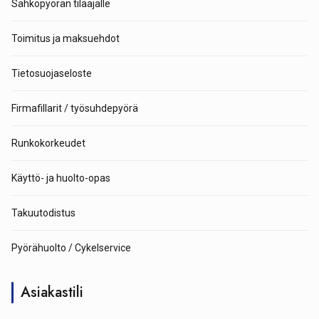
Sähköpyörän tilaajalle
Toimitus ja maksuehdot
Tietosuojaseloste
Firmafillarit / työsuhdepyörä
Runkokorkeudet
Käyttö- ja huolto-opas
Takuutodistus
Pyörähuolto / Cykelservice
Asiakastili