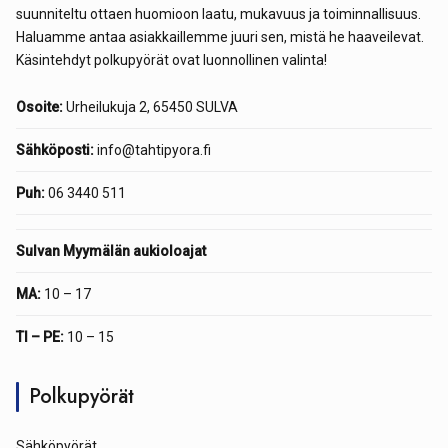
suunniteltu ottaen huomioon laatu, mukavuus ja toiminnallisuus.
Haluamme antaa asiakkaillemme juuri sen, mistä he haaveilevat.
Käsintehdyt polkupyörät ovat luonnollinen valinta!
Osoite:
Urheilukuja 2, 65450 SULVA
Sähköposti:
info@tahtipyora.fi
Puh:
06 3440 511
Sulvan Myymälän aukioloajat
MA:
10 – 17
TI – PE:
10 – 15
Polkupyörät
Sähköpyörät