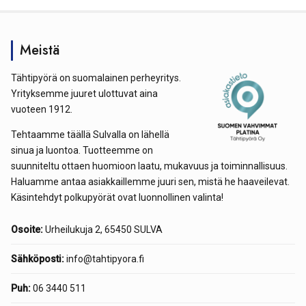
Meistä
Tähtipyörä on suomalainen perheyritys.
Yrityksemme juuret ulottuvat aina
vuoteen 1912.
Tehtaamme täällä Sulvalla on lähellä
sinua ja luontoa. Tuotteemme on
suunniteltu ottaen huomioon laatu, mukavuus ja toiminnallisuus.
Haluamme antaa asiakkaillemme juuri sen, mistä he haaveilevat.
Käsintehdyt polkupyörät ovat luonnollinen valinta!
Osoite:
Urheilukuja 2, 65450 SULVA
Sähköposti:
info@tahtipyora.fi
Puh:
06 3440 511