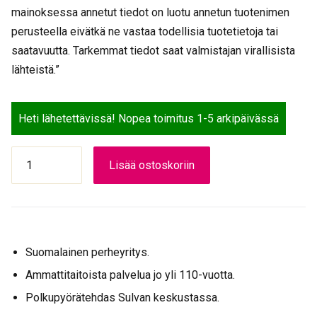
mainoksessa annetut tiedot on luotu annetun tuotenimen
perusteella eivätkä ne vastaa todellisia tuotetietoja tai
saatavuutta. Tarkemmat tiedot saat valmistajan virallisista
lähteistä.”
Heti lähetettävissä! Nopea toimitus 1-5 arkipäivässä
GOLDEN
Lisää ostoskoriin
BOY
SISÄRENGAS
24"
40/50-
507
Suomalainen perheyritys.
määrä
Ammattitaitoista palvelua jo yli 110-vuotta.
Polkupyörätehdas Sulvan keskustassa.