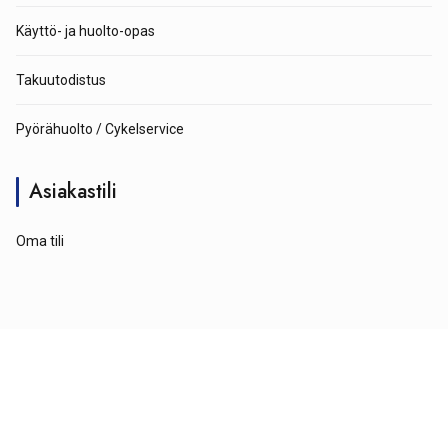
Käyttö- ja huolto-opas
Takuutodistus
Pyörähuolto / Cykelservice
Asiakastili
Oma tili