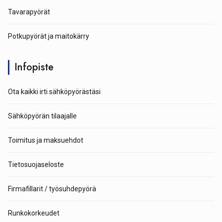
Tavarapyörät
Potkupyörät ja maitokärry
Infopiste
Ota kaikki irti sähköpyörästäsi
Sähköpyörän tilaajalle
Toimitus ja maksuehdot
Tietosuojaseloste
Firmafillarit / työsuhdepyörä
Runkokorkeudet