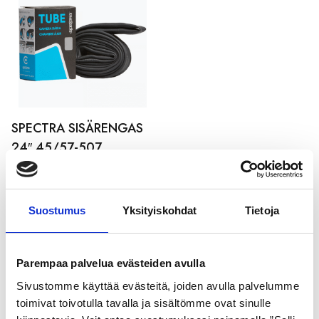
SPECTRA SISÄRENGAS
24″ 45/57-507
DUNLOP
7,99
€
Suostumus
Yksityiskohdat
Tietoja
Tutustu myös
Parempaa palvelua evästeiden avulla
Sivustomme käyttää evästeitä, joiden avulla palvelumme
toimivat toivotulla tavalla ja sisältömme ovat sinulle