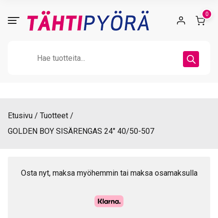
Skip
0
to
content
Products
search
Etusivu
Tuotteet
GOLDEN BOY SISÄRENGAS 24″ 40/50-507
Osta nyt, maksa myöhemmin tai maksa osamaksulla