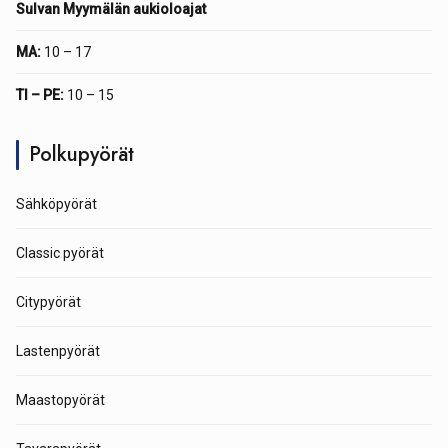
Sulvan Myymälän aukioloajat
MA:
10 – 17
TI – PE:
10 – 15
Polkupyörät
Sähköpyörät
Classic pyörät
Citypyörät
Lastenpyörät
Maastopyörät