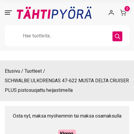
Skip
0
to
content
Products
search
Etusivu
Tuotteet
SCHWALBE ULKORENGAS 47-622 MUSTA DELTA CRUISER
PLUS pistosuojattu heijastimella
Osta nyt, maksa myöhemmin tai maksa osamaksulla