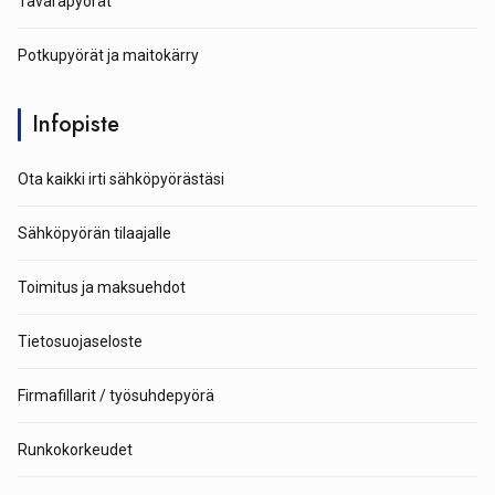
Tavarapyörät
Potkupyörät ja maitokärry
Infopiste
Ota kaikki irti sähköpyörästäsi
Sähköpyörän tilaajalle
Toimitus ja maksuehdot
Tietosuojaseloste
Firmafillarit / työsuhdepyörä
Runkokorkeudet