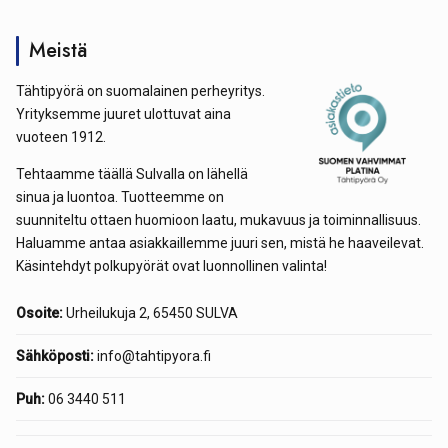
Meistä
Tähtipyörä on suomalainen perheyritys.
Yrityksemme juuret ulottuvat aina
vuoteen 1912.
Tehtaamme täällä Sulvalla on lähellä
sinua ja luontoa. Tuotteemme on
suunniteltu ottaen huomioon laatu, mukavuus ja toiminnallisuus.
Haluamme antaa asiakkaillemme juuri sen, mistä he haaveilevat.
Käsintehdyt polkupyörät ovat luonnollinen valinta!
Osoite:
Urheilukuja 2, 65450 SULVA
Sähköposti:
info@tahtipyora.fi
Puh:
06 3440 511