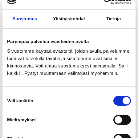
Suostumus
Yksityiskohdat
Tietoja
Parempaa palvelua evästeiden avulla
GOLDEN BOY
SCHWALBE
Sivustomme käyttää evästeitä, joiden avulla palvelumme
ULKORENGAS 47-622
ULKORENGAS 42-622
toimivat toivotulla tavalla ja sisältömme ovat sinulle
MUSTA VALKOINEN SR
MUSTA ROAD CRUISER
kiinnostavia. Voit antaa suostumuksesi painamalla ”Salli
123
pistosuojattu
kaikki”. Pystyt muuttamaan valintojasi myöhemmin.
heijastimella
21,99
€
22,99
€
S
Välttämätön
u
o
s
Mieltymykset
t
u