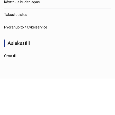
Käyttö- ja huolto-opas
Takuutodistus
Pyörähuolto / Cykelservice
Asiakastili
Oma tili