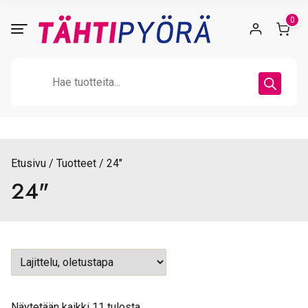
Skip
0
to
content
Products
search
Etusivu
Tuotteet
24"
24"
Näytetään kaikki 11 tulosta