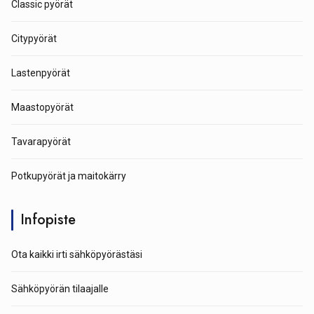
Classic pyörät
Citypyörät
Lastenpyörät
Maastopyörät
Tavarapyörät
Potkupyörät ja maitokärry
Infopiste
Ota kaikki irti sähköpyörästäsi
Sähköpyörän tilaajalle