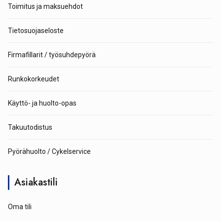
Toimitus ja maksuehdot
Tietosuojaseloste
Firmafillarit / työsuhdepyörä
Runkokorkeudet
Käyttö- ja huolto-opas
Takuutodistus
Pyörähuolto / Cykelservice
Asiakastili
Oma tili