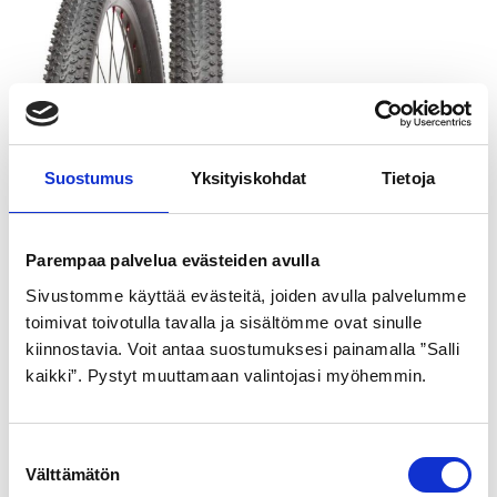
Suostumus
Yksityiskohdat
Tietoja
SPECTRA ULKORENGAS
47-507 MUSTA OPES
TEC
Parempaa palvelua evästeiden avulla
18,99
€
Sivustomme käyttää evästeitä, joiden avulla palvelumme
toimivat toivotulla tavalla ja sisältömme ovat sinulle
kiinnostavia. Voit antaa suostumuksesi painamalla ”Salli
kaikki”. Pystyt muuttamaan valintojasi myöhemmin.
Osastot
S
Tähtipyörä
(440)
Välttämätön
u