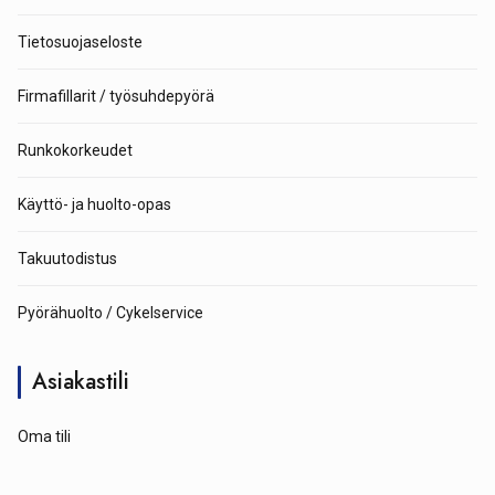
Tietosuojaseloste
Firmafillarit / työsuhdepyörä
Runkokorkeudet
Käyttö- ja huolto-opas
Takuutodistus
Pyörähuolto / Cykelservice
Asiakastili
Oma tili