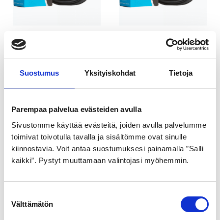
SPECTRA SISÄRENGAS
SPECTRA SISÄRENGAS
26″ 50/57-559 AUTO
26″ 50/57-559 PRESTA
TEC
7,99
Suostumus
€
Yksityiskohdat
Tietoja
7,99
€
Parempaa palvelua evästeiden avulla
Sivustomme käyttää evästeitä, joiden avulla palvelumme
toimivat toivotulla tavalla ja sisältömme ovat sinulle
kiinnostavia. Voit antaa suostumuksesi painamalla ”Salli
kaikki”. Pystyt muuttamaan valintojasi myöhemmin.
S
SPECTRA ULKORENGAS
SPECTRA ULKORENGAS
Välttämätön
u
o