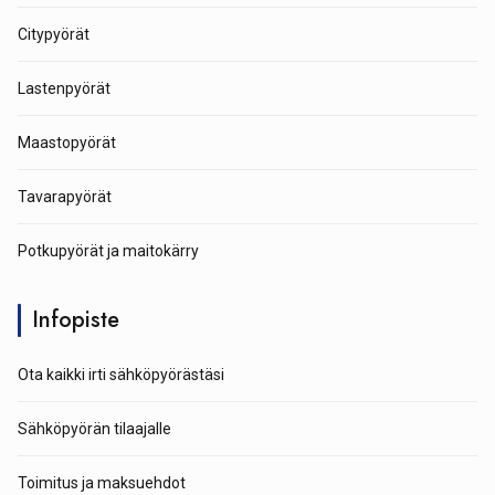
Citypyörät
Lastenpyörät
Maastopyörät
Tavarapyörät
Potkupyörät ja maitokärry
Infopiste
Ota kaikki irti sähköpyörästäsi
Sähköpyörän tilaajalle
Toimitus ja maksuehdot