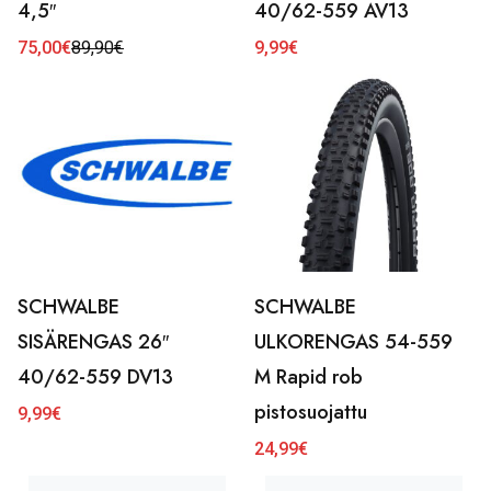
4,5″
40/62-559 AV13
75,00
€
89,90
€
9,99
€
Alkuperäinen
Nykyinen
hinta
hinta
oli:
on:
89,90€.
75,00€.
SCHWALBE
SCHWALBE
SISÄRENGAS 26″
ULKORENGAS 54-559
40/62-559 DV13
M Rapid rob
pistosuojattu
9,99
€
24,99
€