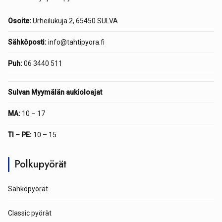
Osoite:
Urheilukuja 2, 65450 SULVA
Sähköposti:
info@tahtipyora.fi
Puh:
06 3440 511
Sulvan Myymälän aukioloajat
MA:
10 – 17
TI – PE:
10 – 15
Polkupyörät
Sähköpyörät
Classic pyörät