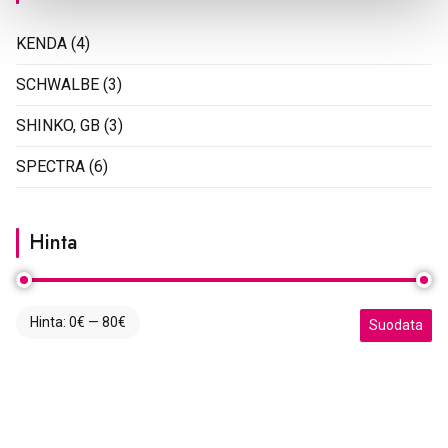
KENDA
(4)
SCHWALBE
(3)
SHINKO, GB
(3)
SPECTRA
(6)
Hinta
Hinta:
0€
—
80€
Minimihinta
Maksimihint
Suodata