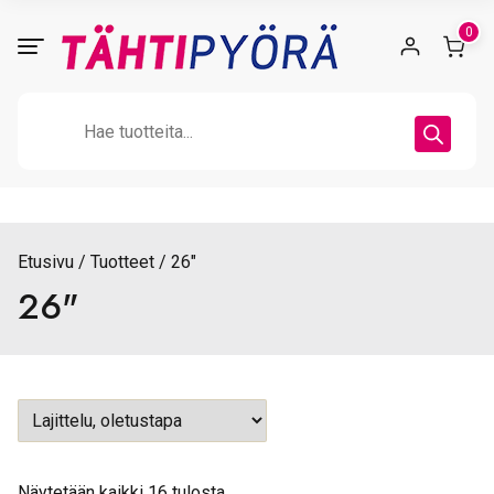
Skip
0
to
content
Products
search
Etusivu
Tuotteet
26"
26"
Näytetään kaikki 16 tulosta