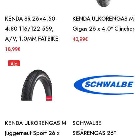
KENDA SR 26×4.50-
KENDA ULKORENGAS M
4.80 116/122-559,
Gigas 26 x 4.0″ Clincher
A/V, 1.0MM FATBIKE
40,99
€
18,99
€
Ale
KENDA ULKORENGAS M
SCHWALBE
Juggernaut Sport 26 x
SISÄRENGAS 26″