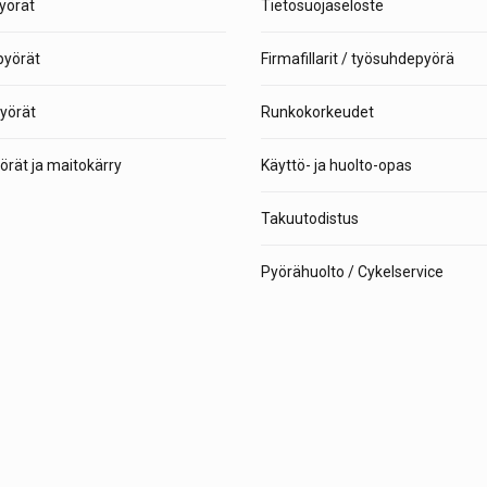
yörät
Tietosuojaseloste
yörät
Firmafillarit / työsuhdepyörä
yörät
Runkokorkeudet
rät ja maitokärry
Käyttö- ja huolto-opas
Takuutodistus
Pyörähuolto / Cykelservice