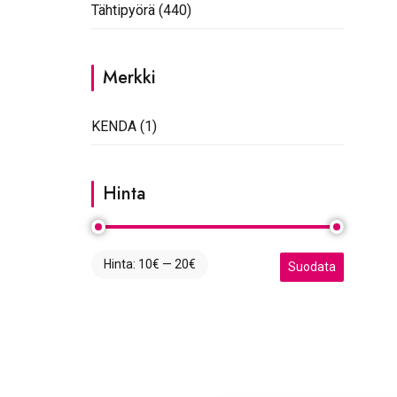
Tähtipyörä
(440)
Merkki
KENDA
(1)
Hinta
Hinta:
10€
—
20€
Minimihinta
Maksimihinta
Suodata