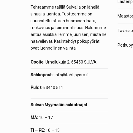
Lastenp
Tehtaamme täällä Sulvalla on lähellä
sinua ja luontoa. Tuotteemme on
Maastop
suunniteltu ottaen huomioon laatu,
mukavuus ja toiminnallisuus. Haluamme
Tavarap
antaa asiakkaillemme juuri sen, mistä he
haaveilevat. Käsintehdyt polkupyörät
Potkupyö
ovat luonnollinen valinta!
Osoite:
Urheilukuja 2, 65450 SULVA
Sähköposti:
info@tahtipyora.fi
Puh:
06 3440 511
Sulvan Myymälän aukioloajat
MA:
10 – 17
TI – PE:
10 – 15