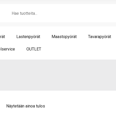
Products
search
rät
Lastenpyörät
Maastopyörät
Tavarapyörät
lservice
OUTLET
Näytetään ainoa tulos