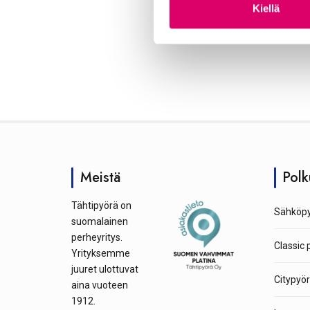
m
Kiellä
u
k
s
e
n
v
a
l
i
n
Meistä
Polk
t
a
Tähtipyörä on
Sähköpy
suomalainen
perheyritys.
Classic 
Yrityksemme
juuret ulottuvat
Citypyör
aina vuoteen
1912.