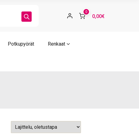
0
0,00€
Potkupyörät
Renkaat