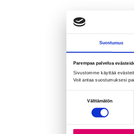
Suostumus
Parempaa palvelua evästeid
Sivustomme käyttää evästeitä,
Voit antaa suostumuksesi pai
S
Välttämätön
u
o
s
t
u