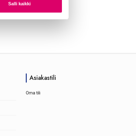
Salli kaikki
Asiakastili
Oma tili