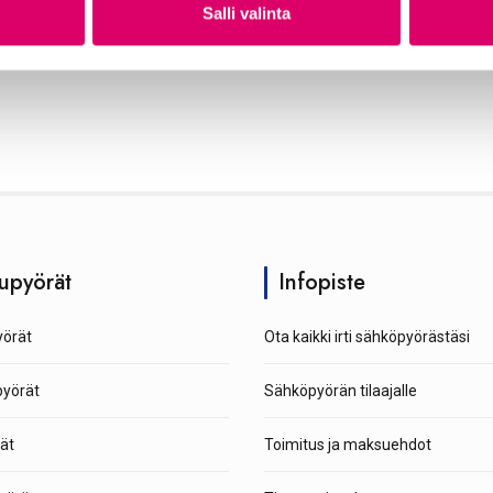
Salli valinta
upyörät
Infopiste
örät
Ota kaikki irti sähköpyörästäsi
pyörät
Sähköpyörän tilaajalle
ät
Toimitus ja maksuehdot