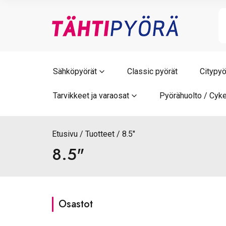
Skip
to
content
Sähköpyörät
Classic pyörät
Citypyö
Tarvikkeet ja varaosat
Pyörähuolto / Cyke
Etusivu
Tuotteet
8.5"
8.5"
Osastot