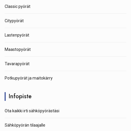
Classic pyörät
Citypyörät
Lastenpyörät
Maastopyörät
Tavarapyörät
Potkupyörät ja maitokärry
Infopiste
Ota kaikki irti sähköpyörästäsi
Sähköpyörän tilaajalle