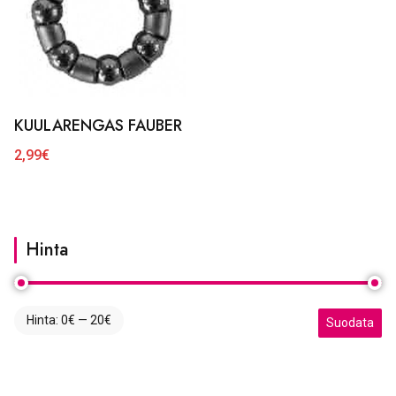
KUULARENGAS FAUBER
2,99
€
Hinta
Hinta:
0€
—
20€
Minimihinta
Maksimihint
Suodata