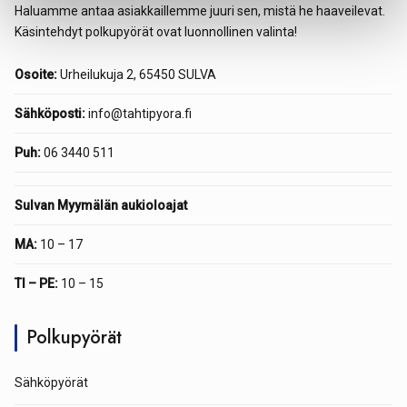
Haluamme antaa asiakkaillemme juuri sen, mistä he haaveilevat.
Käsintehdyt polkupyörät ovat luonnollinen valinta!
Osoite:
Urheilukuja 2, 65450 SULVA
Sähköposti:
info@tahtipyora.fi
Puh:
06 3440 511
Sulvan Myymälän aukioloajat
MA:
10 – 17
TI – PE:
10 – 15
Polkupyörät
Sähköpyörät