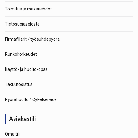
Toimitus ja maksuehdot
Tietosuojaseloste
Firmafillarit / työsuhdepyörä
Runkokorkeudet
Käyttö- ja huolto-opas
Takuutodistus
Pyörähuolto / Cykelservice
Asiakastili
Oma tili