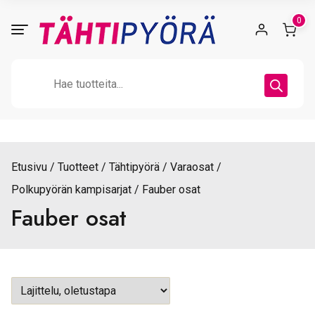
Skip
0
to
content
Products
search
Etusivu
Tuotteet
Tähtipyörä
Varaosat
Polkupyörän kampisarjat
Fauber osat
Fauber osat