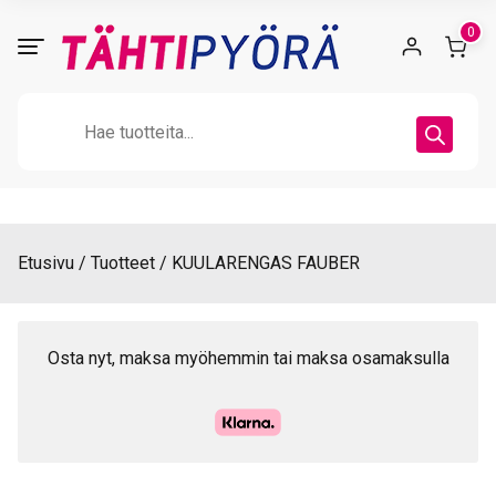
Skip
0
to
content
Products
search
Etusivu
Tuotteet
KUULARENGAS FAUBER
Osta nyt, maksa myöhemmin tai maksa osamaksulla