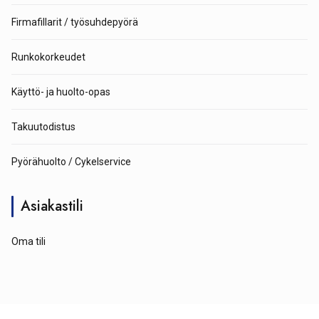
Firmafillarit / työsuhdepyörä
Runkokorkeudet
Käyttö- ja huolto-opas
Takuutodistus
Pyörähuolto / Cykelservice
Asiakastili
Oma tili