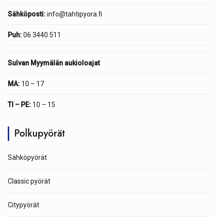
Sähköposti:
info@tahtipyora.fi
Puh:
06 3440 511
Sulvan Myymälän aukioloajat
MA:
10 – 17
TI – PE:
10 – 15
Polkupyörät
Sähköpyörät
Classic pyörät
Citypyörät