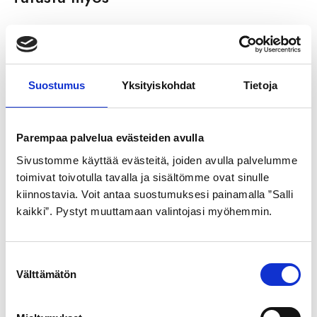
Suostumus
Yksityiskohdat
Tietoja
Parempaa palvelua evästeiden avulla
Sivustomme käyttää evästeitä, joiden avulla palvelumme
SCHWALBE
GOLDEN BOY
toimivat toivotulla tavalla ja sisältömme ovat sinulle
ULKORENGAS 40-622
SISÄRENGAS 28″
kiinnostavia. Voit antaa suostumuksesi painamalla ”Salli
MUSTA DELTA CRUISER
40/47-622/635
kaikki”. Pystyt muuttamaan valintojasi myöhemmin.
PLUS pistosuojattu
7,99
€
heijastimella
S
29,99
€
Välttämätön
u
o
s