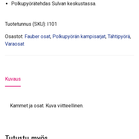
Polkupyörätehdas Sulvan keskustassa.
Tuotetunnus (SKU):
I101
Osastot:
Fauber osat
,
Polkupyörän kampisarjat
,
Tähtipyörä
,
Varaosat
Kuvaus
Kammet ja osat. Kuva viitteellinen.
Tutustu myös