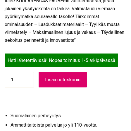
tulee KUULARENGAS FAUBERin valitsemisesta, jossa
jokainen yksityiskohta on tärkeä. Valmistaudu viemään
pyöräilymatka seuraavalle tasolle! Tärkeimmät
ominaisuudet: – Laadukkaat materiaalit – Tyylikäs musta
viimeistely – Maksimaalinen lujuus ja vakaus – Täydellinen
sekoitus perinnettä ja innovaatiota”
Heti lähetettävissä! Nopea toimitus 1-5 arkipäivässä
KUULARENGAS
Lisää ostoskoriin
FAUBER
määrä
Suomalainen perheyritys.
Ammattitaitoista palvelua jo yli 110-vuotta.