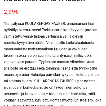
2,99
€
”Esittelyssä KUULARENGAS FAUBER, erinomainen lisä
pyöräilykokemukseen! Tarkkuutta ja kestävyyttä ajatellen
valmistettu vanne tarjoaa vertaansa vailla olevan
suorituskyvyn tien päällä. Valmistettu korkealaatuisista
materiaaleista maksimaalisen lujuuden ja vakauden
takaamiseksi, se on suunniteltu erityisesti niille, jotka
vaativat vain parasta. Tyylikkään mustan viimeistelynsä
ansiosta se erottuu sekä toiminnallisena että tyylikkäänä
osana pyörääsi. Haluatpa päivittää nykyisen kokoonpanosi
tai aloittaa alusta, KUULARENGAS FAUBER lupaa nostaa
ajosi uusiin korkeuksiin. Se on täydellinen sekoitus
perinnettä ja innovaatiota – todellinen todiste siitä, mitä
voidaan saavuttaa, kun laatu kohtaa muotoilun. Koe ero, joka