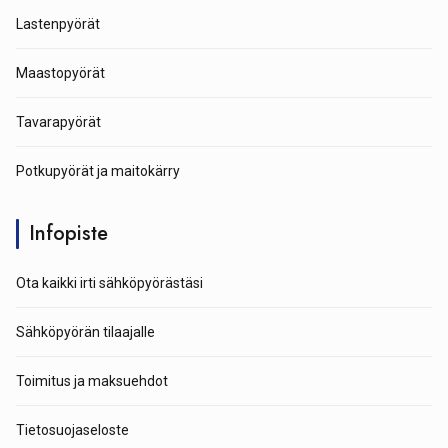
Lastenpyörät
Maastopyörät
Tavarapyörät
Potkupyörät ja maitokärry
Infopiste
Ota kaikki irti sähköpyörästäsi
Sähköpyörän tilaajalle
Toimitus ja maksuehdot
Tietosuojaseloste