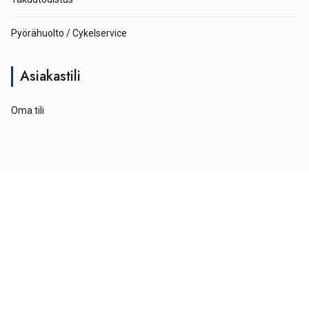
Pyörähuolto / Cykelservice
Asiakastili
Oma tili
© Tähtipyörä 2026