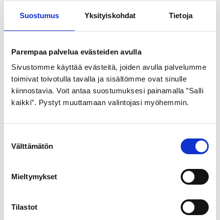
Suostumus
Yksityiskohdat
Tietoja
KESKIÖKASETTI BB M-
KUULARENGAS FAUBER
WAVE 68-127MM
2,99
€
Parempaa palvelua evästeiden avulla
23,99
€
Sivustomme käyttää evästeitä, joiden avulla palvelumme
toimivat toivotulla tavalla ja sisältömme ovat sinulle
kiinnostavia. Voit antaa suostumuksesi painamalla ”Salli
kaikki”. Pystyt muuttamaan valintojasi myöhemmin.
Osastot
S
Fauber osat
(3)
Välttämätön
u
o
Keskiölaakeristot
(3)
s
Mieltymykset
t
Kampisarjat
(6)
u
m
Tilastot
u