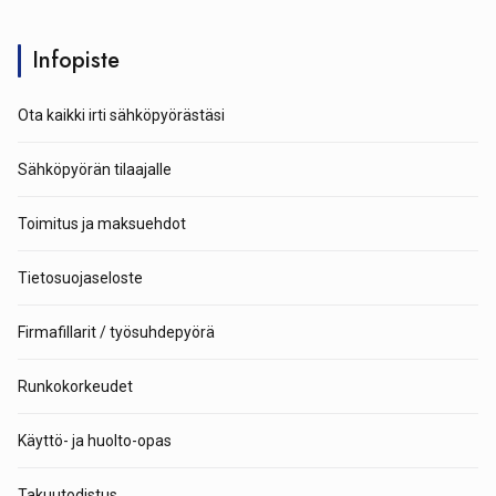
Infopiste
Ota kaikki irti sähköpyörästäsi
Sähköpyörän tilaajalle
Toimitus ja maksuehdot
Tietosuojaseloste
Firmafillarit / työsuhdepyörä
Runkokorkeudet
Käyttö- ja huolto-opas
Takuutodistus