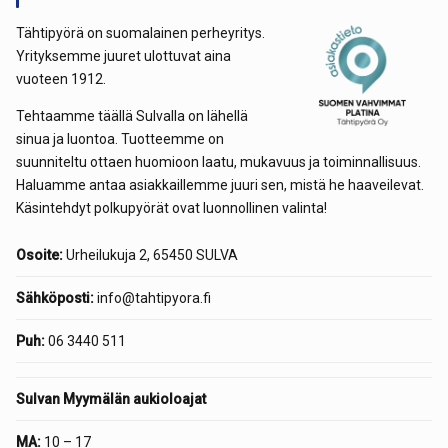
Tähtipyörä on suomalainen perheyritys.
Yrityksemme juuret ulottuvat aina
vuoteen 1912.
Tehtaamme täällä Sulvalla on lähellä
sinua ja luontoa. Tuotteemme on
suunniteltu ottaen huomioon laatu, mukavuus ja toiminnallisuus.
Haluamme antaa asiakkaillemme juuri sen, mistä he haaveilevat.
Käsintehdyt polkupyörät ovat luonnollinen valinta!
Osoite:
Urheilukuja 2, 65450 SULVA
Sähköposti:
info@tahtipyora.fi
Puh:
06 3440 511
Sulvan Myymälän aukioloajat
MA:
10 – 17