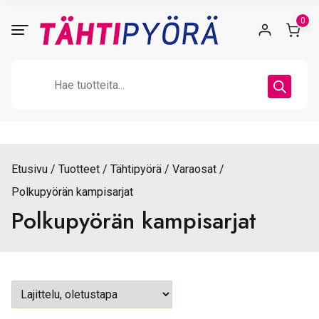
Skip
0
to
content
Products
search
Etusivu
Tuotteet
Tähtipyörä
Varaosat
Polkupyörän kampisarjat
Polkupyörän kampisarjat