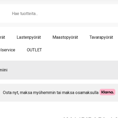
alu
Products
mä
search
rät
Lastenpyörät
Maastopyörät
Tavarapyörät
lservice
OUTLET
iini
Osta nyt, maksa myöhemmin tai maksa osamaksulla