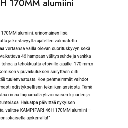
H 170MM alumiini
170MM alumiini, erinomainen lisä
ta ja kestävyyttä ajatellen valmistettu
aa vertaansa vailla olevan suorituskyvyn sekä
 Vaikuttava 46 hampaan välityssuhde ja vankka
tehoa ja tehokkuutta etsiville ajajille. 170 mm:n
kemisen vipuvaikutuksen säilyttäen silti
hentää tuulenvastusta. Koe pehmeimmät vaihdot
omasti edistyksellisen tekniikan ansiosta. Tämä
aa rimaa tarjoamalla ylivoimaisen lujuuden ja
suhteissa. Haluatpa päivittää nykyisen
usta, valitse KAMPIPARI 46H 170MM alumiini –
on jokaisella ajokerralla!”