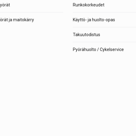
yörät
Runkokorkeudet
rät ja maitokärry
Käyttö- ja huolto-opas
Takuutodistus
Pyörähuolto / Cykelservice