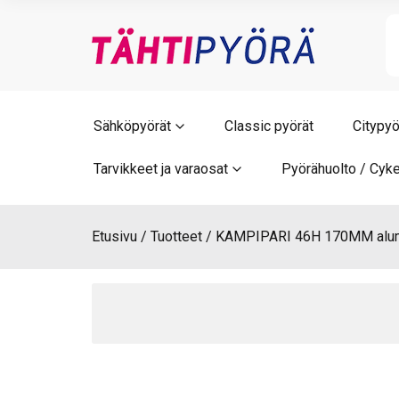
Skip
to
content
Sähköpyörät
Classic pyörät
Citypyö
Tarvikkeet ja varaosat
Pyörähuolto / Cyke
Etusivu
Tuotteet
KAMPIPARI 46H 170MM alum