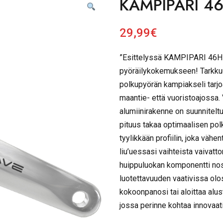
KAMPIPARI 46
29,99
€
”Esittelyssä KAMPIPARI 46H 
pyöräilykokemukseen! Tarkkuut
polkupyörän kampiakseli tarjo
maantie- että vuoristoajossa.
alumiinirakenne on suunniteltu 
pituus takaa optimaalisen pol
tyylikkään profiilin, joka vä
liu’uessasi vaihteista vaivatt
huippuluokan komponentti nost
luotettavuuden vaativissa olo
kokoonpanosi tai aloittaa al
jossa perinne kohtaa innovaati