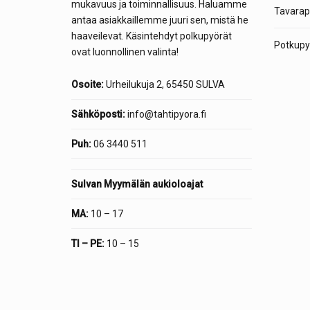
mukavuus ja toiminnallisuus. Haluamme
Tavarap
antaa asiakkaillemme juuri sen, mistä he
haaveilevat. Käsintehdyt polkupyörät
Potkupyö
ovat luonnollinen valinta!
Osoite:
Urheilukuja 2, 65450 SULVA
Sähköposti:
info@tahtipyora.fi
Puh:
06 3440 511
Sulvan Myymälän aukioloajat
MA:
10 – 17
TI – PE:
10 – 15