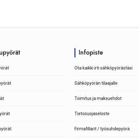
upyörät
Infopiste
örät
Ota kaikki irti sähköpyörästäsi
pyörät
Sähköpyörän tilaajalle
ät
Toimitus ja maksuehdot
yörät
Tietosuojaseloste
yörät
Firmafillarit / työsuhdepyörä