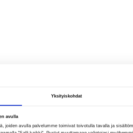
Yksityiskohdat
en avulla
 joiden avulla palvelumme toimivat toivotulla tavalla ja sisältöm
namalla ”Salli kaikki”. Pystyt muuttamaan valintojasi myöhemmi