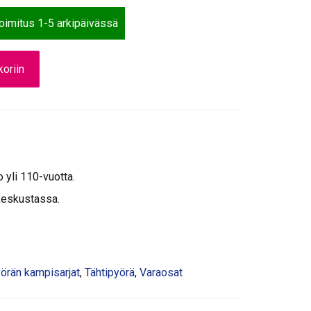
toimitus 1-5 arkipäivässä
oriin
o yli 110-vuotta.
keskustassa.
örän kampisarjat
,
Tähtipyörä
,
Varaosat