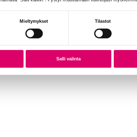
Mieltymykset
Tilastot
TA
GOLDEN BOY ULKORENGAS 47-559 MUSTA
GO
VALKOINEN HARJA SR176
VA
21,99
€
21
Salli valinta