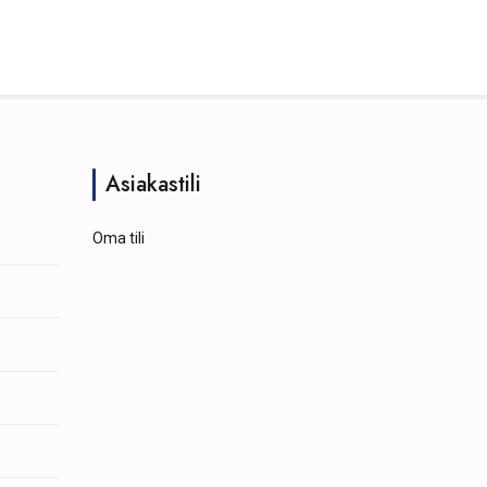
Asiakastili
Oma tili