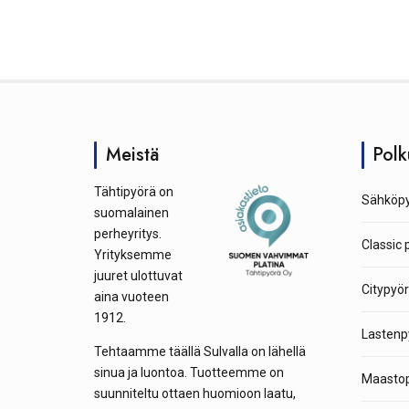
Meistä
Polk
Tähtipyörä on
Sähköpy
suomalainen
perheyritys.
Classic 
Yrityksemme
juuret ulottuvat
Citypyör
aina vuoteen
1912.
Lastenp
Tehtaamme täällä Sulvalla on lähellä
sinua ja luontoa. Tuotteemme on
Maastop
suunniteltu ottaen huomioon laatu,