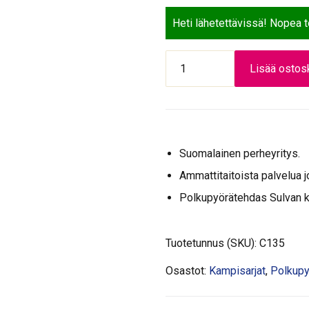
Heti lähetettävissä! Nopea 
KAMPIPARI
Lisää ostosk
46H
170MM
alumiini
määrä
Suomalainen perheyritys.
Ammattitaitoista palvelua j
Polkupyörätehdas Sulvan 
Tuotetunnus (SKU):
C135
Osastot:
Kampisarjat
,
Polkupy