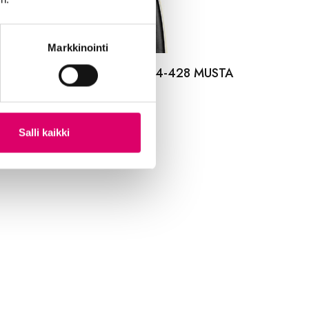
Markkinointi
LDEN BOY ULKORENGAS 44-428 MUSTA
LKOINEN
,99
€
Salli kaikki