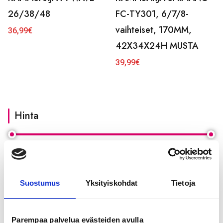
26/38/48
FC-TY301, 6/7/8-
vaihteiset, 170MM,
36,99
€
42X34X24H MUSTA
39,99
€
Hinta
Hinta:
10€
—
40€
Minimihinta
Maksimihint
Suodata
Suostumus
Yksityiskohdat
Tietoja
Parempaa palvelua evästeiden avulla