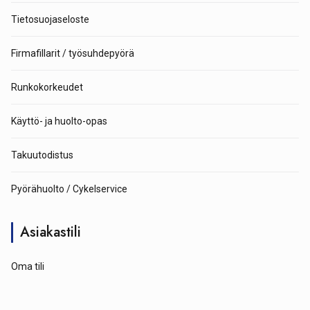
Tietosuojaseloste
Firmafillarit / työsuhdepyörä
Runkokorkeudet
Käyttö- ja huolto-opas
Takuutodistus
Pyörähuolto / Cykelservice
Asiakastili
Oma tili