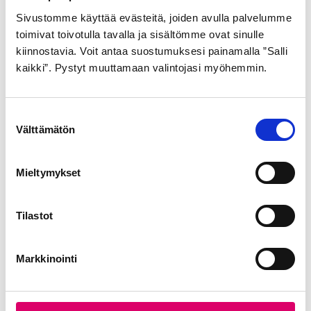
Sivustomme käyttää evästeitä, joiden avulla palvelumme
toimivat toivotulla tavalla ja sisältömme ovat sinulle
kiinnostavia. Voit antaa suostumuksesi painamalla ”Salli
kaikki”. Pystyt muuttamaan valintojasi myöhemmin.
S
Välttämätön
u
o
s
Mieltymykset
t
u
m
Tilastot
u
k
Markkinointi
s
e
n