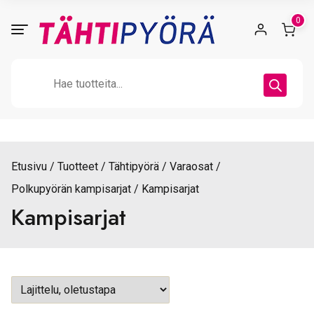
Skip
0
to
content
Products
search
Etusivu
Tuotteet
Tähtipyörä
Varaosat
Polkupyörän kampisarjat
Kampisarjat
Kampisarjat