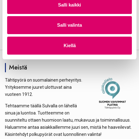
v
Salli kaikki
a
l
i
Salli valinta
n
t
Kiellä
a
Meistä
Tähtipyörä on suomalainen perheyritys.
Yrityksemme juuret ulottuvat aina
vuoteen 1912.
Tehtaamme täällä Sulvalla on lähellä
sinua ja luontoa. Tuotteemme on
suunniteltu ottaen huomioon laatu, mukavuus ja toiminnallisuus.
Haluamme antaa asiakkaillemme juuri sen, mistä he haaveilevat.
Käsintehdyt polkupyörät ovat luonnollinen valinta!