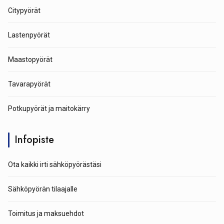
Citypyörät
Lastenpyörät
Maastopyörät
Tavarapyörät
Potkupyörät ja maitokärry
Infopiste
Ota kaikki irti sähköpyörästäsi
Sähköpyörän tilaajalle
Toimitus ja maksuehdot