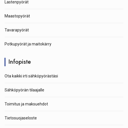
Lastenpyörät
Maastopyörät
Tavarapyörät
Potkupyörät ja maitokärry
Infopiste
Ota kaikki irti sähköpyörästäsi
Sähköpyörän tilaajalle
Toimitus ja maksuehdot
Tietosuojaseloste