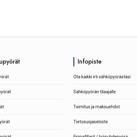
upyörät
Infopiste
örät
Ota kaikki irti sähköpyörästäsi
pyörät
Sähköpyörän tilaajalle
ät
Toimitus ja maksuehdot
yörät
Tietosuojaseloste
yörät
Firmafillarit / työsuhdepyörä