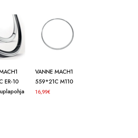
 MACH1
VANNE MACH1
C ER-10
559*21C M110
uplapohja
16,99
€