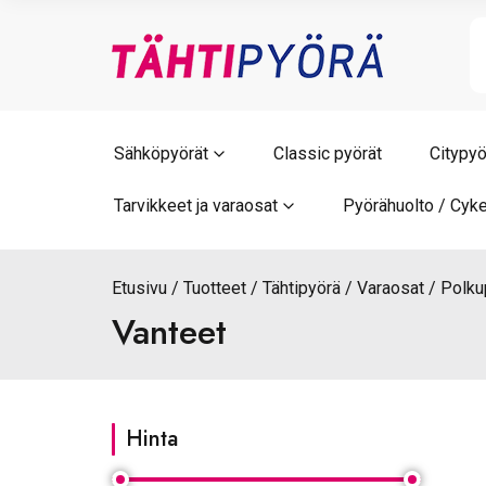
Skip
to
content
Sähköpyörät
Classic pyörät
Citypyö
Tarvikkeet ja varaosat
Pyörähuolto / Cyke
Etusivu
Tuotteet
Tähtipyörä
Varaosat
Polku
Vanteet
Hinta