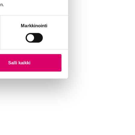
n.
Markkinointi
Salli kaikki