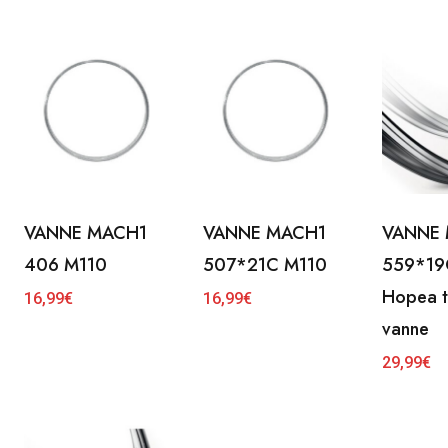
VANNE MACH1
VANNE MACH1
VANNE
406 M110
507*21C M110
559*19
Hopea t
16,99
€
16,99
€
vanne
29,99
€