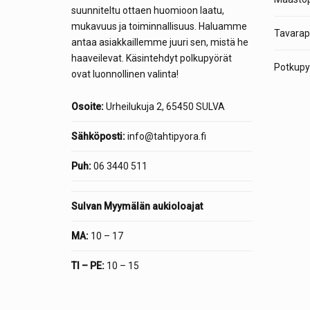
suunniteltu ottaen huomioon laatu,
mukavuus ja toiminnallisuus. Haluamme
Tavarap
antaa asiakkaillemme juuri sen, mistä he
haaveilevat. Käsintehdyt polkupyörät
Potkupyö
ovat luonnollinen valinta!
Osoite:
Urheilukuja 2, 65450 SULVA
Sähköposti:
info@tahtipyora.fi
Puh:
06 3440 511
Sulvan Myymälän aukioloajat
MA:
10 – 17
TI – PE:
10 – 15