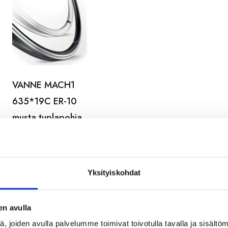
VANNE MACH1
635*19C ER-10
musta tuplapohja
vanne
29,99
€
Yksityiskohdat
en avulla
 joiden avulla palvelumme toimivat toivotulla tavalla ja sisältöm