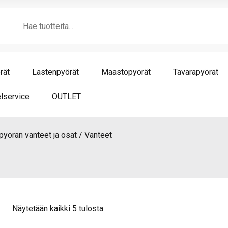
Products
search
rät
Lastenpyörät
Maastopyörät
Tavarapyörät
lservice
OUTLET
pyörän vanteet ja osat
Vanteet
Näytetään kaikki 5 tulosta