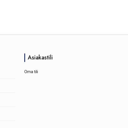
Asiakastili
Oma tili