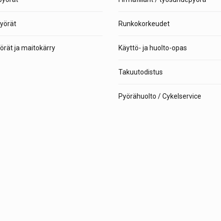
yörät
Runkokorkeudet
rät ja maitokärry
Käyttö- ja huolto-opas
Takuutodistus
Pyörähuolto / Cykelservice