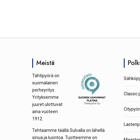
t
a
Meistä
Polk
Tähtipyörä on
Sähköpy
suomalainen
perheyritys.
Classic 
Yrityksemme
juuret ulottuvat
Citypyör
aina vuoteen
1912.
Lastenp
Tehtaamme täällä Sulvalla on lähellä
sinua ja luontoa. Tuotteemme on
Maastop