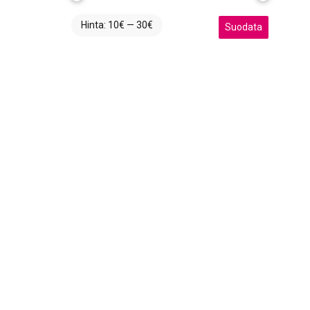
Hinta:
10€
—
30€
Minimihinta
Maksimihinta
Suodata