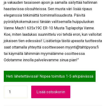
ja vakauden tasaiseen ajoon ja samalla säilyttää hallinnan
haastavissa olosuhteissa. Sen musta väri lisää ripaus
eleganssia tinkimättä toiminnallisuudesta. Päivitä
pyöräilykokemuksesi tänään valitsemalla huippuluokan
Vanne Mach1 635x19C ER-10 Musta Tuplapohja Vanne.
Koe, miten laadukas suunnittelu voi tehdä eron, kun valloitat
jokaisen tien edessäsi! Lisätietoja tästä upeasta tuotteesta
saat ottamalla yhteyttä osoitteeseen myynti@tahtipyora.fi
tai käymällä lähimmän myymälämme osoitteessa.
Odotamme innolla palvelevamme sinua pian!”
Heti lähetettävissä! Nopea toimitus 1-5 arkipäivässä
VANNE
Lisää ostoskoriin
MACH1
635*19C
ER-