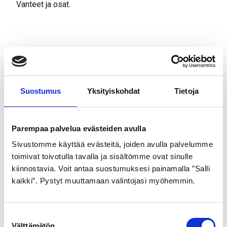
Vanteet ja osat.
Tutustu myös
Suostumus
Yksityiskohdat
Tietoja
Parempaa palvelua evästeiden avulla
Sivustomme käyttää evästeitä, joiden avulla palvelumme
toimivat toivotulla tavalla ja sisältömme ovat sinulle
kiinnostavia. Voit antaa suostumuksesi painamalla ”Salli
SCHWALBE
GOLDEN BOY
kaikki”. Pystyt muuttamaan valintojasi myöhemmin.
ULKORENGAS 47-622
SISÄRENGAS 28″
MUSTA DELTA CRUISER
32/40-622/630
S
PLUS pistosuojattu
7,99
€
Välttämätön