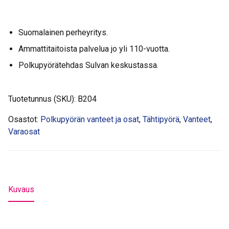
10
musta
Suomalainen perheyritys.
tuplapohja
vanne
Ammattitaitoista palvelua jo yli 110-vuotta.
määrä
Polkupyörätehdas Sulvan keskustassa.
Tuotetunnus (SKU):
B204
Osastot:
Polkupyörän vanteet ja osat
,
Tähtipyörä
,
Vanteet
,
Varaosat
Kuvaus