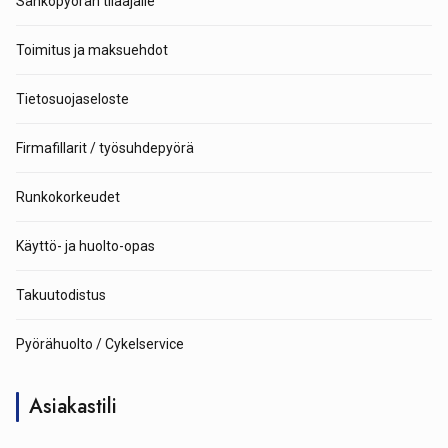
Sähköpyörän tilaajalle
Toimitus ja maksuehdot
Tietosuojaseloste
Firmafillarit / työsuhdepyörä
Runkokorkeudet
Käyttö- ja huolto-opas
Takuutodistus
Pyörähuolto / Cykelservice
Asiakastili