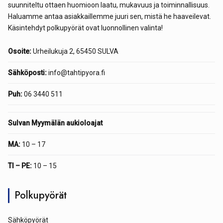
suunniteltu ottaen huomioon laatu, mukavuus ja toiminnallisuus.
Haluamme antaa asiakkaillemme juuri sen, mistä he haaveilevat.
Käsintehdyt polkupyörät ovat luonnollinen valinta!
Osoite:
Urheilukuja 2, 65450 SULVA
Sähköposti:
info@tahtipyora.fi
Puh:
06 3440 511
Sulvan Myymälän aukioloajat
MA:
10 – 17
TI – PE:
10 – 15
Polkupyörät
Sähköpyörät