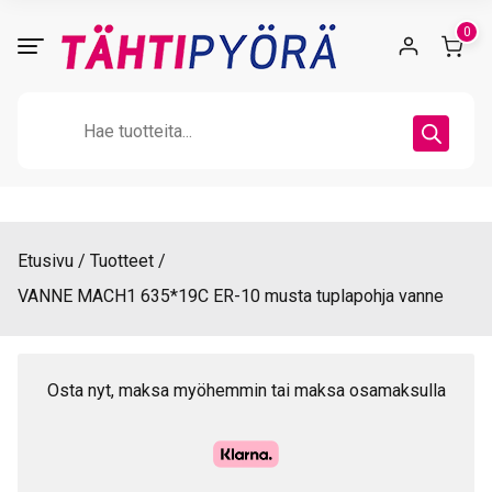
Skip
0
to
content
Products
search
Etusivu
Tuotteet
VANNE MACH1 635*19C ER-10 musta tuplapohja vanne
Osta nyt, maksa myöhemmin tai maksa osamaksulla