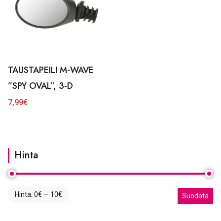
TAUSTAPEILI M-WAVE
”SPY OVAL”, 3-D
7,99
€
Hinta
Hinta:
0€
—
10€
Minimihinta
Maksimihint
Suodata