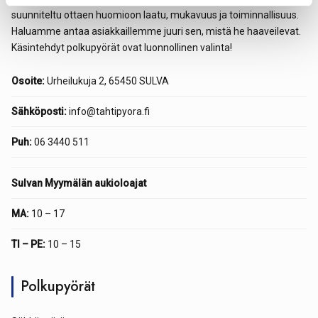
suunniteltu ottaen huomioon laatu, mukavuus ja toiminnallisuus.
Haluamme antaa asiakkaillemme juuri sen, mistä he haaveilevat.
Käsintehdyt polkupyörät ovat luonnollinen valinta!
Osoite:
Urheilukuja 2, 65450 SULVA
Sähköposti:
info@tahtipyora.fi
Puh:
06 3440 511
Sulvan Myymälän aukioloajat
MA:
10 – 17
TI – PE:
10 – 15
Polkupyörät