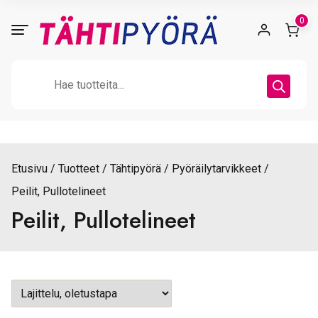
Skip
0
to
content
Products
search
Etusivu
Tuotteet
Tähtipyörä
Pyöräilytarvikkeet
Peilit, Pullotelineet
Peilit, Pullotelineet