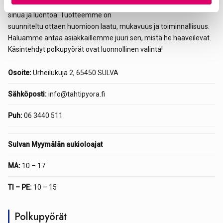
Tehtaamme täällä Sulvalla on lähellä
sinua ja luontoa. Tuotteemme on
suunniteltu ottaen huomioon laatu, mukavuus ja toiminnallisuus.
Haluamme antaa asiakkaillemme juuri sen, mistä he haaveilevat.
Käsintehdyt polkupyörät ovat luonnollinen valinta!
Osoite:
Urheilukuja 2, 65450 SULVA
Sähköposti:
info@tahtipyora.fi
Puh:
06 3440 511
Sulvan Myymälän aukioloajat
MA:
10 – 17
TI – PE:
10 – 15
Polkupyörät