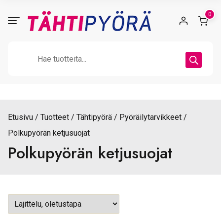
Skip
0
to
content
Products
search
Etusivu
Tuotteet
Tähtipyörä
Pyöräilytarvikkeet
Polkupyörän ketjusuojat
Polkupyörän ketjusuojat