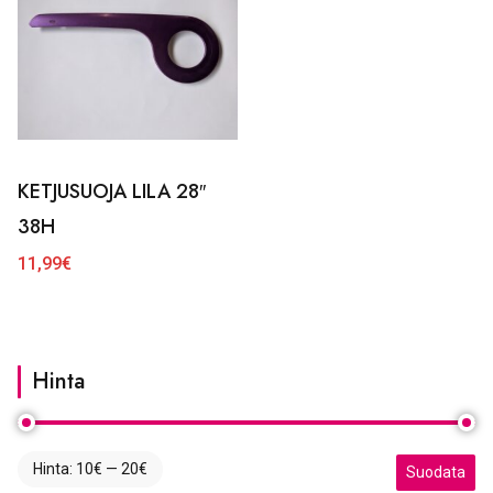
KETJUSUOJA LILA 28″
38H
11,99
€
Hinta
Hinta:
10€
—
20€
Minimihinta
Maksimihint
Suodata