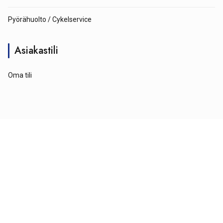
Pyörähuolto / Cykelservice
Asiakastili
Oma tili
© Tähtipyörä 2026