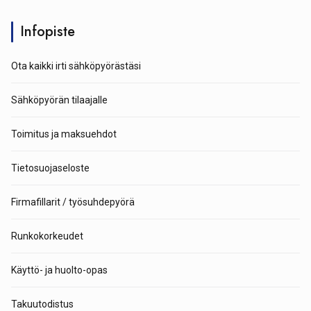
Infopiste
Ota kaikki irti sähköpyörästäsi
Sähköpyörän tilaajalle
Toimitus ja maksuehdot
Tietosuojaseloste
Firmafillarit / työsuhdepyörä
Runkokorkeudet
Käyttö- ja huolto-opas
Takuutodistus