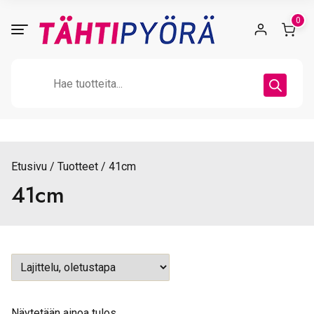
Skip
0
to
content
Products
search
Etusivu
Tuotteet
41cm
41cm
Näytetään ainoa tulos