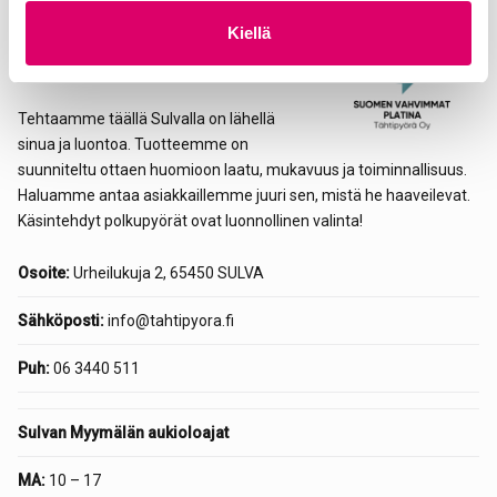
t
Tähtipyörä on suomalainen perheyritys.
Kiellä
a
Yrityksemme juuret ulottuvat aina
vuoteen 1912.
Tehtaamme täällä Sulvalla on lähellä
sinua ja luontoa. Tuotteemme on
suunniteltu ottaen huomioon laatu, mukavuus ja toiminnallisuus.
Haluamme antaa asiakkaillemme juuri sen, mistä he haaveilevat.
Käsintehdyt polkupyörät ovat luonnollinen valinta!
Osoite:
Urheilukuja 2, 65450 SULVA
Sähköposti:
info@tahtipyora.fi
Puh:
06 3440 511
Sulvan Myymälän aukioloajat
MA:
10 – 17