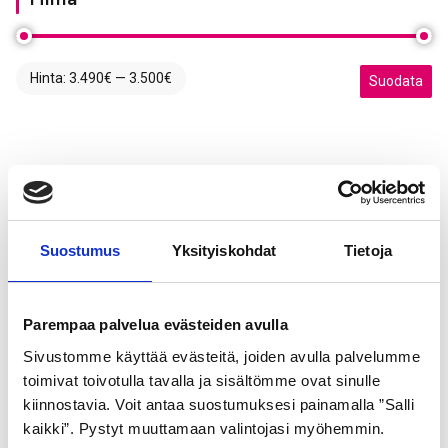
Hinta:
3.490€
—
3.500€
Minimihinta
Maksimihint
Suodata
Suostumus
Yksityiskohdat
Tietoja
Parempaa palvelua evästeiden avulla
Sivustomme käyttää evästeitä, joiden avulla palvelumme
toimivat toivotulla tavalla ja sisältömme ovat sinulle
kiinnostavia. Voit antaa suostumuksesi painamalla ”Salli
kaikki”. Pystyt muuttamaan valintojasi myöhemmin.