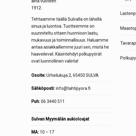
aina vuoteen
1912.
Lastenp
Tehtaamme täällä Sulvalla on lähellä
sinua ja luontoa. Tuotteemme on
Maastop
suunniteltu ottaen huomioon laatu,
mukavuus ja toiminnallisuus. Haluamme
Tavarap
antaa asiakkaillemme juuri sen, mistä he
haaveilevat. Käsintehdyt polkupyörät
Potkupyö
ovat luonnollinen valinta!
Osoite:
Urheilukuja 2, 65450 SULVA
Sähköposti:
info@tahtipyora.fi
Puh:
06 3440 511
Sulvan Myymälän aukioloajat
MA:
10 – 17