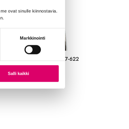
me ovat sinulle kiinnostavia.
n.
Markkinointi
LDEN BOY ULKORENGAS 47-622
RMAA SR 123
Salli kaikki
,99
€