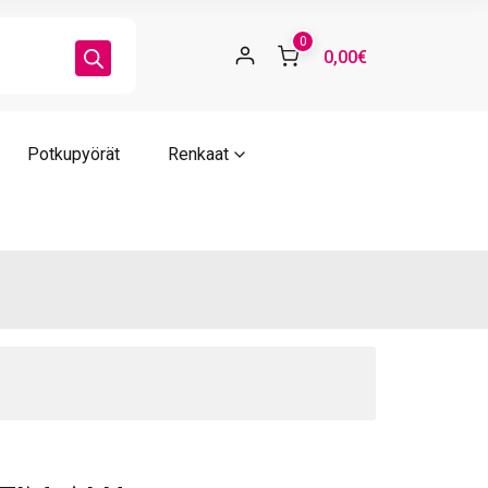
ORA
PEA
0
0,00€
ärä
Potkupyörät
Renkaat