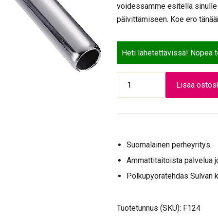
voidessamme esitellä sinulle
päivittämiseen. Koe ero tänää
Heti lähetettävissä! Nopea 
ISTUINKANNATIN
Lisää ostosk
ALU
29,2mm*300mm
SUORA
HOPEA
määrä
Suomalainen perheyritys.
Ammattitaitoista palvelua j
Polkupyörätehdas Sulvan 
Tuotetunnus (SKU):
F124