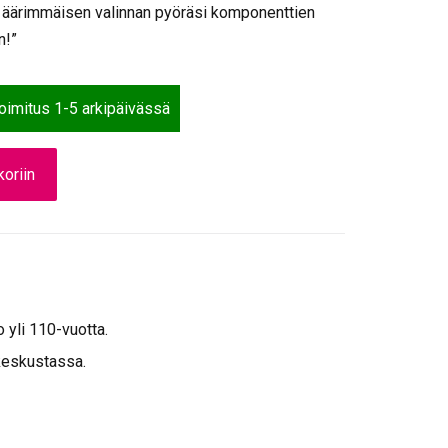
 äärimmäisen valinnan pyöräsi komponenttien
n!”
toimitus 1-5 arkipäivässä
oriin
o yli 110-vuotta.
keskustassa.