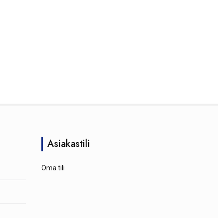
Asiakastili
Oma tili