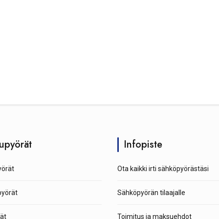
upyörät
Infopiste
örät
Ota kaikki irti sähköpyörästäsi
pyörät
Sähköpyörän tilaajalle
ät
Toimitus ja maksuehdot