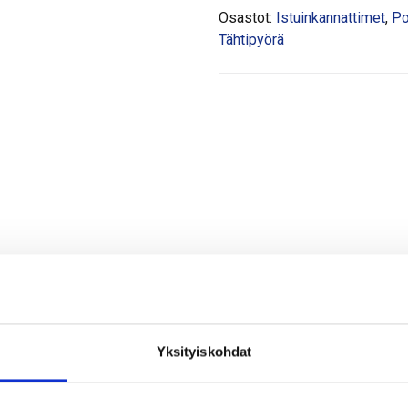
Osastot:
Istuinkannattimet
,
Po
Tähtipyörä
Yksityiskohdat