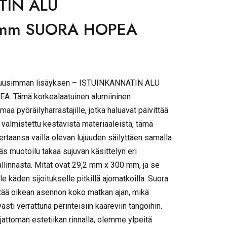
TIN ALU
mm SUORA HOPEA
 uusimman lisäyksen – ISTUINKANNATIN ALU
 Tämä korkealaatuinen alumiininen
aa pyöräilyharrastajille, jotka haluavat päivittää
valmistettu kestävistä materiaaleista, tämä
ertaansa vailla olevan lujuuden säilyttäen samalla
s muotoilu takaa sujuvan käsittelyn eri
allinnasta. Mitat ovat 29,2 mm x 300 mm, ja se
le käden sijoitukselle pitkillä ajomatkoilla. Suora
yttää oikean asennon koko matkan ajan, mikä
ti verrattuna perinteisiin kaareviin tangoihin.
jattoman estetiikan rinnalla, olemme ylpeitä