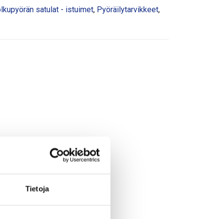
lkupyörän satulat - istuimet
,
Pyöräilytarvikkeet
,
Tietoja