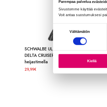
Parempaa palvelua evästeid
Sivustomme käyttää evästeitä,
Voit antaa suostumuksesi pai
S
Välttämätön
u
o
s
SCHWALBE ULKORENGAS 47-622 MUSTA
t
DELTA CRUISER PLUS pistosuojattu
u
m
heijastimella
Kiellä
u
29,99
€
k
s
e
n
v
a
l