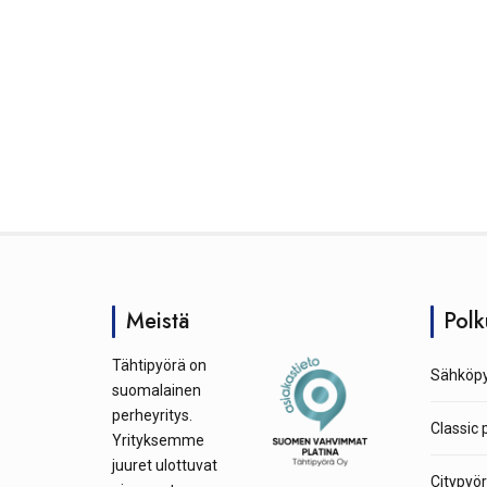
Meistä
Polk
Tähtipyörä on
Sähköpy
suomalainen
perheyritys.
Classic 
Yrityksemme
juuret ulottuvat
Citypyör