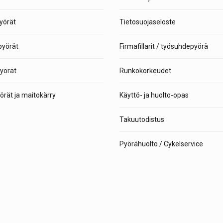
yörät
Tietosuojaseloste
yörät
Firmafillarit / työsuhdepyörä
yörät
Runkokorkeudet
rät ja maitokärry
Käyttö- ja huolto-opas
Takuutodistus
Pyörähuolto / Cykelservice