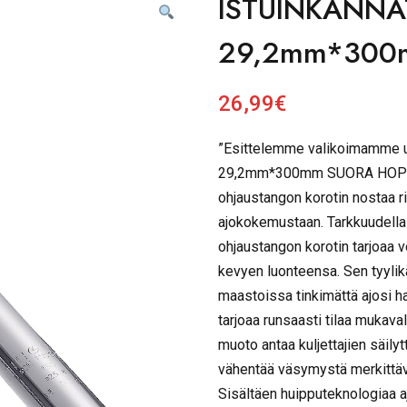
ISTUINKANNA
29,2mm*300
26,99
€
”Esittelemme valikoimamme
29,2mm*300mm SUORA HOPEA.
ohjaustangon korotin nostaa rim
ajokokemustaan. Tarkkuudella 
ohjaustangon korotin tarjoaa v
kevyen luonteensa. Sen tyylikä
maastoissa tinkimättä ajosi h
tarjoaa runsaasti tilaa mukaval
muoto antaa kuljettajien säil
vähentää väsymystä merkittäväs
Sisältäen huipputeknologiaa a