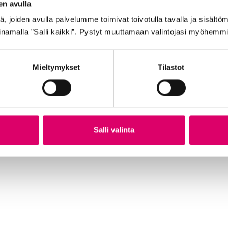
en avulla
 joiden avulla palvelumme toimivat toivotulla tavalla ja sisältöm
namalla ”Salli kaikki”. Pystyt muuttamaan valintojasi myöhemmi
Mieltymykset
Tilastot
GOLDEN BOY SISÄRENGAS 20″ 44/57-
GO
406/428
HA
Salli valinta
7,99
€
21