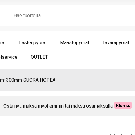
SU
Products
HO
search
mä
rät
Lastenpyörät
Maastopyörät
Tavarapyörät
lservice
OUTLET
2mm*300mm SUORA HOPEA
Osta nyt, maksa myöhemmin tai maksa osamaksulla