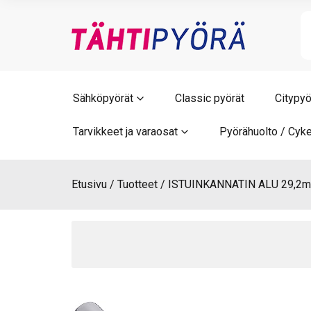
Skip
to
content
Sähköpyörät
Classic pyörät
Citypyö
Tarvikkeet ja varaosat
Pyörähuolto / Cyke
Etusivu
Tuotteet
ISTUINKANNATIN ALU 29,