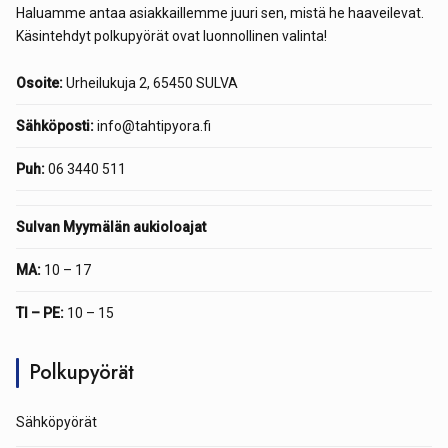
Haluamme antaa asiakkaillemme juuri sen, mistä he haaveilevat.
Käsintehdyt polkupyörät ovat luonnollinen valinta!
Osoite:
Urheilukuja 2, 65450 SULVA
Sähköposti:
info@tahtipyora.fi
Puh:
06 3440 511
Sulvan Myymälän aukioloajat
MA:
10 – 17
TI – PE:
10 – 15
Polkupyörät
Sähköpyörät