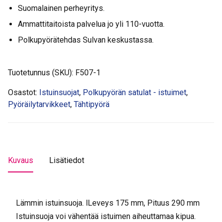
Suomalainen perheyritys.
määrä
Ammattitaitoista palvelua jo yli 110-vuotta.
Polkupyörätehdas Sulvan keskustassa.
Tuotetunnus (SKU):
F507-1
Osastot:
Istuinsuojat
,
Polkupyörän satulat - istuimet
,
Pyöräilytarvikkeet
,
Tähtipyörä
Kuvaus
Lisätiedot
Lämmin istuinsuoja. lLeveys 175 mm, Pituus 290 mm
Istuinsuoja voi vähentää istuimen aiheuttamaa kipua.