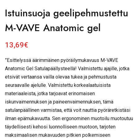
Istuinsuoja geelipehmustettu
M-VAVE Anatomic gel
13,69
€
”Esittelyssä äärimmäinen pyöräilymukavuus M-VAVE
Anatomic Gel Satulapäällysteellä! Valmistettu ajajille, jotka
etsivät vertaansa vailla olevaa tukea ja pehmustusta
seuraavalle ajelulle. Valmistettu korkealaatuisista
materiaaleista, jotka tarjoavat erinomaisen
iskunvaimennuksen ja paineenvaimennuksen, tämä
satulanpäällinen varmistaa, että voit nauttia pyöräretkistäsi
ilman epämukavuutta. Sen ergonominen muotoilu muotoutuu
täydellisesti kehosi luonnolliseen muotoon, tarjoten
maksimaalisen mukavuuden pitkien polkemiseen