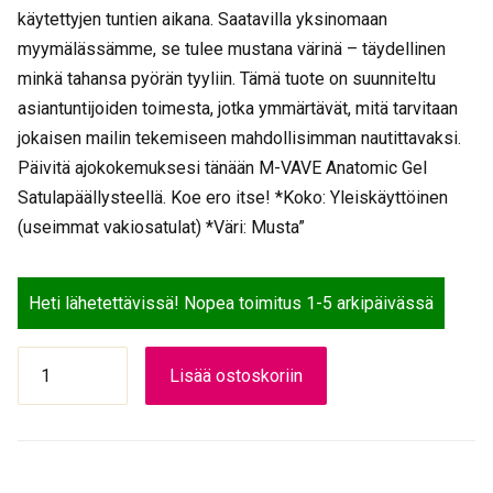
käytettyjen tuntien aikana. Saatavilla yksinomaan
myymälässämme, se tulee mustana värinä – täydellinen
minkä tahansa pyörän tyyliin. Tämä tuote on suunniteltu
asiantuntijoiden toimesta, jotka ymmärtävät, mitä tarvitaan
jokaisen mailin tekemiseen mahdollisimman nautittavaksi.
Päivitä ajokokemuksesi tänään M-VAVE Anatomic Gel
Satulapäällysteellä. Koe ero itse! *Koko: Yleiskäyttöinen
(useimmat vakiosatulat) *Väri: Musta”
Heti lähetettävissä! Nopea toimitus 1-5 arkipäivässä
Istuinsuoja
Lisää ostoskoriin
geelipehmustettu
M-
VAVE
Anatomic
gel