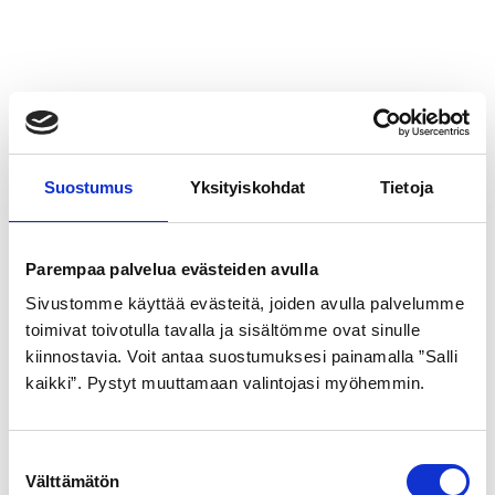
Tutustu myös
Suostumus
Yksityiskohdat
Tietoja
Parempaa palvelua evästeiden avulla
Sivustomme käyttää evästeitä, joiden avulla palvelumme
toimivat toivotulla tavalla ja sisältömme ovat sinulle
kiinnostavia. Voit antaa suostumuksesi painamalla ”Salli
GOLDEN BOY
SCHWALBE
kaikki”. Pystyt muuttamaan valintojasi myöhemmin.
ULKORENGAS 32-622
ULKORENGAS 47-622
MUSTA VALKOINEN SR
MUSTAVALKOINEN
S
099
ROAD CRUISER
Välttämätön
u
pistosuojattu