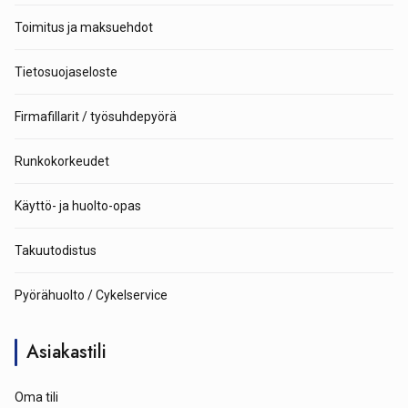
Toimitus ja maksuehdot
Tietosuojaseloste
Firmafillarit / työsuhdepyörä
Runkokorkeudet
Käyttö- ja huolto-opas
Takuutodistus
Pyörähuolto / Cykelservice
Asiakastili
Oma tili