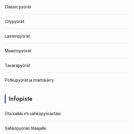
Classic pyörät
Citypyörät
Lastenpyörät
Maastopyörät
Tavarapyörät
Potkupyörät ja maitokärry
Infopiste
Ota kaikki irti sähköpyörästäsi
Sähköpyörän tilaajalle