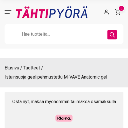
Skip
0
to
content
Products
search
Etusivu
Tuotteet
Istuinsuoja geelipehmustettu M-VAVE Anatomic gel
Osta nyt, maksa myöhemmin tai maksa osamaksulla