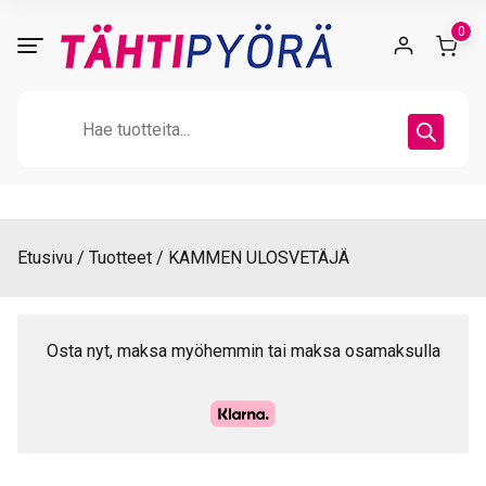
Skip
0
to
content
Products
search
Etusivu
Tuotteet
KAMMEN ULOSVETÄJÄ
Osta nyt, maksa myöhemmin tai maksa osamaksulla