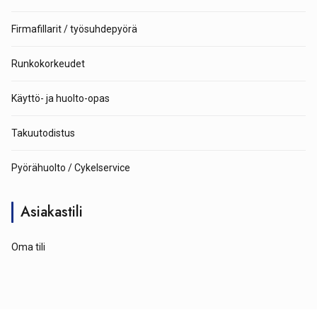
Firmafillarit / työsuhdepyörä
Runkokorkeudet
Käyttö- ja huolto-opas
Takuutodistus
Pyörähuolto / Cykelservice
Asiakastili
Oma tili