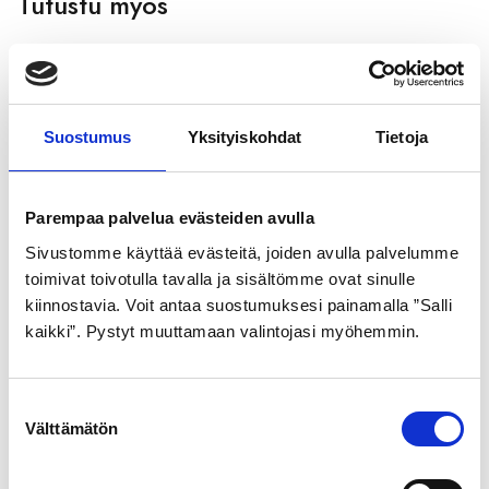
Tutustu myös
Suostumus
Yksityiskohdat
Tietoja
Parempaa palvelua evästeiden avulla
Sivustomme käyttää evästeitä, joiden avulla palvelumme
GOLDEN BOY
GOLDEN BOY
toimivat toivotulla tavalla ja sisältömme ovat sinulle
SISÄRENGAS 20″
ULKORENGAS 47-559
kiinnostavia. Voit antaa suostumuksesi painamalla ”Salli
44/57-406/428
MUSTA VALKOINEN
kaikki”. Pystyt muuttamaan valintojasi myöhemmin.
HARJA SR176
7,99
€
21,99
€
S
Välttämätön
u
o
s