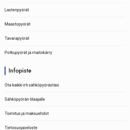
Lastenpyörät
Maastopyörät
Tavarapyörät
Potkupyörät ja maitokärry
Infopiste
Ota kaikki irti sähköpyörästäsi
Sähköpyörän tilaajalle
Toimitus ja maksuehdot
Tietosuojaseloste