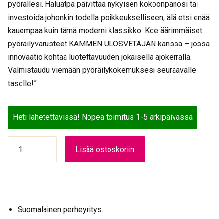
pyörällesi. Haluatpa päivittää nykyisen kokoonpanosi tai
investoida johonkin todella poikkeukselliseen, älä etsi enää
kauempaa kuin tämä moderni klassikko. Koe äärimmäiset
pyöräilyvarusteet KAMMEN ULOSVETÄJÄN kanssa – jossa
innovaatio kohtaa luotettavuuden jokaisella ajokerralla.
Valmistaudu viemään pyöräilykokemuksesi seuraavalle
tasolle!”
Heti lähetettävissä! Nopea toimitus 1-5 arkipäivässä
KAMMEN
Lisää ostoskoriin
ULOSVETÄJÄ
määrä
Suomalainen perheyritys.