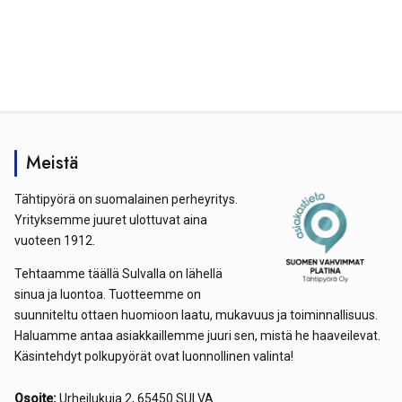
Meistä
Tähtipyörä on suomalainen perheyritys.
Yrityksemme juuret ulottuvat aina
vuoteen 1912.
Tehtaamme täällä Sulvalla on lähellä
sinua ja luontoa. Tuotteemme on
suunniteltu ottaen huomioon laatu, mukavuus ja toiminnallisuus.
Haluamme antaa asiakkaillemme juuri sen, mistä he haaveilevat.
Käsintehdyt polkupyörät ovat luonnollinen valinta!
Osoite:
Urheilukuja 2, 65450 SULVA