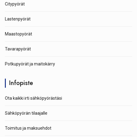
Citypyörät
Lastenpyörät
Maastopyörät
Tavarapyörät
Potkupyörät ja maitokärry
Infopiste
Ota kaikki irti sähköpyörästäsi
Sähköpyörän tilaajalle
Toimitus ja maksuehdot