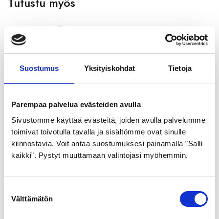
Tutustu myös
Suostumus
Yksityiskohdat
Tietoja
Parempaa palvelua evästeiden avulla
Sivustomme käyttää evästeitä, joiden avulla palvelumme
GOLDEN BOY
SCHWALBE
toimivat toivotulla tavalla ja sisältömme ovat sinulle
ULKORENGAS 44-531
ULKORENGAS 37-622
kiinnostavia. Voit antaa suostumuksesi painamalla ”Salli
HARMAA SR 120
MUSTA DELTA CRUISER
kaikki”. Pystyt muuttamaan valintojasi myöhemmin.
PLUS pistosuojattu
21,99
€
heijastimella
S
29,99
€
Välttämätön
u
o