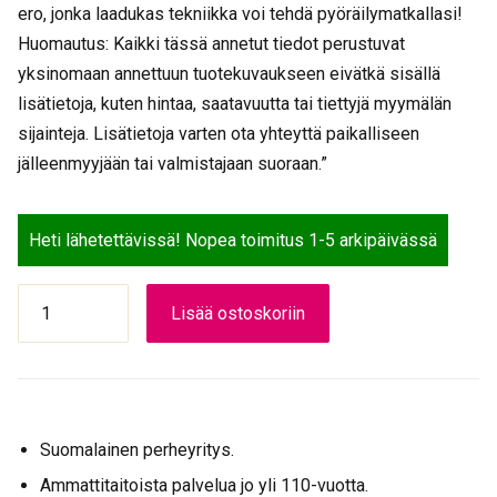
ero, jonka laadukas tekniikka voi tehdä pyöräilymatkallasi!
Huomautus: Kaikki tässä annetut tiedot perustuvat
yksinomaan annettuun tuotekuvaukseen eivätkä sisällä
lisätietoja, kuten hintaa, saatavuutta tai tiettyjä myymälän
sijainteja. Lisätietoja varten ota yhteyttä paikalliseen
jälleenmyyjään tai valmistajaan suoraan.”
Heti lähetettävissä! Nopea toimitus 1-5 arkipäivässä
KETJU
Lisää ostoskoriin
1/2*1/8
112L
M-
WAVE
1v
Suomalainen perheyritys.
määrä
Ammattitaitoista palvelua jo yli 110-vuotta.