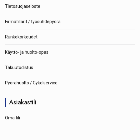
Tietosuojaseloste
Firmafillarit / työsuhdepyörä
Runkokorkeudet
Käyttö- ja huolto-opas
Takuutodistus
Pyörähuolto / Cykelservice
Asiakastili
Oma tili