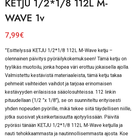
KETJU 1/2*1/8 112L M-
WAVE 1v
7,99
€
”Esittelyssä KETJU 1/2*1/8 112L M-Wave ketju –
olennainen päivitys pyöräilykokemukseen! Tämä ketju on
tyylikäs muotoilu, jonka hopea väri erottuu jokaisella ajolla.
Valmistettu kestävistä materiaaleista, tämä ketju takaa
pehmeät vaihteiden vaihdot ja tarjoaa erinomaisen
kestävyyden erilaisissa sääolosuhteissa. 112 linkin
pituudellaan (1/2 ”x 1/8″), se on suunniteltu erityisesti
yhden nopeuden pyörille, mikä tekee siitä täydellisen niille,
jotka suosivat yksinkertaisuutta ajotyylissään. Päivitä
pyöräsi tänään KETJU 1/2*1/8 112L M-Wave ketjulla ja
nauti tehokkaammasta ja nautinnollisemmasta ajosta. Koe