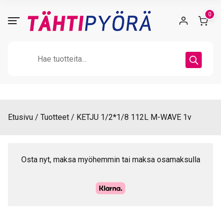
Skip
0
to
content
Products
search
Etusivu
Tuotteet
KETJU 1/2*1/8 112L M-WAVE 1v
Osta nyt, maksa myöhemmin tai maksa osamaksulla