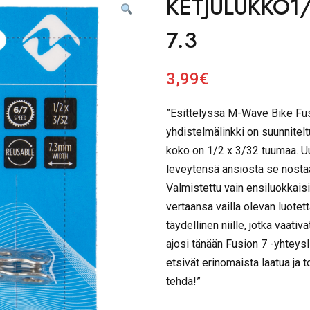
KETJULUKKO1
7.3
3,99
€
”Esittelyssä M-Wave Bike Fus
yhdistelmälinkki on suunniteltu
koko on 1/2 x 3/32 tuumaa. U
leveytensä ansiosta se nosta
Valmistettu vain ensiluokkaisi
vertaansa vailla olevan luote
täydellinen niille, jotka vaat
ajosi tänään Fusion 7 -yhteysli
etsivät erinomaista laatua ja 
tehdä!”