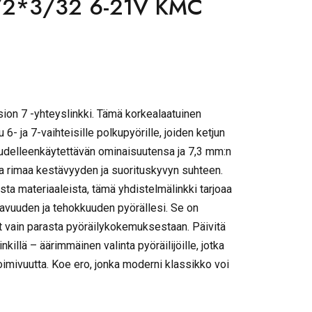
/2*3/32 6-21V KMC
ion 7 -yhteyslinkki. Tämä korkealaatuinen
 6- ja 7-vaihteisille polkupyörille, joiden ketjun
udelleenkäytettävän ominaisuutensa ja 7,3 mm:n
a rimaa kestävyyden ja suorituskyvyn suhteen.
sta materiaaleista, tämä yhdistelmälinkki tarjoaa
ttavuuden ja tehokkuuden pyörällesi. Se on
ivat vain parasta pyöräilykokemuksestaan. Päivitä
nkillä – äärimmäinen valinta pyöräilijöille, jotka
toimivuutta. Koe ero, jonka moderni klassikko voi