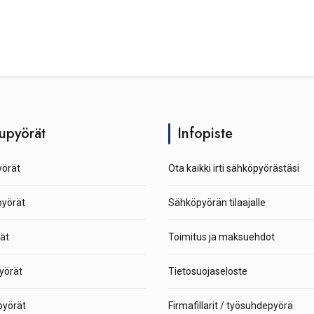
upyörät
Infopiste
örät
Ota kaikki irti sähköpyörästäsi
pyörät
Sähköpyörän tilaajalle
ät
Toimitus ja maksuehdot
yörät
Tietosuojaseloste
yörät
Firmafillarit / työsuhdepyörä