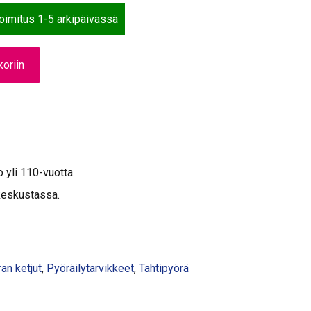
toimitus 1-5 arkipäivässä
oriin
o yli 110-vuotta.
keskustassa.
än ketjut
,
Pyöräilytarvikkeet
,
Tähtipyörä