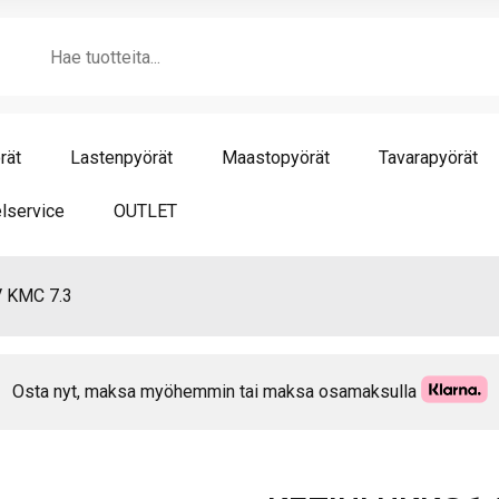
KM
Products
7.3
search
mä
rät
Lastenpyörät
Maastopyörät
Tavarapyörät
lservice
OUTLET
 KMC 7.3
Osta nyt, maksa myöhemmin tai maksa osamaksulla