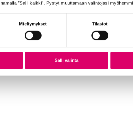
namalla ”Salli kaikki”. Pystyt muuttamaan valintojasi myöhemmi
Mieltymykset
Tilastot
GOLDEN BOY SISÄRENGAS 24″ 40/50-507
GO
SR
7,99
€
21
Salli valinta