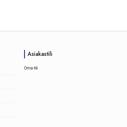
Asiakastili
Oma tili