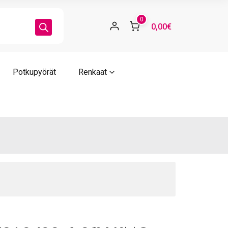
C
0
0,00€
ärä
Potkupyörät
Renkaat