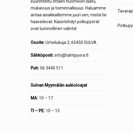
suunniteltu ottaen huomioon laatu,
mukavuus ja toiminnallisuus. Haluamme
Tavarap
antaa asiakkaillemme juuri sen, mistä he
haaveilevat. Käsintehdyt polkupyörät
Potkupyö
ovat luonnollinen valinta!
Osoite:
Urheilukuja 2, 65450 SULVA
Sähköposti:
info@tahtipyora.fi
Puh:
06 3440 511
Sulvan Myymälän aukioloajat
MA:
10 – 17
TI – PE:
10 – 15