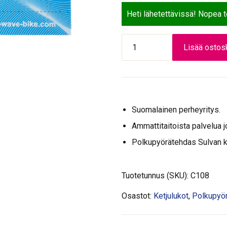
Heti lähetettävissä! Nopea 
KETJULUKKO1/2*3/32
Lisää ostosk
6-
21V
KMC
7.3
määrä
Suomalainen perheyritys.
Ammattitaitoista palvelua j
Polkupyörätehdas Sulvan 
Tuotetunnus (SKU):
C108
Osastot:
Ketjulukot
,
Polkupyör