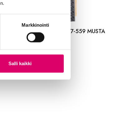
n.
Markkinointi
LDEN BOY ULKORENGAS 47-559 MUSTA
037
,99
€
Salli kaikki