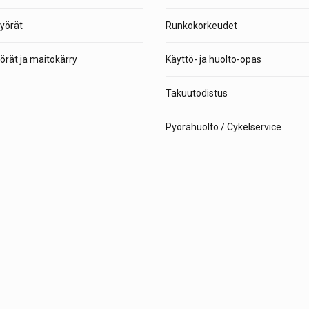
yörät
Runkokorkeudet
rät ja maitokärry
Käyttö- ja huolto-opas
Takuutodistus
Pyörähuolto / Cykelservice