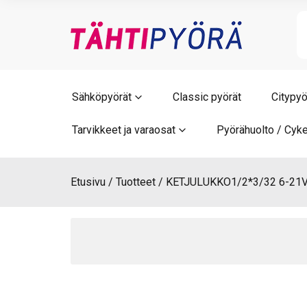
Skip
to
content
Sähköpyörät
Classic pyörät
Citypyö
Tarvikkeet ja varaosat
Pyörähuolto / Cyke
Etusivu
Tuotteet
KETJULUKKO1/2*3/32 6-21V