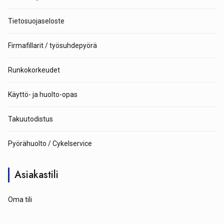
Tietosuojaseloste
Firmafillarit / työsuhdepyörä
Runkokorkeudet
Käyttö- ja huolto-opas
Takuutodistus
Pyörähuolto / Cykelservice
Asiakastili
Oma tili