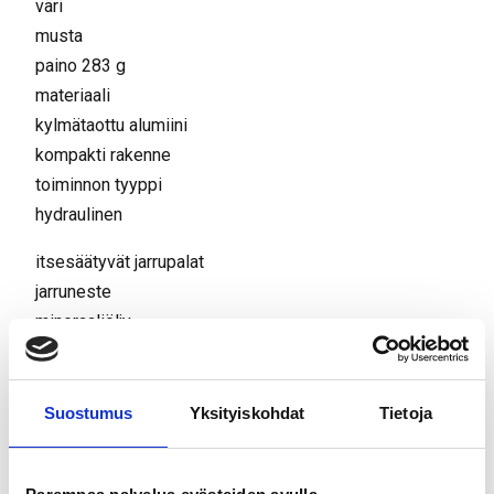
väri
musta
paino 283 g
materiaali
kylmätaottu alumiini
kompakti rakenne
toiminnon tyyppi
hydraulinen
itsesäätyvät jarrupalat
jarruneste
mineraaliöljy
jarrulevy
160 mm, takana
levyjarrun liitäntä
Suostumus
Yksityiskohdat
Tietoja
Postmount
IS 2000