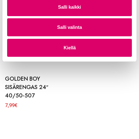
v
21,99
€
Salli kaikki
a
l
i
Salli valinta
n
t
Kiellä
a
GOLDEN BOY
SISÄRENGAS 24″
40/50-507
7,99
€