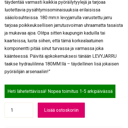
täydentää varmasti kaikkia pyöräilytyylejä ja tarjoaa
luotettavia pysähtymisominaisuuksia erilaisissa
sääolosuhteissa. 180 mm:n levyjarrulla varustettu jarru
tarjoaa poikkeuksellisen jarrutusvoiman uhraamatta tasaista
ja mukavaa ajoa. Olitpa sitten kaupungin kaduilla tai
kaarteissa, luota siihen, että tämä korkealaatuinen
komponentti pitää sinut turvassa ja varmassa joka
käänteessä. Päivitä ajokokemuksesi tänään LEVYJARRU
taakse hydraulilinna 180MM:llä – täydellinen lisä jokaisen
pyöräilijän arsenaaliin!”
Heti lähetettävissä! Nopea toimitus 1-5 arkipäivässä
LEVYJARRU
Lisää ostoskoriin
taakse
hydraullinen
180MM