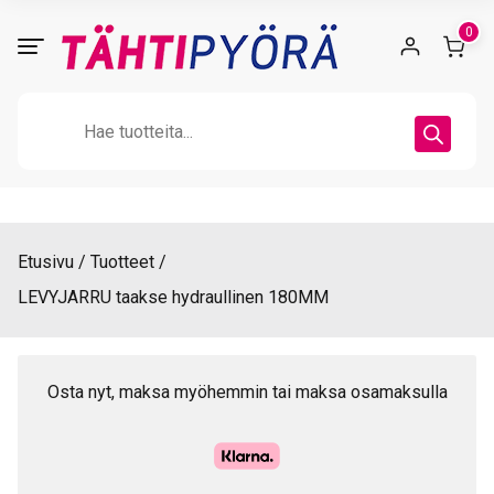
Skip
0
to
content
Products
search
Etusivu
Tuotteet
LEVYJARRU taakse hydraullinen 180MM
Osta nyt, maksa myöhemmin tai maksa osamaksulla