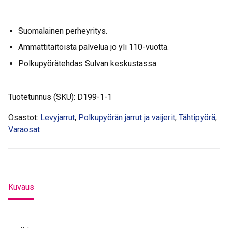
määrä
Suomalainen perheyritys.
Ammattitaitoista palvelua jo yli 110-vuotta.
Polkupyörätehdas Sulvan keskustassa.
Tuotetunnus (SKU):
D199-1-1
Osastot:
Levyjarrut
,
Polkupyörän jarrut ja vaijerit
,
Tähtipyörä
,
Varaosat
Kuvaus