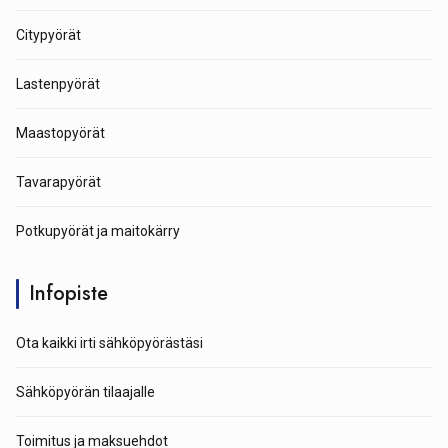
Citypyörät
Lastenpyörät
Maastopyörät
Tavarapyörät
Potkupyörät ja maitokärry
Infopiste
Ota kaikki irti sähköpyörästäsi
Sähköpyörän tilaajalle
Toimitus ja maksuehdot