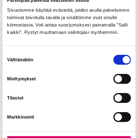
Parempaa palvelua evästeiden avulla
Takapyörään
Sivustomme käyttää evästeitä, joiden avulla palvelumme
toimivat toivotulla tavalla ja sisältömme ovat sinulle
kiinnostavia. Voit antaa suostumuksesi painamalla ”Salli
Tutustu myös
kaikki”. Pystyt muuttamaan valintojasi myöhemmin.
S
Välttämätön
u
o
s
Mieltymykset
t
u
m
Tilastot
u
GOLDEN BOY
GOLDEN BOY
k
ULKORENGAS 32-622
ULKORENGAS 44-484
Markkinointi
s
MUSTA VALKOINEN SR
MUSTA SR 120
e
099
n
21,99
€