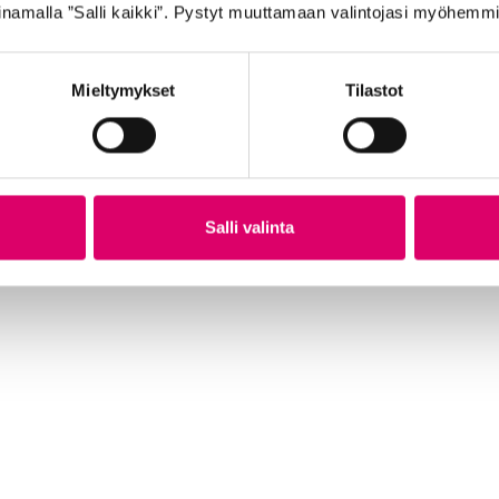
namalla ”Salli kaikki”. Pystyt muuttamaan valintojasi myöhemmi
Mieltymykset
Tilastot
SCHWALBE ULKORENGAS 37-622 MUSTA
GO
DELTA CRUISER PLUS pistosuojattu
62
heijastimella
7,9
29,99
€
Salli valinta