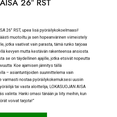
AISA 26″ RST
A 26″ RST, upea lisä pyöräilykokoelmaasi!
äästi muotoiltu ja sen hopeanvärinen viimeistely
ille, jotka vaativat vain parasta, tämä runko tarjoaa
ellä kevyen mutta kestävän rakenteensa ansiosta.
 se on täydellinen ajajille, jotka etsivät nopeutta
vuutta. Koe ajamisen jännitys tällä
lla – asiantuntijoiden suunnittelema vain
Se varmasti nostaa pyöräilykokemuksesi uusiin
yöräilijä tai vasta aloittelija, LOKASUOJAN AISA
äs valinta. Hanki omasi tänään ja liity meihin, kun
rät voivat tarjota!”