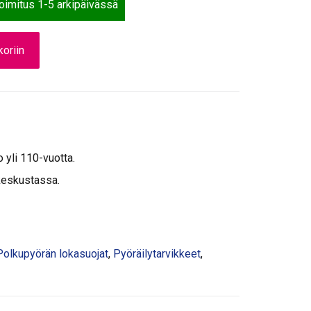
toimitus 1-5 arkipäivässä
oriin
o yli 110-vuotta.
keskustassa.
Polkupyörän lokasuojat
,
Pyöräilytarvikkeet
,