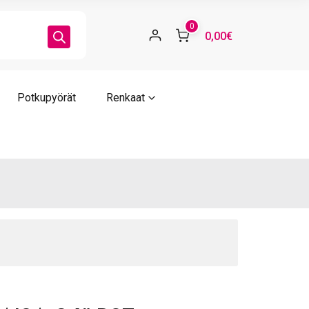
T
ärä
0
0,00€
Potkupyörät
Renkaat