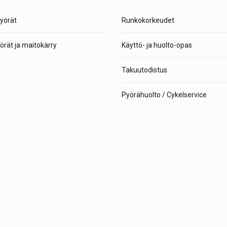
yörät
Runkokorkeudet
rät ja maitokärry
Käyttö- ja huolto-opas
Takuutodistus
Pyörähuolto / Cykelservice