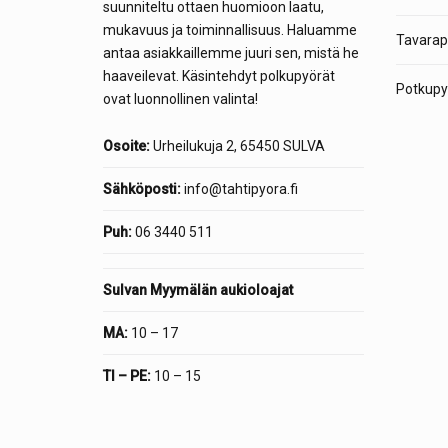
suunniteltu ottaen huomioon laatu,
mukavuus ja toiminnallisuus. Haluamme
Tavarap
antaa asiakkaillemme juuri sen, mistä he
haaveilevat. Käsintehdyt polkupyörät
Potkupyö
ovat luonnollinen valinta!
Osoite:
Urheilukuja 2, 65450 SULVA
Sähköposti:
info@tahtipyora.fi
Puh:
06 3440 511
Sulvan Myymälän aukioloajat
MA:
10 – 17
TI – PE:
10 – 15