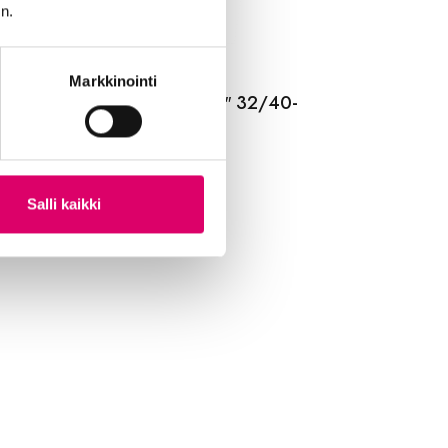
n.
Markkinointi
LDEN BOY SISÄRENGAS 28″ 32/40-
2/630
9
€
Salli kaikki