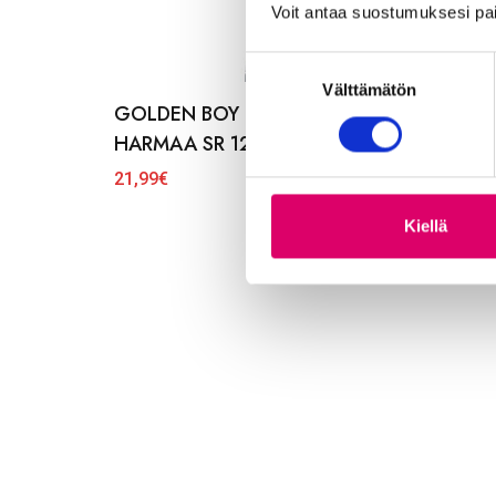
Voit antaa suostumuksesi pai
S
Välttämätön
u
GOLDEN BOY ULKORENGAS 47-622
o
HARMAA SR 123
s
t
21,99
€
u
m
Kiellä
u
k
s
e
n
v
a
l
i
n