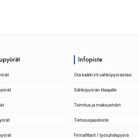
upyörät
Infopiste
örät
Ota kaikki irti sähköpyörästäsi
pyörät
Sähköpyörän tilaajalle
ät
Toimitus ja maksuehdot
yörät
Tietosuojaseloste
yörät
Firmafillarit / työsuhdepyörä