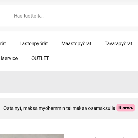
RS
Products
mä
search
rät
Lastenpyörät
Maastopyörät
Tavarapyörät
lservice
OUTLET
Osta nyt, maksa myöhemmin tai maksa osamaksulla