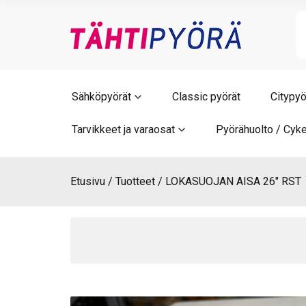
Skip
to
content
Sähköpyörät
Classic pyörät
Citypyö
Tarvikkeet ja varaosat
Pyörähuolto / Cyke
Etusivu
Tuotteet
LOKASUOJAN AISA 26″ RST