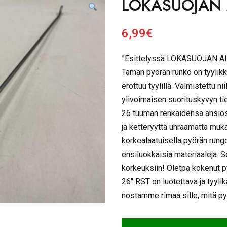
LOKASUOJAN 
6,99
€
”Esittelyssä LOKASUOJAN AIS
Tämän pyörän runko on tyylikk
erottuu tyylillä. Valmistettu ni
ylivoimaisen suorituskyvyn ti
26 tuuman renkaidensa ansiosta
ja ketteryyttä uhraamatta muka
korkealaatuisella pyörän rungo
ensiluokkaisia materiaaleja. 
korkeuksiin! Oletpa kokenut p
26″ RST on luotettava ja tyylik
nostamme rimaa sille, mitä pyö