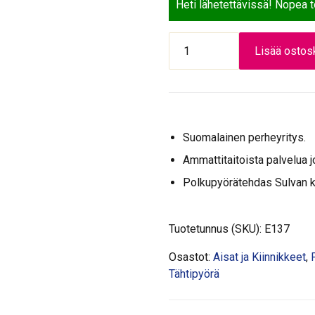
Heti lähetettävissä! Nopea 
LOKASUOJAN
Lisää ostosk
AISA
26"
RST
määrä
Suomalainen perheyritys.
Ammattitaitoista palvelua j
Polkupyörätehdas Sulvan 
Tuotetunnus (SKU):
E137
Osastot:
Aisat ja Kiinnikkeet
,
Tähtipyörä