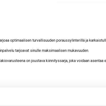
rjoaa optimaalisen turvallisuuden poraussylinterillä ja karkaistul
inpalvelu tarjoavat sinulle maksimaalisen mukavuuden.
akiovarusteena on joustava kiinnityssarja, joka voidaan asentaa er
 / FIN / DK / SE / UK