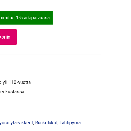
toimitus 1-5 arkipäivässä
oriin
o yli 110-vuotta.
keskustassa.
yöräilytarvikkeet
,
Runkolukot
,
Tähtipyörä