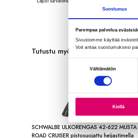
Lapsi turvallinen
Suostumus
Parempaa palvelua evästeid
Sivustomme käyttää evästeitä,
Voit antaa suostumuksesi pai
Tutustu myös
S
Välttämätön
u
o
s
t
u
m
Kiellä
u
k
SCHWALBE ULKORENGAS 42-622 MUSTA
s
ROAD CRUISER pistosuojattu heijastimella
e