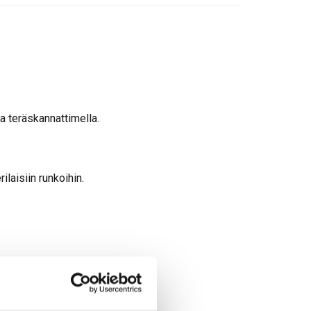
la teräskannattimella.
ilaisiin runkoihin.