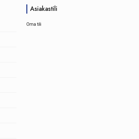
Asiakastili
Oma tili