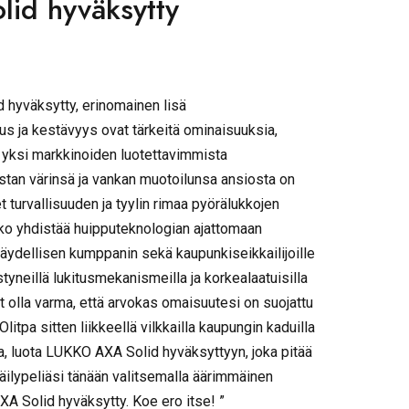
id hyväksytty
 hyväksytty, erinomainen lisä
s ja kestävyys ovat tärkeitä ominaisuuksia,
 yksi markkinoiden luotettavimmista
stan värinsä ja vankan muotoilunsa ansiosta on
 turvallisuuden ja tyylin rimaa pyörälukkojen
kko yhdistää huipputeknologian ajattomaan
täydellisen kumppanin sekä kaupunkiseikkailijoille
istyneillä lukitusmekanismeilla ja korkealaatuisilla
it olla varma, että arvokas omaisuutesi on suojattu
litpa sitten liikkeellä vilkkailla kaupungin kaduilla
ja, luota LUKKO AXA Solid hyväksyttyyn, joka pitää
öräilypeliäsi tänään valitsemalla äärimmäinen
A Solid hyväksytty. Koe ero itse! ”