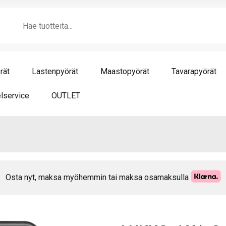
hyv
Products
mä
search
rät
Lastenpyörät
Maastopyörät
Tavarapyörät
lservice
OUTLET
Osta nyt, maksa myöhemmin tai maksa osamaksulla