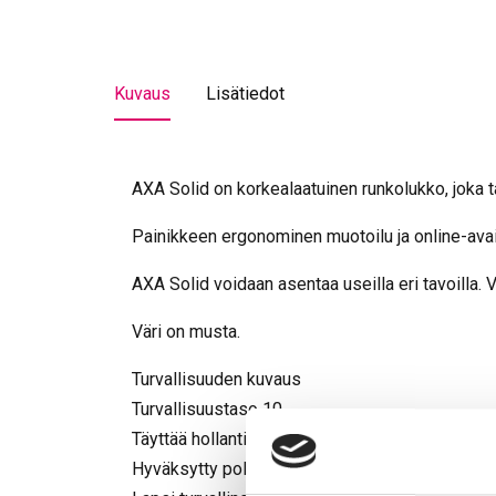
Kuvaus
Lisätiedot
AXA Solid on korkealaatuinen runkolukko, joka ta
Painikkeen ergonominen muotoilu ja online-ava
AXA Solid voidaan asentaa useilla eri tavoilla. V
Väri on musta.
Turvallisuuden kuvaus
Turvallisuustaso 10
Täyttää hollantilaisen ART 2 -hyväksynnän
Hyväksytty polkupyörävakuutukseen maassa NL