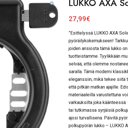
LUKKO AXA Sol
27,99
€
”Esittelyssä LUKKO AXA Solid
pyöräilykokemukseen! Tarkkuu
joiden ansiosta tämä lukko on
tuotteistamme. Tyylikkään mu
selvää, että olemme nostaneet
saralla. Tämä moderni klassi
eleganssiin, mikä tekee siitä 
että pitkän matkan ajajille. Ed
materiaaleilla varustettuna vo
varkauksilta joka käänteessä. O
tai tutkimassa syrjäisiä polku
ajosi turvallisena. Päivitä py
polkupyörän lukko – LUKKO AX