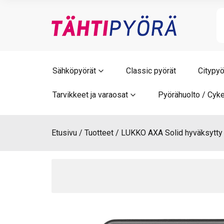
Skip
to
content
Sähköpyörät
Classic pyörät
Citypyö
Tarvikkeet ja varaosat
Pyörähuolto / Cyke
Etusivu
Tuotteet
LUKKO AXA Solid hyväksytty