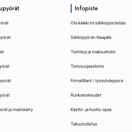
upyörät
Infopiste
örät
Ota kaikki irti sähköpyörästäsi
pyörät
Sähköpyörän tilaajalle
ät
Toimitus ja maksuehdot
yörät
Tietosuojaseloste
yörät
Firmafillarit / työsuhdepyörä
yörät
Runkokorkeudet
rät ja maitokärry
Käyttö- ja huolto-opas
Takuutodistus