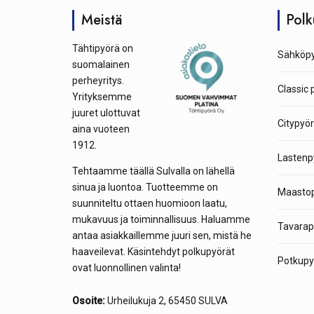
Meistä
Polk
Tähtipyörä on
Sähköpy
suomalainen
perheyritys.
Classic 
Yrityksemme
juuret ulottuvat
Citypyör
aina vuoteen
1912.
Lastenp
Tehtaamme täällä Sulvalla on lähellä
sinua ja luontoa. Tuotteemme on
Maastop
suunniteltu ottaen huomioon laatu,
mukavuus ja toiminnallisuus. Haluamme
Tavarap
antaa asiakkaillemme juuri sen, mistä he
haaveilevat. Käsintehdyt polkupyörät
Potkupyö
ovat luonnollinen valinta!
Osoite:
Urheilukuja 2, 65450 SULVA