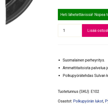
Heti lähetettävissä! Nopea 
LUKKO
Lisää ostosk
AXA
Solid
hyväksytty
määrä
Suomalainen perheyritys.
Ammattitaitoista palvelua j
Polkupyörätehdas Sulvan 
Tuotetunnus (SKU):
E102
Osastot:
Polkupyörän lukot
,
P