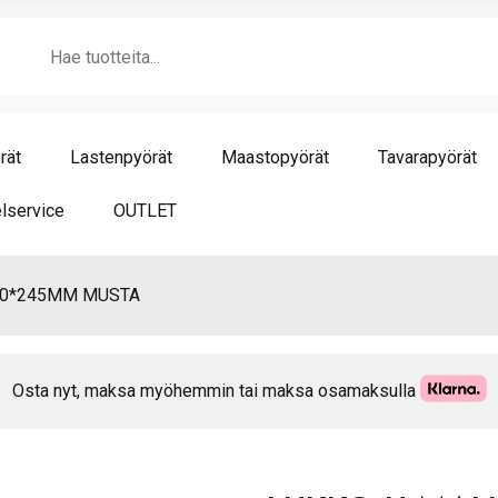
M-
Products
WA
search
18
MU
mä
rät
Lastenpyörät
Maastopyörät
Tavarapyörät
lservice
OUTLET
80*245MM MUSTA
Osta nyt, maksa myöhemmin tai maksa osamaksulla