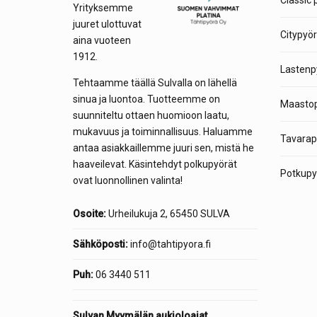
Classic 
Yrityksemme
juuret ulottuvat
Citypyör
aina vuoteen
1912.
Lastenp
Tehtaamme täällä Sulvalla on lähellä
sinua ja luontoa. Tuotteemme on
Maastop
suunniteltu ottaen huomioon laatu,
mukavuus ja toiminnallisuus. Haluamme
Tavarap
antaa asiakkaillemme juuri sen, mistä he
haaveilevat. Käsintehdyt polkupyörät
Potkupyö
ovat luonnollinen valinta!
Osoite:
Urheilukuja 2, 65450 SULVA
Sähköposti:
info@tahtipyora.fi
Puh:
06 3440 511
Sulvan Myymälän aukioloajat