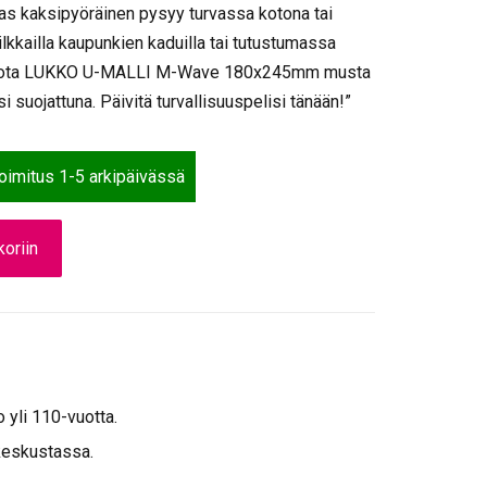
kas kaksipyöräinen pysyy turvassa kotona tai
vilkkailla kaupunkien kaduilla tai tutustumassa
n, luota LUKKO U-MALLI M-Wave 180x245mm musta
 suojattuna. Päivitä turvallisuuspelisi tänään!”
toimitus 1-5 arkipäivässä
oriin
o yli 110-vuotta.
keskustassa.