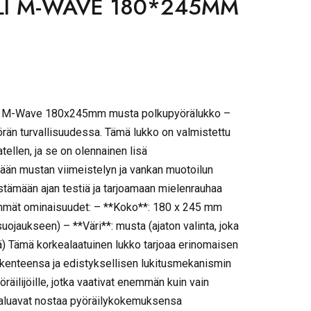
LI M-WAVE 180*245MM
I M-Wave 180x245mm musta polkupyörälukko –
rän turvallisuudessa. Tämä lukko on valmistettu
atellen, ja se on olennainen lisä
ään mustan viimeistelyn ja vankan muotoilun
stämään ajan testiä ja tarjoamaan mielenrauhaa
immät ominaisuudet: – **Koko**: 180 x 245 mm
suojaukseen) – **Väri**: musta (ajaton valinta, joka
) Tämä korkealaatuinen lukko tarjoaa erinomaisen
akenteensa ja edistyksellisen lukitusmekanismin
räilijöille, jotka vaativat enemmän kuin vain
a haluavat nostaa pyöräilykokemuksensa