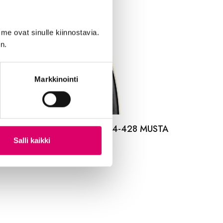
me ovat sinulle kiinnostavia.
n.
Markkinointi
LDEN BOY ULKORENGAS 44-428 MUSTA
LKOINEN
Salli kaikki
,99
€