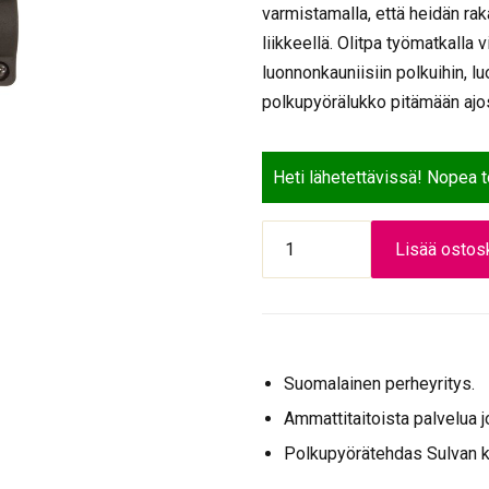
varmistamalla, että heidän ra
liikkeellä. Olitpa työmatkalla 
luonnonkauniisiin polkuihi
polkupyörälukko pitämään ajosi
Heti lähetettävissä! Nopea 
LUKKO
Lisää ostosk
U-
MALLI
M-
WAVE
180*245MM
Suomalainen perheyritys.
MUSTA
määrä
Ammattitaitoista palvelua j
Polkupyörätehdas Sulvan 