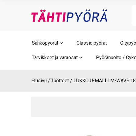
Skip
to
content
Sähköpyörät
Classic pyörät
Citypyö
Tarvikkeet ja varaosat
Pyörähuolto / Cyke
Etusivu
Tuotteet
LUKKO U-MALLI M-WAVE 1