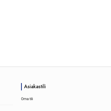
Asiakastili
Oma tili