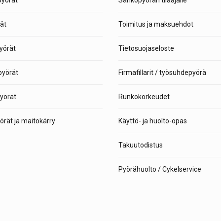
pyörät
Sähköpyörän tilaajalle
ät
Toimitus ja maksuehdot
yörät
Tietosuojaseloste
yörät
Firmafillarit / työsuhdepyörä
yörät
Runkokorkeudet
rät ja maitokärry
Käyttö- ja huolto-opas
Takuutodistus
Pyörähuolto / Cykelservice