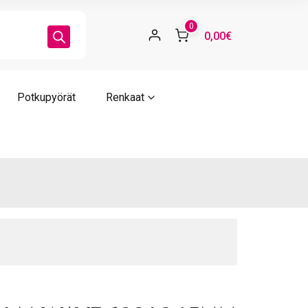
VE
0
0,00€
0*245MM
STA
ärä
Potkupyörät
Renkaat