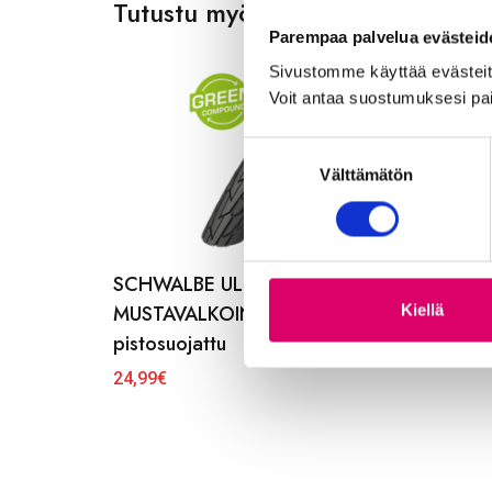
Tutustu myös
Parempaa palvelua evästeid
Sivustomme käyttää evästeitä,
Voit antaa suostumuksesi pai
S
Välttämätön
u
o
s
t
SCHWALBE ULKORENGAS 47-622
u
m
MUSTAVALKOINEN ROAD CRUISER
Kiellä
u
pistosuojattu
k
24,99
€
s
e
n
v
a