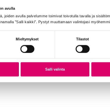
en avulla
 joiden avulla palvelumme toimivat toivotulla tavalla ja sisältöm
namalla ”Salli kaikki”. Pystyt muuttamaan valintojasi myöhemmi
Mieltymykset
Tilastot
GOLDEN BOY SISÄRENGAS 24″ 40/50-507
GO
VA
Salli valinta
7,99
€
21