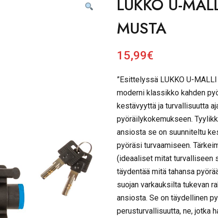
LUKKO U-MAL
MUSTA
15,99
€
”Esittelyssä LUKKO U-MALL
moderni klassikko kahden pyö
kestävyyttä ja turvallisuutta aj
pyöräilykokemukseen. Tyylikk
ansiosta se on suunniteltu ke
pyöräsi turvaamiseen. Tärke
(ideaaliset mitat turvalliseen 
täydentää mitä tahansa pyörää
suojan varkauksilta tukevan r
ansiosta. Se on täydellinen pyö
perusturvallisuutta, ne, jotk