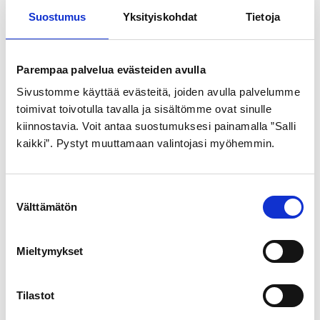
Suostumus
Yksityiskohdat
Tietoja
GOLDEN BOY
SCHWALBE
ULKORENGAS 47-559
ULKORENGAS 37-622
MUSTA VALKOINEN
MUSTA DELTA CRUISER
Parempaa palvelua evästeiden avulla
HARJA SR176
PLUS pistosuojattu
Sivustomme käyttää evästeitä, joiden avulla palvelumme
heijastimella
toimivat toivotulla tavalla ja sisältömme ovat sinulle
21,99
€
kiinnostavia. Voit antaa suostumuksesi painamalla ”Salli
29,99
€
kaikki”. Pystyt muuttamaan valintojasi myöhemmin.
S
Välttämätön
u
o
s
Mieltymykset
t
u
m
Tilastot
GOLDEN BOY
u
ULKORENGAS 47-507