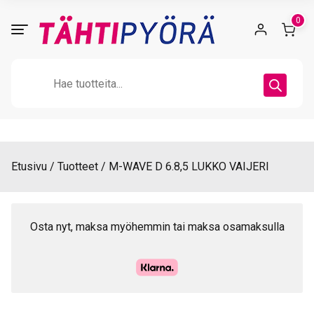
Skip
0
to
content
Products
search
Etusivu
Tuotteet
M-WAVE D 6.8,5 LUKKO VAIJERI
Osta nyt, maksa myöhemmin tai maksa osamaksulla