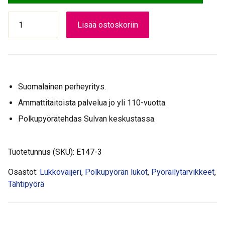
M-
Lisää ostoskoriin
WAVE
D
6.8,5
LUKKO
VAIJERI
Suomalainen perheyritys.
määrä
Ammattitaitoista palvelua jo yli 110-vuotta.
Polkupyörätehdas Sulvan keskustassa.
Tuotetunnus (SKU):
E147-3
Osastot:
Lukkovaijeri
,
Polkupyörän lukot
,
Pyöräilytarvikkeet
,
Tähtipyörä