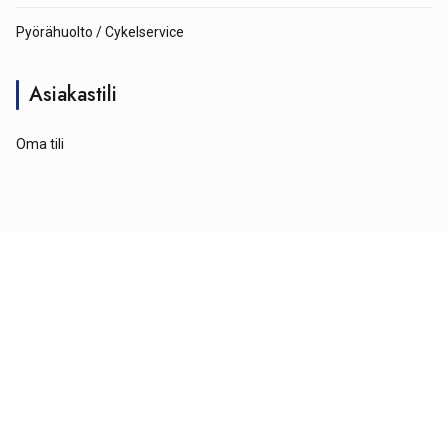
Pyörähuolto / Cykelservice
Asiakastili
Oma tili
© Tähtipyörä 2026