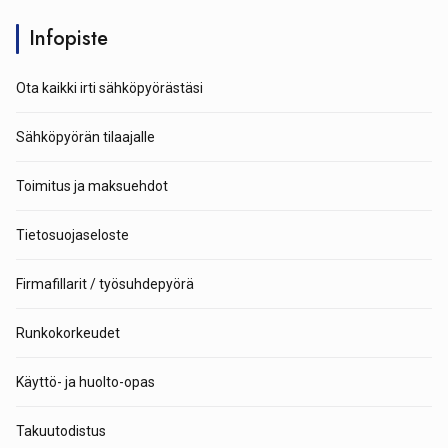
Infopiste
Ota kaikki irti sähköpyörästäsi
Sähköpyörän tilaajalle
Toimitus ja maksuehdot
Tietosuojaseloste
Firmafillarit / työsuhdepyörä
Runkokorkeudet
Käyttö- ja huolto-opas
Takuutodistus