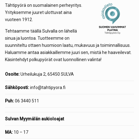
Tähtipyörä on suomalainen perheyritys.
Yrityksemme juuret ulottuvat aina
vuoteen 1912.
Tehtaamme täällä Sulvalla on lähellä
sinua ja luontoa. Tuotteemme on
suunniteltu ottaen huomioon laatu, mukavuus ja toiminnallisuus.
Haluamme antaa asiakkaillemme juuri sen, mistä he haaveilevat.
Käsintehdyt polkupyörät ovat luonnollinen valinta!
Osoite:
Urheilukuja 2, 65450 SULVA
Sähköposti:
info@tahtipyora.fi
Puh:
06 3440 511
Sulvan Myymälän aukioloajat
MA:
10 – 17