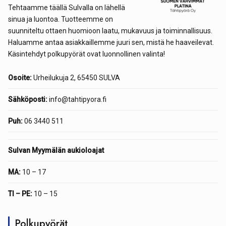
Tehtaamme täällä Sulvalla on lähellä
sinua ja luontoa. Tuotteemme on
suunniteltu ottaen huomioon laatu, mukavuus ja toiminnallisuus.
Haluamme antaa asiakkaillemme juuri sen, mistä he haaveilevat.
Käsintehdyt polkupyörät ovat luonnollinen valinta!
Osoite:
Urheilukuja 2, 65450 SULVA
Sähköposti:
info@tahtipyora.fi
Puh:
06 3440 511
Sulvan Myymälän aukioloajat
MA:
10 – 17
TI – PE:
10 – 15
Polkupyörät