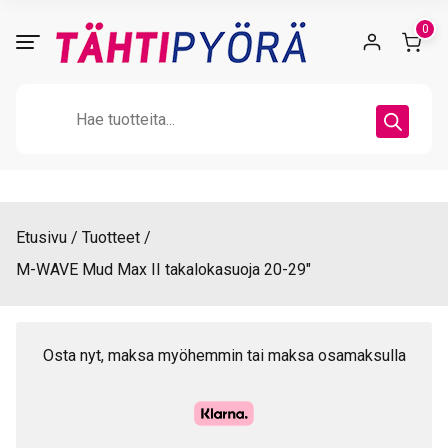
Skip
0
to
content
Products
search
Etusivu
Tuotteet
M-WAVE Mud Max II takalokasuoja 20-29″
Osta nyt, maksa myöhemmin tai maksa osamaksulla