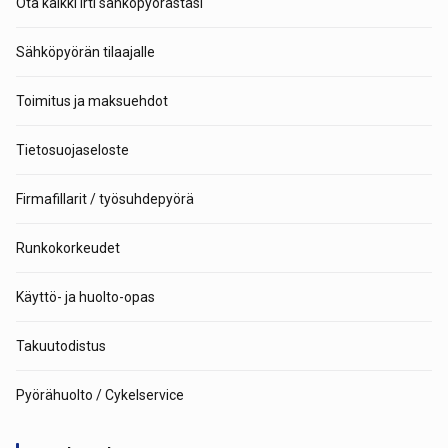
Ota kaikki irti sähköpyörästäsi
Sähköpyörän tilaajalle
Toimitus ja maksuehdot
Tietosuojaseloste
Firmafillarit / työsuhdepyörä
Runkokorkeudet
Käyttö- ja huolto-opas
Takuutodistus
Pyörähuolto / Cykelservice