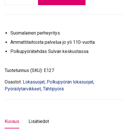
Mud
Max
II
takalokasuoja
Suomalainen perheyritys.
20-
29"
Ammattitaitoista palvelua jo yli 110-vuotta.
määrä
Polkupyörätehdas Sulvan keskustassa.
Tuotetunnus (SKU):
E127
Osastot:
Lokasuojat
,
Polkupyörän lokasuojat
,
Pyöräilytarvikkeet
,
Tähtipyörä
Kuvaus
Lisätiedot