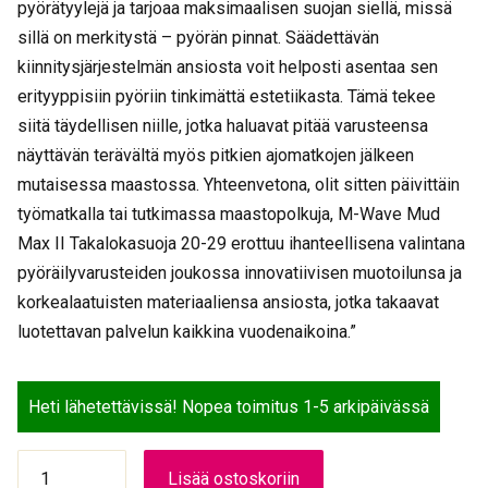
pyörätyylejä ja tarjoaa maksimaalisen suojan siellä, missä
sillä on merkitystä – pyörän pinnat. Säädettävän
kiinnitysjärjestelmän ansiosta voit helposti asentaa sen
erityyppisiin pyöriin tinkimättä estetiikasta. Tämä tekee
siitä täydellisen niille, jotka haluavat pitää varusteensa
näyttävän terävältä myös pitkien ajomatkojen jälkeen
mutaisessa maastossa. Yhteenvetona, olit sitten päivittäin
työmatkalla tai tutkimassa maastopolkuja, M-Wave Mud
Max II Takalokasuoja 20-29 erottuu ihanteellisena valintana
pyöräilyvarusteiden joukossa innovatiivisen muotoilunsa ja
korkealaatuisten materiaaliensa ansiosta, jotka takaavat
luotettavan palvelun kaikkina vuodenaikoina.”
Heti lähetettävissä! Nopea toimitus 1-5 arkipäivässä
M-
Lisää ostoskoriin
WAVE