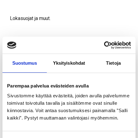
Lokasuojat ja muut.
Tutustu myös
Suostumus
Yksityiskohdat
Tietoja
Parempaa palvelua evästeiden avulla
Sivustomme käyttää evästeitä, joiden avulla palvelumme
toimivat toivotulla tavalla ja sisältömme ovat sinulle
kiinnostavia. Voit antaa suostumuksesi painamalla ”Salli
kaikki”. Pystyt muuttamaan valintojasi myöhemmin.
GOLDEN BOY
GOLDEN BOY
ULKORENGAS 47-559
ULKORENGAS 44-484