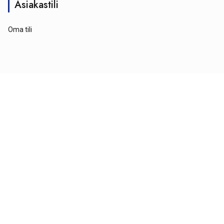
Asiakastili
Oma tili
© Tähtipyörä 2026