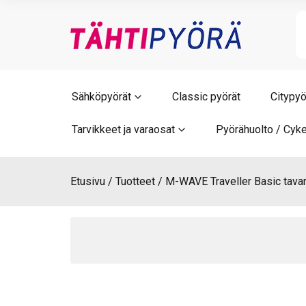
Skip
to
content
Sähköpyörät
Classic pyörät
Citypyö
Tarvikkeet ja varaosat
Pyörähuolto / Cyke
Etusivu
Tuotteet
M-WAVE Traveller Basic tavar