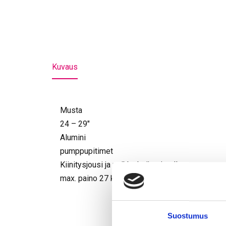
Kuvaus
Musta
24 – 29″
Alumini
pumppupitimet
Kiinitysjousi ja paikka heijastimelle
max. paino 27 kg
Suostumus