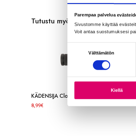
Parempaa palvelua evästeid
Tutustu myös
Sivustomme käyttää evästeitä,
Voit antaa suostumuksesi pai
S
Välttämätön
u
o
s
t
u
m
Kiellä
KÄDENSIJA Cloud Slick 130/130MM musta
u
k
8,99
€
s
e
n
v