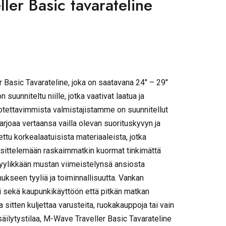
er Basic tavarateline
 Basic Tavarateline, joka on saatavana 24″ – 29″
suunniteltu niille, jotka vaativat laatua ja
uotettavimmista valmistajistamme on suunnitellut
tarjoaa vertaansa vailla olevan suorituskyvyn ja
ttu korkealaatuisista materiaaleista, jotka
äsittelemään raskaimmatkin kuormat tinkimättä
Tyylikkään mustan viimeistelynsä ansiosta
ukseen tyyliä ja toiminnallisuutta. Vankan
i sekä kaupunkikäyttöön että pitkän matkan
a sitten kuljettaa varusteita, ruokakauppoja tai vain
 säilytystilaa, M-Wave Traveller Basic Tavarateline