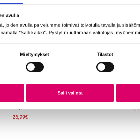
en avulla
 joiden avulla palvelumme toimivat toivotulla tavalla ja sisältöm
namalla ”Salli kaikki”. Pystyt muuttamaan valintojasi myöhemmi
Mieltymykset
Tilastot
Salli valinta
ISTUINKANNATIN ALU 25,4*330 mm kisko
TA
hopea
7,9
26,99
€