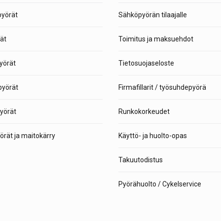
pyörät
Sähköpyörän tilaajalle
ät
Toimitus ja maksuehdot
yörät
Tietosuojaseloste
yörät
Firmafillarit / työsuhdepyörä
yörät
Runkokorkeudet
rät ja maitokärry
Käyttö- ja huolto-opas
Takuutodistus
Pyörähuolto / Cykelservice