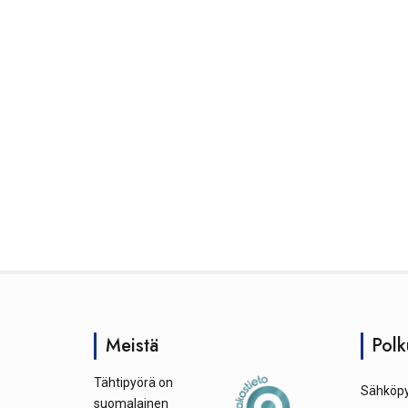
Meistä
Polk
Tähtipyörä on
Sähköpy
suomalainen