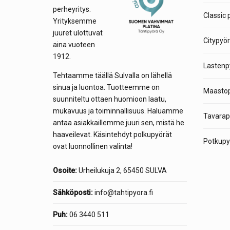
perheyritys.
Classic 
Yrityksemme
juuret ulottuvat
Citypyör
aina vuoteen
1912.
Lastenp
Tehtaamme täällä Sulvalla on lähellä
sinua ja luontoa. Tuotteemme on
Maastop
suunniteltu ottaen huomioon laatu,
mukavuus ja toiminnallisuus. Haluamme
Tavarap
antaa asiakkaillemme juuri sen, mistä he
haaveilevat. Käsintehdyt polkupyörät
Potkupyö
ovat luonnollinen valinta!
Osoite:
Urheilukuja 2, 65450 SULVA
Sähköposti:
info@tahtipyora.fi
Puh:
06 3440 511