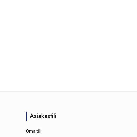
Asiakastili
Oma tili