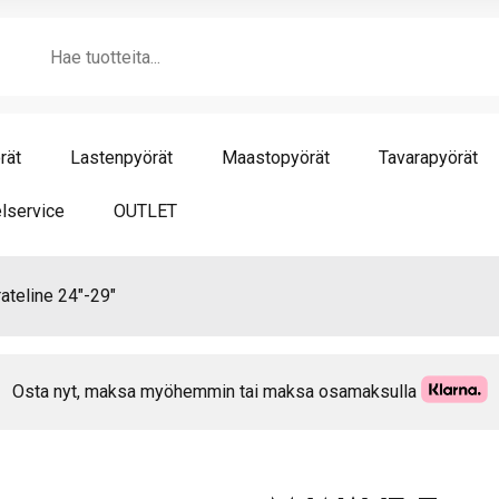
Bas
Products
tav
search
24"
mä
rät
Lastenpyörät
Maastopyörät
Tavarapyörät
lservice
OUTLET
ateline 24″-29″
Osta nyt, maksa myöhemmin tai maksa osamaksulla