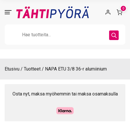
Skip
0
to
content
Products
search
Etusivu
Tuotteet
NAPA ETU 3/8 36-r alumiinium
Osta nyt, maksa myöhemmin tai maksa osamaksulla