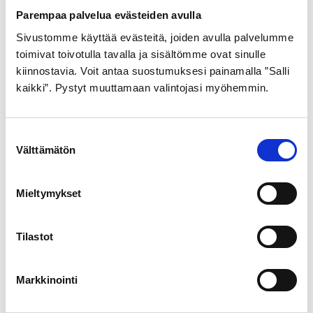
21,99
€
21,99
€
Parempaa palvelua evästeiden avulla
Sivustomme käyttää evästeitä, joiden avulla palvelumme
toimivat toivotulla tavalla ja sisältömme ovat sinulle
kiinnostavia. Voit antaa suostumuksesi painamalla ”Salli
kaikki”. Pystyt muuttamaan valintojasi myöhemmin.
S
Välttämätön
u
SCHWALBE
o
ULKORENGAS 40-622
s
Mieltymykset
t
MUSTA DELTA CRUISER
u
PLUS pistosuojattu
m
Tilastot
heijastimella
u
29,99
€
k
Markkinointi
s
e