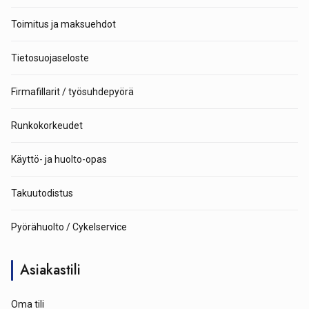
Toimitus ja maksuehdot
Tietosuojaseloste
Firmafillarit / työsuhdepyörä
Runkokorkeudet
Käyttö- ja huolto-opas
Takuutodistus
Pyörähuolto / Cykelservice
Asiakastili
Oma tili