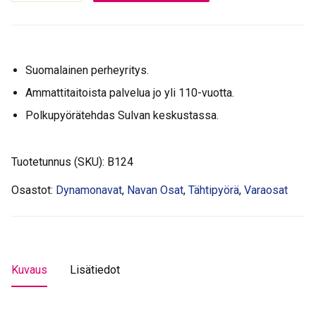
3/8
36-
r
alumiinium
Suomalainen perheyritys.
määrä
Ammattitaitoista palvelua jo yli 110-vuotta.
Polkupyörätehdas Sulvan keskustassa.
Tuotetunnus (SKU):
B124
Osastot:
Dynamonavat
,
Navan Osat
,
Tähtipyörä
,
Varaosat
Kuvaus
Lisätiedot