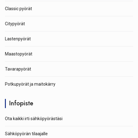
Classic pyörät
Citypyörät
Lastenpyörät
Maastopyörät
Tavarapyörät
Potkupyörät ja maitokärry
Infopiste
Ota kaikki irti sähköpyörästäsi
Sähköpyörän tilaajalle