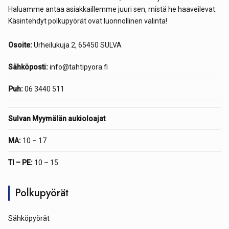
Haluamme antaa asiakkaillemme juuri sen, mistä he haaveilevat.
Käsintehdyt polkupyörät ovat luonnollinen valinta!
Osoite:
Urheilukuja 2, 65450 SULVA
Sähköposti:
info@tahtipyora.fi
Puh:
06 3440 511
Sulvan Myymälän aukioloajat
MA:
10 – 17
TI – PE:
10 – 15
Polkupyörät
Sähköpyörät