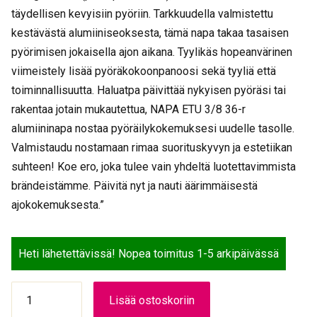
täydellisen kevyisiin pyöriin. Tarkkuudella valmistettu
kestävästä alumiiniseoksesta, tämä napa takaa tasaisen
pyörimisen jokaisella ajon aikana. Tyylikäs hopeanvärinen
viimeistely lisää pyöräkokoonpanoosi sekä tyyliä että
toiminnallisuutta. Haluatpa päivittää nykyisen pyöräsi tai
rakentaa jotain mukautettua, NAPA ETU 3/8 36-r
alumiininapa nostaa pyöräilykokemuksesi uudelle tasolle.
Valmistaudu nostamaan rimaa suorituskyvyn ja estetiikan
suhteen! Koe ero, joka tulee vain yhdeltä luotettavimmista
brändeistämme. Päivitä nyt ja nauti äärimmäisestä
ajokokemuksesta.”
Heti lähetettävissä! Nopea toimitus 1-5 arkipäivässä
NAPA
Lisää ostoskoriin
ETU