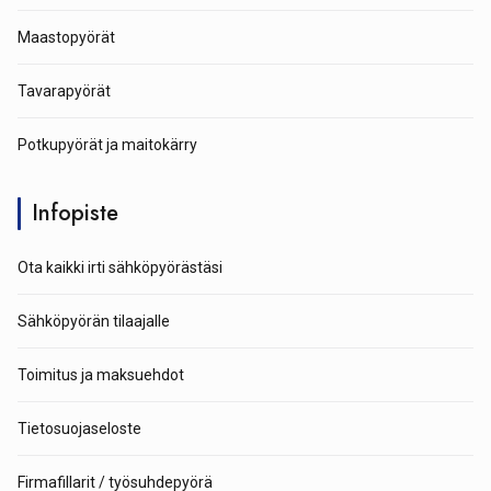
Maastopyörät
Tavarapyörät
Potkupyörät ja maitokärry
Infopiste
Ota kaikki irti sähköpyörästäsi
Sähköpyörän tilaajalle
Toimitus ja maksuehdot
Tietosuojaseloste
Firmafillarit / työsuhdepyörä