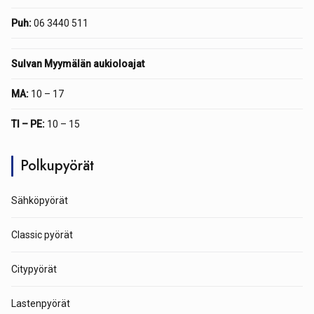
Puh:
06 3440 511
Sulvan Myymälän aukioloajat
MA:
10 – 17
TI – PE:
10 – 15
Polkupyörät
Sähköpyörät
Classic pyörät
Citypyörät
Lastenpyörät