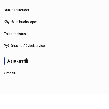
Runkokorkeudet
Käyttö- ja huolto-opas
Takuutodistus
Pyörähuolto / Cykelservice
Asiakastili
Oma tili