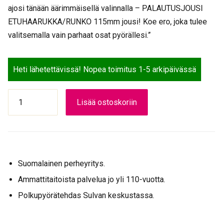
ajosi tänään äärimmäisellä valinnalla – PALAUTUSJOUSI
ETUHAARUKKA/RUNKO 115mm jousi! Koe ero, joka tulee
valitsemalla vain parhaat osat pyörällesi.”
Heti lähetettävissä! Nopea toimitus 1-5 arkipäivässä
PALAUTUSJOUSI
Lisää ostoskoriin
ETUHAARUKKA/RUNKO
115mm
määrä
Suomalainen perheyritys.
Ammattitaitoista palvelua jo yli 110-vuotta.
Polkupyörätehdas Sulvan keskustassa.