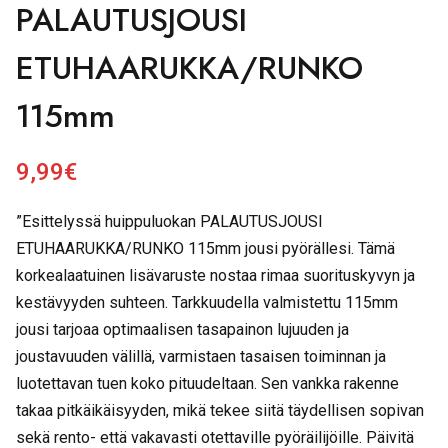
PALAUTUSJOUSI
ETUHAARUKKA/RUNKO
115mm
9,99
€
”Esittelyssä huippuluokan PALAUTUSJOUSI
ETUHAARUKKA/RUNKO 115mm jousi pyörällesi. Tämä
korkealaatuinen lisävaruste nostaa rimaa suorituskyvyn ja
kestävyyden suhteen. Tarkkuudella valmistettu 115mm
jousi tarjoaa optimaalisen tasapainon lujuuden ja
joustavuuden välillä, varmistaen tasaisen toiminnan ja
luotettavan tuen koko pituudeltaan. Sen vankka rakenne
takaa pitkäikäisyyden, mikä tekee siitä täydellisen sopivan
sekä rento- että vakavasti otettaville pyöräilijöille. Päivitä