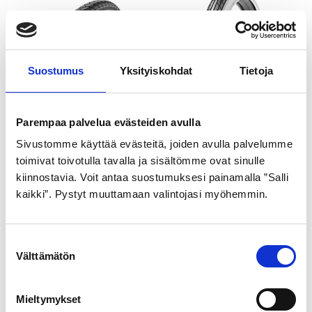
Suostumus
Yksityiskohdat
Tietoja
SCHWALBE
GOLDEN BOY
Parempaa palvelua evästeiden avulla
ULKORENGAS 40-622
ULKORENGAS 37-622
Sivustomme käyttää evästeitä, joiden avulla palvelumme
MUSTA DELTA CRUISER
MUSTA VALKOINEN SR
toimivat toivotulla tavalla ja sisältömme ovat sinulle
PLUS pistosuojattu
099
kiinnostavia. Voit antaa suostumuksesi painamalla ”Salli
kaikki”. Pystyt muuttamaan valintojasi myöhemmin.
heijastimella
21,99
€
29,99
€
S
Välttämätön
u
o
s
Mieltymykset
t