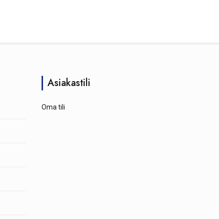
Asiakastili
Oma tili