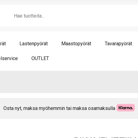
mä
Products
search
rät
Lastenpyörät
Maastopyörät
Tavarapyörät
lservice
OUTLET
Osta nyt, maksa myöhemmin tai maksa osamaksulla