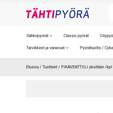
Skip
to
content
Sähköpyörät
Classic pyörät
Citypyö
Tarvikkeet ja varaosat
Pyörähuolto / Cyke
Etusivu
Tuotteet
PIKAVENTTIILI yksittäin /kpl