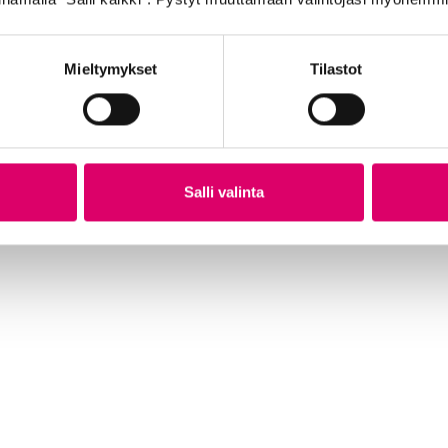
Mieltymykset
Tilastot
TA
GOLDEN BOY SISÄRENGAS 28″ 32/40-
GO
622/630
VA
7,99
€
21
Salli valinta