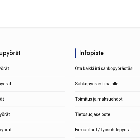
upyörät
Infopiste
örät
Ota kaikki irti sähköpyörästäsi
pyörät
Sähköpyörän tilaajalle
ät
Toimitus ja maksuehdot
yörät
Tietosuojaseloste
yörät
Firmafillarit / työsuhdepyörä