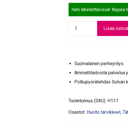
Heti lähetettävissä! Nopea 
PIKAVENTTIILI
Lisää ostosk
yksittäin
/kpl
määrä
Suomalainen perheyritys.
Ammattitaitoista palvelua j
Polkupyörätehdas Sulvan 
Tuotetunnus (SKU):
H111
Osastot:
Huolto tarvikkeet
,
Tä