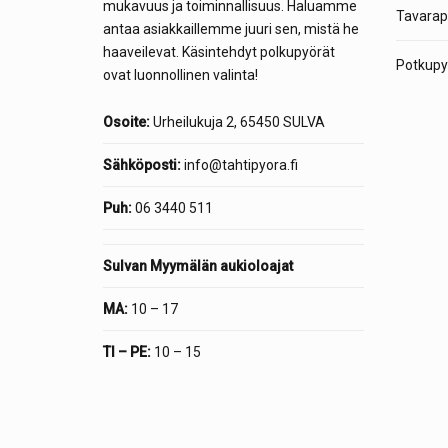
mukavuus ja toiminnallisuus. Haluamme
Tavarap
antaa asiakkaillemme juuri sen, mistä he
haaveilevat. Käsintehdyt polkupyörät
Potkupyö
ovat luonnollinen valinta!
Osoite:
Urheilukuja 2, 65450 SULVA
Sähköposti:
info@tahtipyora.fi
Puh:
06 3440 511
Sulvan Myymälän aukioloajat
MA:
10 – 17
TI – PE:
10 – 15