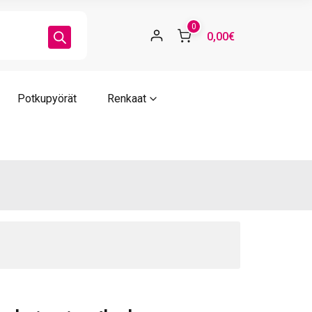
ärä
0
0,00€
Potkupyörät
Renkaat