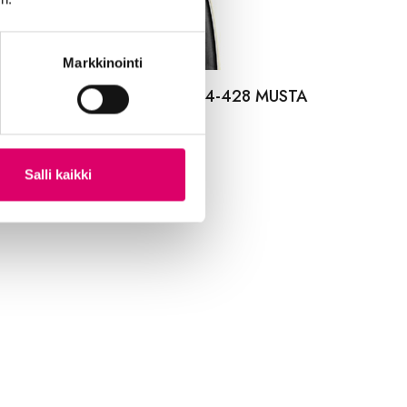
Markkinointi
LDEN BOY ULKORENGAS 44-428 MUSTA
LKOINEN
,99
€
Salli kaikki