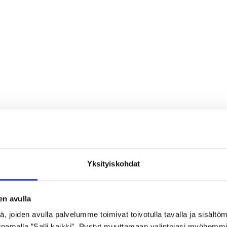
Yksityiskohdat
en avulla
 joiden avulla palvelumme toimivat toivotulla tavalla ja sisältöm
namalla ”Salli kaikki”. Pystyt muuttamaan valintojasi myöhemmi