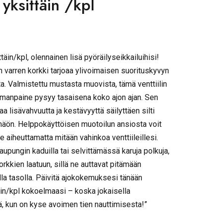
yksittäin /kpl
ttäin/kpl, olennainen lisä pyöräilyseikkailuihisi!
n varren korkki tarjoaa ylivoimaisen suorituskyvyn
. Valmistettu mustasta muovista, tämä venttiilin
 ilmanpaine pysyy tasaisena koko ajon ajan. Sen
a lisävahvuutta ja kestävyyttä säilyttäen silti
näön. Helppokäyttöisen muotoilun ansiosta voit
 aiheuttamatta mitään vahinkoa venttiileillesi.
aupungin kaduilla tai selvittämässä karuja polkuja,
korkkien laatuun, sillä ne auttavat pitämään
alla tasolla. Päivitä ajokokemuksesi tänään
täin/kpl kokoelmaasi – koska jokaisella
ä, kun on kyse avoimen tien nauttimisesta!”