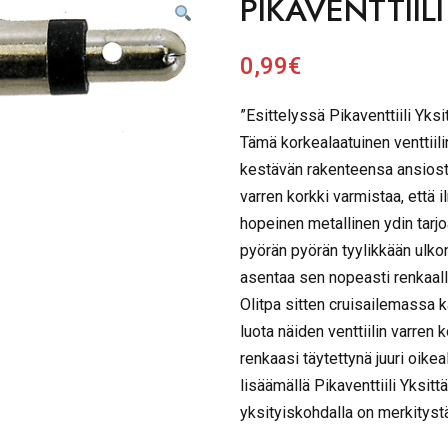
PIKAVENTTIILI 
0,99
€
”Esittelyssä Pikaventtiili Yksi
Tämä korkealaatuinen venttiili
kestävän rakenteensa ansiosta
varren korkki varmistaa, että
hopeinen metallinen ydin tarjoa
pyörän pyörän tyylikkään ulko
asentaa sen nopeasti renkaalle
Olitpa sitten cruisailemassa k
luota näiden venttiilin varren 
renkaasi täytettynä juuri oike
lisäämällä Pikaventtiili Yksit
yksityiskohdalla on merkityst