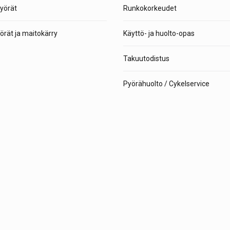
yörät
Runkokorkeudet
rät ja maitokärry
Käyttö- ja huolto-opas
Takuutodistus
Pyörähuolto / Cykelservice