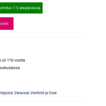
toimitus 1-5 arkipäivässä
oriin
o yli 110-vuotta.
keskustassa.
htipyörä
,
Varaosat
,
Venttiilit ja Osat