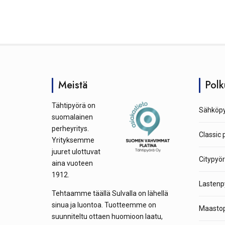
Meistä
Polk
Tähtipyörä on
Sähköpy
suomalainen
perheyritys.
Classic 
Yrityksemme
juuret ulottuvat
Citypyör
aina vuoteen
1912.
Lastenp
Tehtaamme täällä Sulvalla on lähellä
sinua ja luontoa. Tuotteemme on
Maastop
suunniteltu ottaen huomioon laatu,