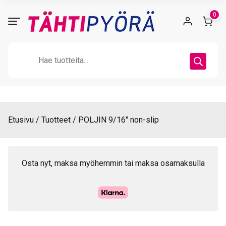
Skip
0
to
content
Products
search
Etusivu
Tuotteet
POLJIN 9/16″ non-slip
Osta nyt, maksa myöhemmin tai maksa osamaksulla