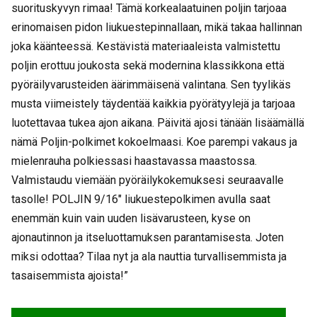
suorituskyvyn rimaa! Tämä korkealaatuinen poljin tarjoaa
erinomaisen pidon liukuestepinnallaan, mikä takaa hallinnan
joka käänteessä. Kestävistä materiaaleista valmistettu
poljin erottuu joukosta sekä modernina klassikkona että
pyöräilyvarusteiden äärimmäisenä valintana. Sen tyylikäs
musta viimeistely täydentää kaikkia pyörätyylejä ja tarjoaa
luotettavaa tukea ajon aikana. Päivitä ajosi tänään lisäämällä
nämä Poljin-polkimet kokoelmaasi. Koe parempi vakaus ja
mielenrauha polkiessasi haastavassa maastossa.
Valmistaudu viemään pyöräilykokemuksesi seuraavalle
tasolle! POLJIN 9/16″ liukuestepolkimen avulla saat
enemmän kuin vain uuden lisävarusteen, kyse on
ajonautinnon ja itseluottamuksen parantamisesta. Joten
miksi odottaa? Tilaa nyt ja ala nauttia turvallisemmista ja
tasaisemmista ajoista!”