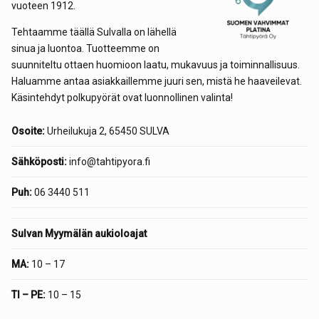
vuoteen 1912.
Tehtaamme täällä Sulvalla on lähellä
sinua ja luontoa. Tuotteemme on
suunniteltu ottaen huomioon laatu, mukavuus ja toiminnallisuus.
Haluamme antaa asiakkaillemme juuri sen, mistä he haaveilevat.
Käsintehdyt polkupyörät ovat luonnollinen valinta!
Osoite:
Urheilukuja 2, 65450 SULVA
Sähköposti:
info@tahtipyora.fi
Puh:
06 3440 511
Sulvan Myymälän aukioloajat
MA:
10 – 17
TI – PE:
10 – 15