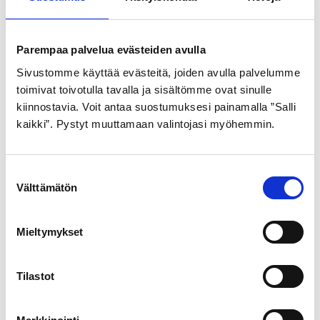
GOLDEN BOY
GOLDEN BOY
ULKORENGAS 47-559
SISÄRENGAS 28″
Parempaa palvelua evästeiden avulla
MUSTA SR037
32/40-622/630
Sivustomme käyttää evästeitä, joiden avulla palvelumme
toimivat toivotulla tavalla ja sisältömme ovat sinulle
21,99
€
7,99
€
kiinnostavia. Voit antaa suostumuksesi painamalla ”Salli
kaikki”. Pystyt muuttamaan valintojasi myöhemmin.
S
Välttämätön
u
o
s
Mieltymykset
t
GOLDEN BOY
u
m
Tilastot
ULKORENGAS 54-584
u
MUSTA VALKOINEN SR
k
080