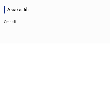
Asiakastili
Oma tili
© Tähtipyörä 2026