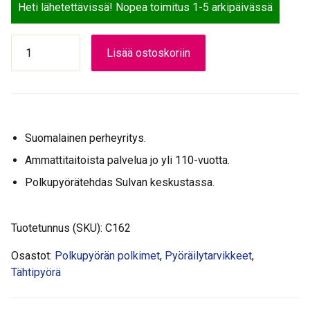
Heti lähetettävissä! Nopea toimitus 1-5 arkipäivässä
POLJIN
Lisää ostoskoriin
9/16"
non-
slip
määrä
Suomalainen perheyritys.
Ammattitaitoista palvelua jo yli 110-vuotta.
Polkupyörätehdas Sulvan keskustassa.
Tuotetunnus (SKU):
C162
Osastot:
Polkupyörän polkimet
,
Pyöräilytarvikkeet
,
Tähtipyörä