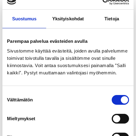
Suostumus
Yksityiskohdat
Tietoja
Parempaa palvelua evästeiden avulla
GOLDEN BOY
GOLDEN BOY
Sivustomme käyttää evästeitä, joiden avulla palvelumme
ULKORENGAS 44-484
ULKORENGAS 47-622
toimivat toivotulla tavalla ja sisältömme ovat sinulle
MUSTA SR 120
HARMAA SR 123
kiinnostavia. Voit antaa suostumuksesi painamalla ”Salli
21,99
€
21,99
€
kaikki”. Pystyt muuttamaan valintojasi myöhemmin.
S
Välttämätön
u
o
s
Mieltymykset
t
u