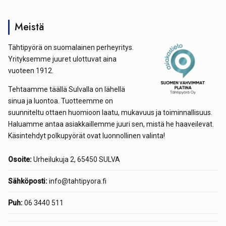
Meistä
Tähtipyörä on suomalainen perheyritys.
Yrityksemme juuret ulottuvat aina
vuoteen 1912.
Tehtaamme täällä Sulvalla on lähellä
sinua ja luontoa. Tuotteemme on
suunniteltu ottaen huomioon laatu, mukavuus ja toiminnallisuus.
Haluamme antaa asiakkaillemme juuri sen, mistä he haaveilevat.
Käsintehdyt polkupyörät ovat luonnollinen valinta!
Osoite:
Urheilukuja 2, 65450 SULVA
Sähköposti:
info@tahtipyora.fi
Puh:
06 3440 511