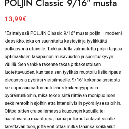
POLJIN Classic 9/16″ musta
13,99
€
”Esittelyssä POLJIN Classic 9/16″ musta poljin – moderni
klassikko, joka on suunniteltu kestäviä ja tyylikkäitä
polkupyöriä etsiville. Tarkkuudella valmistettu poljin tarjoaa
optimaalisen tasapainon mukavuuden ja suorituskyvyn
välillä. Sen vankka rakenne takaa pitkäkestoisen
luotettavuuden, kun taas sen tyylikäs muotoilu lisää ripaus
eleganssia pyöräsi yleisilmeelle. 9/16″ kokonsa ansiosta
se sopii saumattomasti lähes kaikentyyppisiin
pyöränrunkoihin, mikä tekee siitä riittävän monipuolisen
sekä rentoihin ajoihin että intensiivisiin pyöräilysessioihin.
Olitpa sitten cruisailemassa kaupungin kaduilla tai
haastavassa maastossa, nämä polkimet antavat sinulle
tarvittavan tuen, jotta voit ottaa mitkä tahansa seikkailut