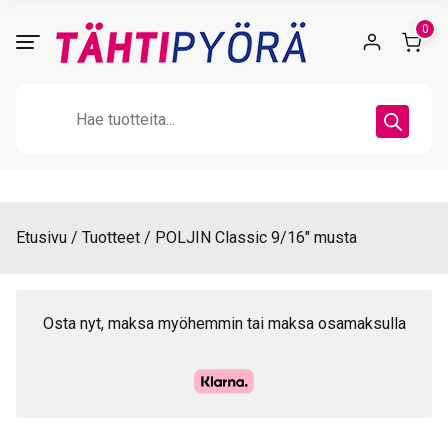
Skip
0
to
content
Products
search
Etusivu
Tuotteet
POLJIN Classic 9/16″ musta
Osta nyt, maksa myöhemmin tai maksa osamaksulla