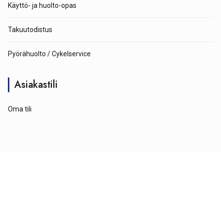
Käyttö- ja huolto-opas
Takuutodistus
Pyörähuolto / Cykelservice
Asiakastili
Oma tili