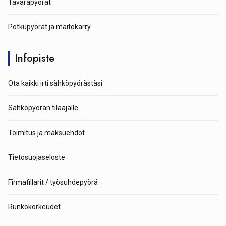
Tavarapyörät
Potkupyörät ja maitokärry
Infopiste
Ota kaikki irti sähköpyörästäsi
Sähköpyörän tilaajalle
Toimitus ja maksuehdot
Tietosuojaseloste
Firmafillarit / työsuhdepyörä
Runkokorkeudet