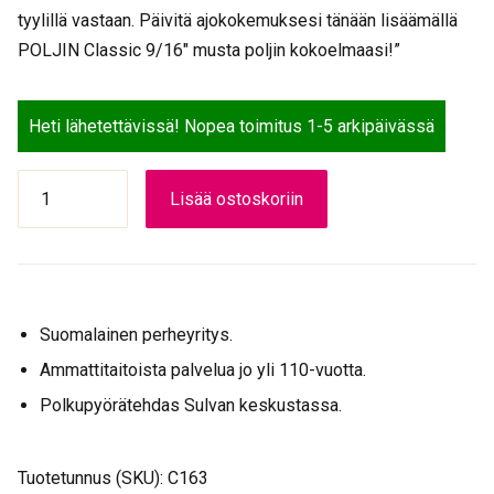
tyylillä vastaan. Päivitä ajokokemuksesi tänään lisäämällä
POLJIN Classic 9/16″ musta poljin kokoelmaasi!”
Heti lähetettävissä! Nopea toimitus 1-5 arkipäivässä
POLJIN
Lisää ostoskoriin
Classic
9/16"
musta
määrä
Suomalainen perheyritys.
Ammattitaitoista palvelua jo yli 110-vuotta.
Polkupyörätehdas Sulvan keskustassa.
Tuotetunnus (SKU):
C163