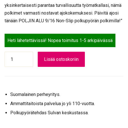
yksinkertaisesti parantaa turvallisuutta työmatkallasi, nämä
polkimet varmasti nostavat ajokokemuksesi. Päivitä ajosi
tänään POLJIN ALU 9/16 Non-Slip polkupyörän polkimilla!”
Heti lähetettävissä! Nopea toimitus 1-5 arkipäivässä
POLJIN
Lisää ostoskoriin
ALU
9/16
NON-
SLIP
määrä
Suomalainen perheyritys.
Ammattitaitoista palvelua jo yli 110-vuotta.
Polkupyörätehdas Sulvan keskustassa.