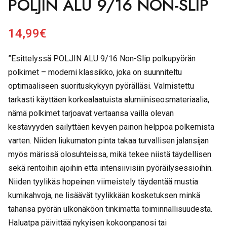
POLJIN ALU 9/16 NON-SLIP
14,99
€
”Esittelyssä POLJIN ALU 9/16 Non-Slip polkupyörän
polkimet – moderni klassikko, joka on suunniteltu
optimaaliseen suorituskykyyn pyörälläsi. Valmistettu
tarkasti käyttäen korkealaatuista alumiiniseosmateriaalia,
nämä polkimet tarjoavat vertaansa vailla olevan
kestävyyden säilyttäen kevyen painon helppoa polkemista
varten. Niiden liukumaton pinta takaa turvallisen jalansijan
myös märissä olosuhteissa, mikä tekee niistä täydellisen
sekä rentoihin ajoihin että intensiivisiin pyöräilysessioihin.
Niiden tyylikäs hopeinen viimeistely täydentää mustia
kumikahvoja, ne lisäävät tyylikkään kosketuksen minkä
tahansa pyörän ulkonäköön tinkimättä toiminnallisuudesta.
Haluatpa päivittää nykyisen kokoonpanosi tai