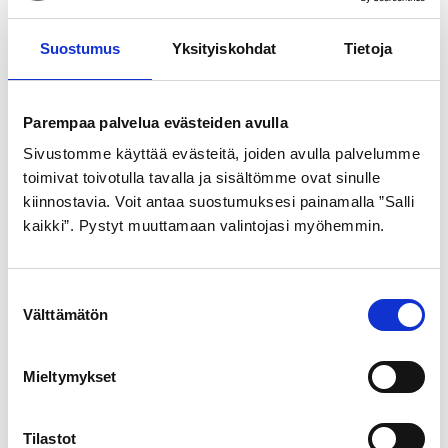
Suostumus
Yksityiskohdat
Tietoja
Parempaa palvelua evästeiden avulla
Sivustomme käyttää evästeitä, joiden avulla palvelumme
GOLDEN BOY
GOLDEN BOY
toimivat toivotulla tavalla ja sisältömme ovat sinulle
ULKORENGAS 44-484
ULKORENGAS 47-622
kiinnostavia. Voit antaa suostumuksesi painamalla ”Salli
kaikki”. Pystyt muuttamaan valintojasi myöhemmin.
HARMAA SR 120
HARMAA SR 123
21,99
€
21,99
€
S
Välttämätön
u
o
s
Mieltymykset
t
u
m
Tilastot