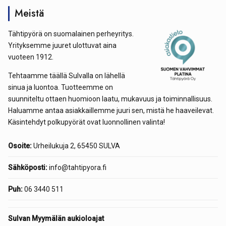
Meistä
Tähtipyörä on suomalainen perheyritys.
Yrityksemme juuret ulottuvat aina
vuoteen 1912.
Tehtaamme täällä Sulvalla on lähellä
sinua ja luontoa. Tuotteemme on
suunniteltu ottaen huomioon laatu, mukavuus ja toiminnallisuus.
Haluamme antaa asiakkaillemme juuri sen, mistä he haaveilevat.
Käsintehdyt polkupyörät ovat luonnollinen valinta!
Osoite:
Urheilukuja 2, 65450 SULVA
Sähköposti:
info@tahtipyora.fi
Puh:
06 3440 511
Sulvan Myymälän aukioloajat