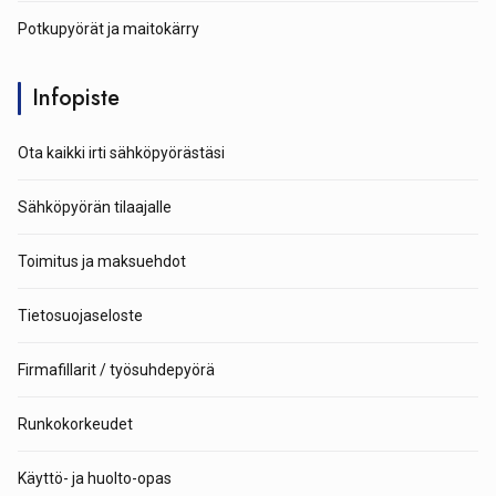
Potkupyörät ja maitokärry
Infopiste
Ota kaikki irti sähköpyörästäsi
Sähköpyörän tilaajalle
Toimitus ja maksuehdot
Tietosuojaseloste
Firmafillarit / työsuhdepyörä
Runkokorkeudet
Käyttö- ja huolto-opas