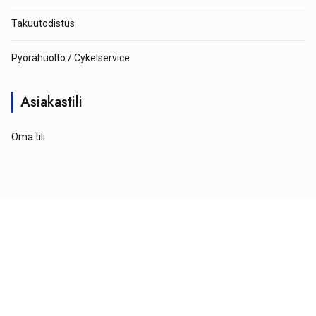
Takuutodistus
Pyörähuolto / Cykelservice
Asiakastili
Oma tili
© Tähtipyörä 2026