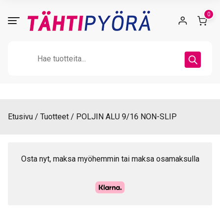
Skip
0
to
content
Products
search
Etusivu
Tuotteet
POLJIN ALU 9/16 NON-SLIP
Osta nyt, maksa myöhemmin tai maksa osamaksulla