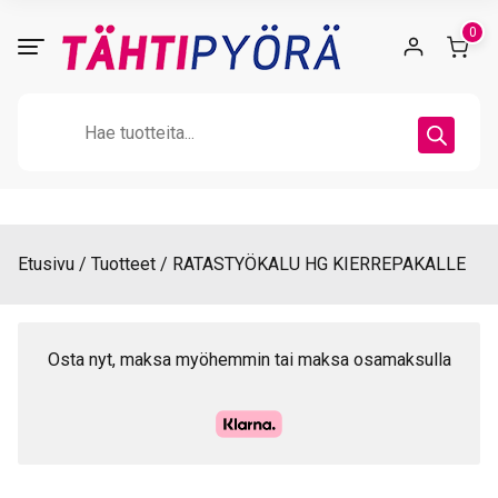
Skip
0
to
content
Products
search
Etusivu
Tuotteet
RATASTYÖKALU HG KIERREPAKALLE
Osta nyt, maksa myöhemmin tai maksa osamaksulla