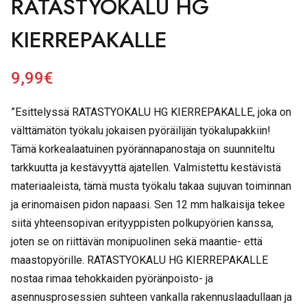
RATASTYÖKALU HG
KIERREPAKALLE
9,99
€
”Esittelyssä RATASTYOKALU HG KIERREPAKALLE, joka on
välttämätön työkalu jokaisen pyöräilijän työkalupakkiin!
Tämä korkealaatuinen pyörännapanostaja on suunniteltu
tarkkuutta ja kestävyyttä ajatellen. Valmistettu kestävistä
materiaaleista, tämä musta työkalu takaa sujuvan toiminnan
ja erinomaisen pidon napaasi. Sen 12 mm halkaisija tekee
siitä yhteensopivan erityyppisten polkupyörien kanssa,
joten se on riittävän monipuolinen sekä maantie- että
maastopyörille. RATASTYOKALU HG KIERREPAKALLE
nostaa rimaa tehokkaiden pyöränpoisto- ja
asennusprosessien suhteen vankalla rakennuslaadullaan ja