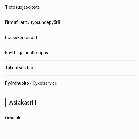
Tietosuojaseloste
Firmafillarit / työsuhdepyörä
Runkokorkeudet
Käyttö- ja huolto-opas
Takuutodistus
Pyörähuolto / Cykelservice
Asiakastili
Oma tili