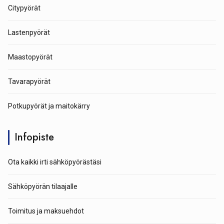
Citypyörät
Lastenpyörät
Maastopyörät
Tavarapyörät
Potkupyörät ja maitokärry
Infopiste
Ota kaikki irti sähköpyörästäsi
Sähköpyörän tilaajalle
Toimitus ja maksuehdot