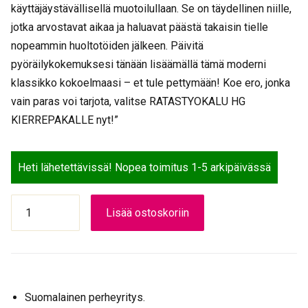
käyttäjäystävällisellä muotoilullaan. Se on täydellinen niille,
jotka arvostavat aikaa ja haluavat päästä takaisin tielle
nopeammin huoltotöiden jälkeen. Päivitä
pyöräilykokemuksesi tänään lisäämällä tämä moderni
klassikko kokoelmaasi – et tule pettymään! Koe ero, jonka
vain paras voi tarjota, valitse RATASTYOKALU HG
KIERREPAKALLE nyt!”
Heti lähetettävissä! Nopea toimitus 1-5 arkipäivässä
RATASTYÖKALU
Lisää ostoskoriin
HG
KIERREPAKALLE
määrä
Suomalainen perheyritys.