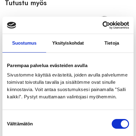
Tutustu myös
Suostumus
Yksityiskohdat
Tietoja
Parempaa palvelua evästeiden avulla
Sivustomme käyttää evästeitä, joiden avulla palvelumme
SCHWALBE
GOLDEN BOY
toimivat toivotulla tavalla ja sisältömme ovat sinulle
ULKORENGAS 42-622
ULKORENGAS 40-622
kiinnostavia. Voit antaa suostumuksesi painamalla ”Salli
MUSTA ROAD CRUISER
MUSTA VALKOINEN SR
kaikki”. Pystyt muuttamaan valintojasi myöhemmin.
pistosuojattu
176
heijastimella
21,99
€
S
22,99
€
Välttämätön
u
o