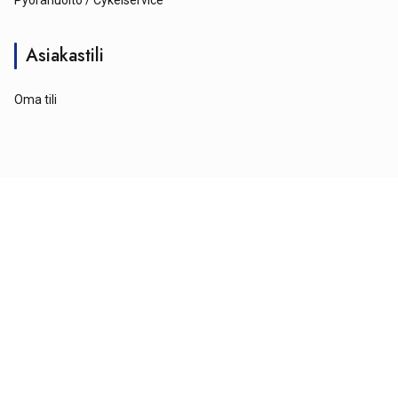
Pyörähuolto / Cykelservice
Asiakastili
Oma tili
© Tähtipyörä 2026