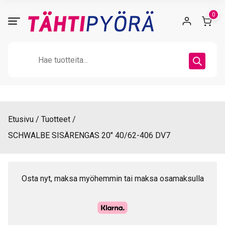
Skip
0
to
content
Products
search
Etusivu
Tuotteet
SCHWALBE SISÄRENGAS 20″ 40/62-406 DV7
Osta nyt, maksa myöhemmin tai maksa osamaksulla