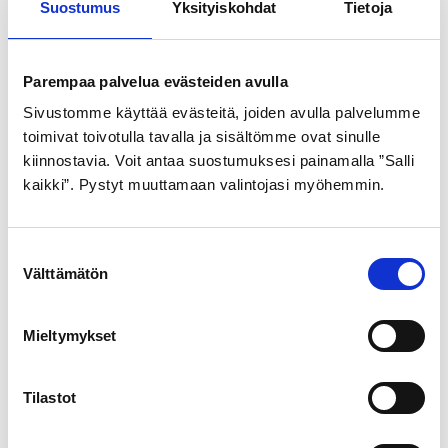
Suostumus
Yksityiskohdat
Tietoja
GOLDEN BOY
GOLDEN BOY
Parempaa palvelua evästeiden avulla
ULKORENGAS 44-484
ULKORENGAS 44-428
Sivustomme käyttää evästeitä, joiden avulla palvelumme
MUSTA SR 120
MUSTA VALKOINEN
toimivat toivotulla tavalla ja sisältömme ovat sinulle
21,99
€
21,99
€
kiinnostavia. Voit antaa suostumuksesi painamalla ”Salli
kaikki”. Pystyt muuttamaan valintojasi myöhemmin.
S
Välttämätön
u
o
s
Mieltymykset
t
u
SCHWALBE
m
Tilastot
ULKORENGAS 42-622
u
MUSTA LAND CRUISER
k