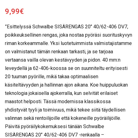
9,99
€
”Esittelyssä Schwalbe SISÄRENGAS 20″ 40/62-406 DV7,
poikkeuksellinen rengas, joka nostaa pyöräsi suorituskyvyn
riman korkeammalle. Yksi luotetuimmista valmistajistamme
on valmistanut tämän renkaan tarkasti, ja se tarjoaa
vertaansa vailla olevan kestävyyden ja pidon. 40 mm:n
leveydellä ja 62-406-koossa se on suunniteltu erityisesti
20 tuuman pyörille, mikä takaa optimaalisen
käsiteltävyyden ja hallinnan ajon aikana. Koe huippuluokan
teknologia jokaisella ajokerralla, kun selvität erilaiset
maastot helposti. Tässä modernissa klassikossa
yhdistyvät tyyli ja toimivuus, mikä tekee siitä täydellisen
valinnan sekä rentoilijoille että kokeneille pyöräilijöille.
Päivitä pyöräilykokemuksesi tänään Schwalbe
SISÄRENGAS 20″ 40/62-406 DV7 -renkaalla –