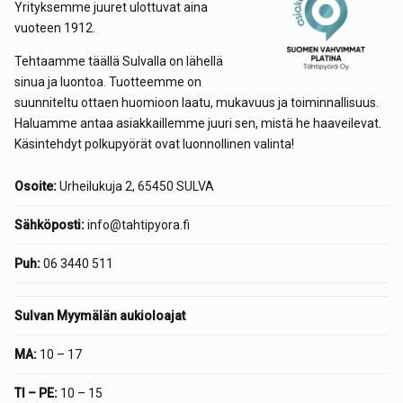
Yrityksemme juuret ulottuvat aina
vuoteen 1912.
Tehtaamme täällä Sulvalla on lähellä
sinua ja luontoa. Tuotteemme on
suunniteltu ottaen huomioon laatu, mukavuus ja toiminnallisuus.
Haluamme antaa asiakkaillemme juuri sen, mistä he haaveilevat.
Käsintehdyt polkupyörät ovat luonnollinen valinta!
Osoite:
Urheilukuja 2, 65450 SULVA
Sähköposti:
info@tahtipyora.fi
Puh:
06 3440 511
Sulvan Myymälän aukioloajat
MA:
10 – 17
TI – PE:
10 – 15