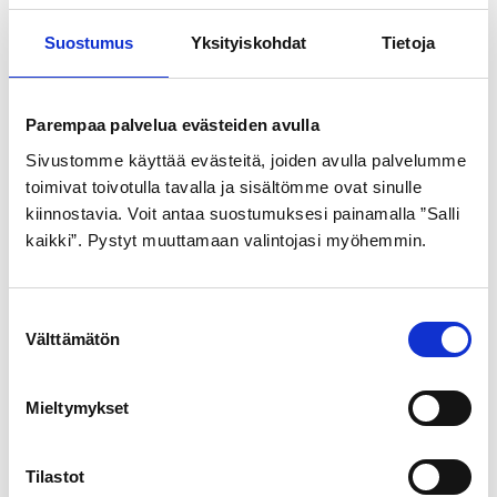
Suostumus
Yksityiskohdat
Tietoja
SCHWALBE
GOLDEN BOY
ULKORENGAS 47-622
ULKORENGAS 40-622
MUSTAVALKOINEN
MUSTA VALKOINEN SR
Parempaa palvelua evästeiden avulla
ROAD CRUISER
176
Sivustomme käyttää evästeitä, joiden avulla palvelumme
pistosuojattu
21,99
€
toimivat toivotulla tavalla ja sisältömme ovat sinulle
24,99
€
kiinnostavia. Voit antaa suostumuksesi painamalla ”Salli
kaikki”. Pystyt muuttamaan valintojasi myöhemmin.
S
Välttämätön
u
o
s
Mieltymykset
t
u
SCHWALBE
m
Tilastot