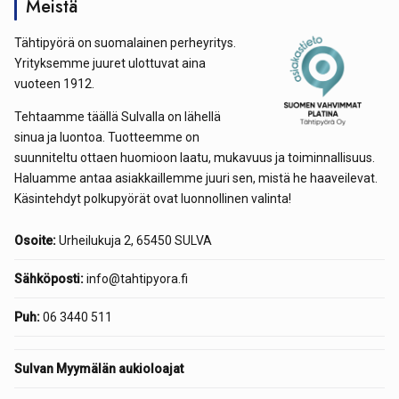
Meistä
Tähtipyörä on suomalainen perheyritys.
Yrityksemme juuret ulottuvat aina
vuoteen 1912.
Tehtaamme täällä Sulvalla on lähellä
sinua ja luontoa. Tuotteemme on
suunniteltu ottaen huomioon laatu, mukavuus ja toiminnallisuus.
Haluamme antaa asiakkaillemme juuri sen, mistä he haaveilevat.
Käsintehdyt polkupyörät ovat luonnollinen valinta!
Osoite:
Urheilukuja 2, 65450 SULVA
Sähköposti:
info@tahtipyora.fi
Puh:
06 3440 511
Sulvan Myymälän aukioloajat