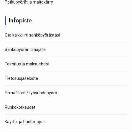
Potkupyörät ja maitokärry
Infopiste
Ota kaikki irti sähköpyörästäsi
Sähköpyörän tilaajalle
Toimitus ja maksuehdot
Tietosuojaseloste
Firmafillarit / työsuhdepyörä
Runkokorkeudet
Käyttö- ja huolto-opas