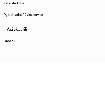
Takuutodistus
Pyörähuolto / Cykelservice
Asiakastili
Oma tili
© Tähtipyörä 2026