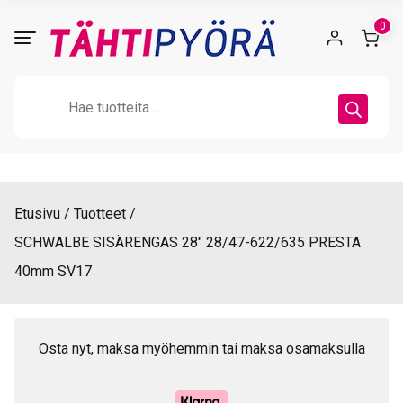
Skip
0
to
content
Products
search
Etusivu
Tuotteet
SCHWALBE SISÄRENGAS 28″ 28/47-622/635 PRESTA
40mm SV17
Osta nyt, maksa myöhemmin tai maksa osamaksulla