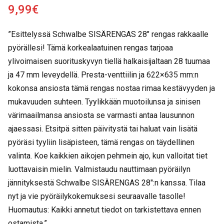
9,99
€
”Esittelyssä Schwalbe SISÄRENGAS 28″ rengas rakkaalle
pyörällesi! Tämä korkealaatuinen rengas tarjoaa
ylivoimaisen suorituskyvyn tiellä halkaisijaltaan 28 tuumaa
ja 47 mm leveydellä. Presta-venttiilin ja 622×635 mm:n
kokonsa ansiosta tämä rengas nostaa rimaa kestävyyden ja
mukavuuden suhteen. Tyylikkään muotoilunsa ja sinisen
värimaailmansa ansiosta se varmasti antaa lausunnon
ajaessasi. Etsitpä sitten päivitystä tai haluat vain lisätä
pyöräsi tyyliin lisäpisteen, tämä rengas on täydellinen
valinta. Koe kaikkien aikojen pehmein ajo, kun valloitat tiet
luottavaisin mielin. Valmistaudu nauttimaan pyöräilyn
jännityksestä Schwalbe SISÄRENGAS 28″:n kanssa. Tilaa
nyt ja vie pyöräilykokemuksesi seuraavalle tasolle!
Huomautus: Kaikki annetut tiedot on tarkistettava ennen
ostamista.”