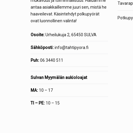
mukavuus ja toiminnallisuus. Haluamme
Tavarap
antaa asiakkaillemme juuri sen, mistä he
haaveilevat. Käsintehdyt polkupyörät
Potkupyö
ovat luonnollinen valinta!
Osoite:
Urheilukuja 2, 65450 SULVA
Sähköposti:
info@tahtipyora.fi
Puh:
06 3440 511
Sulvan Myymälän aukioloajat
MA:
10 – 17
TI – PE:
10 – 15