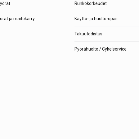
yörät
Runkokorkeudet
rät ja maitokärry
Käyttö- ja huolto-opas
Takuutodistus
Pyörähuolto / Cykelservice