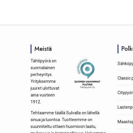
Meistä
Polk
Tähtipyörä on
Sähköpy
suomalainen
perheyritys.
Classic 
Yrityksemme
juuret ulottuvat
Citypyör
aina vuoteen
1912.
Lastenp
Tehtaamme täällä Sulvalla on lähellä
sinua ja luontoa. Tuotteemme on
Maastop
suunniteltu ottaen huomioon laatu,