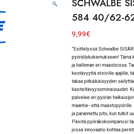
SCHWALBE SI
584 40/62-6
9,99
€
”Esittelyssä Schwalbe SISÄR
pyöräilykokemukseen! Tämä ko
ja hallinnan eri maastoissa. T
kestävyyttä etsiville ajajille,
takaa pitkäikäisyyden säilytt
käsiteltävyysominaisuudet. K
palvelee eri pyörän halkaisijo
maantie- että maastopyörille.
ja parannettu pito, kun tutkit uu
Päivitä pyöräkokoonpanosi t
jossa innovaatio kohtaa perint