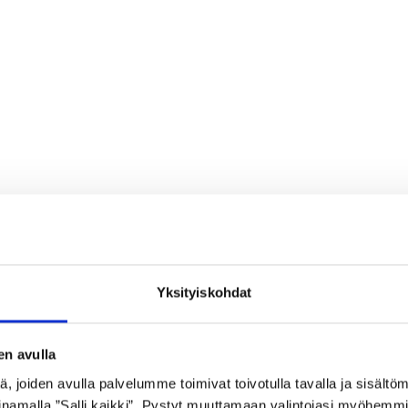
Yksityiskohdat
en avulla
 joiden avulla palvelumme toimivat toivotulla tavalla ja sisältöm
namalla ”Salli kaikki”. Pystyt muuttamaan valintojasi myöhemmi