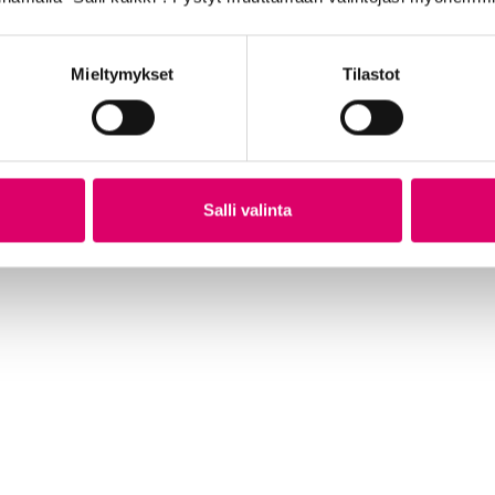
Mieltymykset
Tilastot
TA
GOLDEN BOY ULKORENGAS 44-428 MUSTA
GO
VALKOINEN
SR
21,99
€
21
Salli valinta