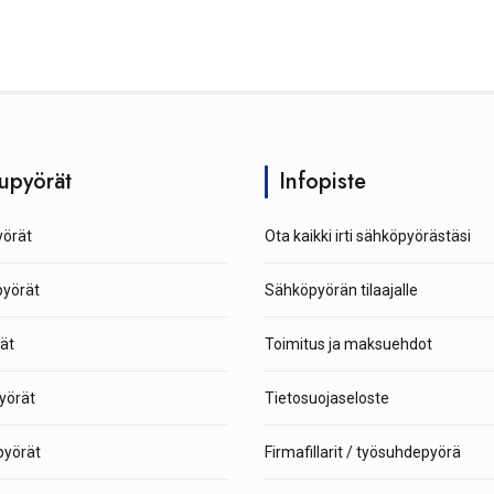
upyörät
Infopiste
örät
Ota kaikki irti sähköpyörästäsi
pyörät
Sähköpyörän tilaajalle
ät
Toimitus ja maksuehdot
yörät
Tietosuojaseloste
yörät
Firmafillarit / työsuhdepyörä