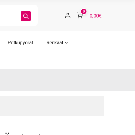
0
0,00€
Potkupyörät
Renkaat