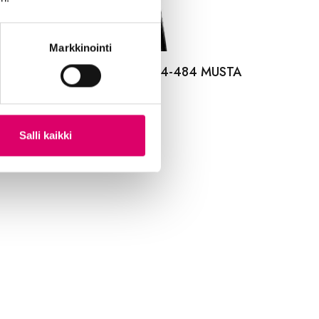
Markkinointi
LDEN BOY ULKORENGAS 44-484 MUSTA
 120
,99
€
Salli kaikki