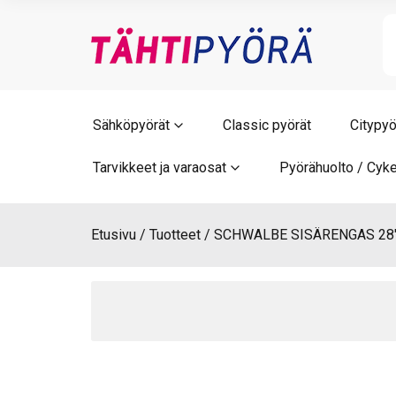
Skip
to
content
Sähköpyörät
Classic pyörät
Citypyö
Tarvikkeet ja varaosat
Pyörähuolto / Cyke
Etusivu
Tuotteet
SCHWALBE SISÄRENGAS 28″ 