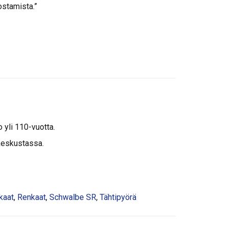
ostamista.”
o yli 110-vuotta.
keskustassa.
kaat
,
Renkaat
,
Schwalbe SR
,
Tähtipyörä