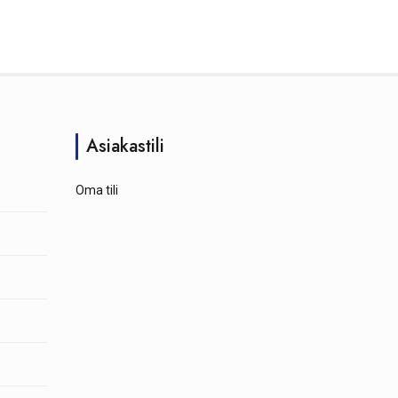
Asiakastili
Oma tili