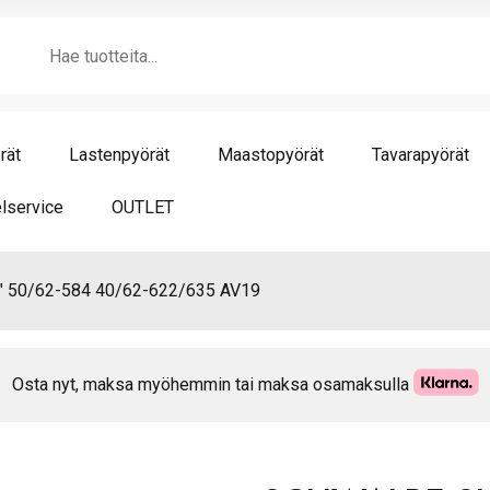
Products
search
rät
Lastenpyörät
Maastopyörät
Tavarapyörät
lservice
OUTLET
50/62-584 40/62-622/635 AV19
Osta nyt, maksa myöhemmin tai maksa osamaksulla