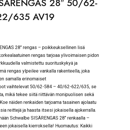
SÄRENGAS 28″ 50/62-
22/635 AV19
ENGAS 28″ rengas – poikkeuksellinen lisä
rkealaatuinen rengas tarjoaa ylivoimaisen pidon
arkkuudella valmistettu suorituskykyä ja
 tämä rengas ylpeilee vankalla rakenteella, joka
äen samalla erinomaiset
oot vaihtelevat 50/62-584 – 40/62-622/635, se
ita, mikä tekee siitä riittävän monipuolisen sekä
 Koe näiden renkaiden tarjoama tasainen ajolaatu
sia reittejä ja haasta itsesi jokaisella ajokerralla.
änään Schwalbe SISÄRENGAS 28″ renkaalla –
een jokaisella kierroksella! Huomautus: Kaikki