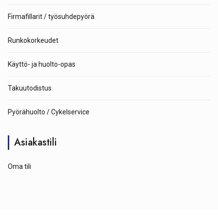
Firmafillarit / työsuhdepyörä
Runkokorkeudet
Käyttö- ja huolto-opas
Takuutodistus
Pyörähuolto / Cykelservice
Asiakastili
Oma tili