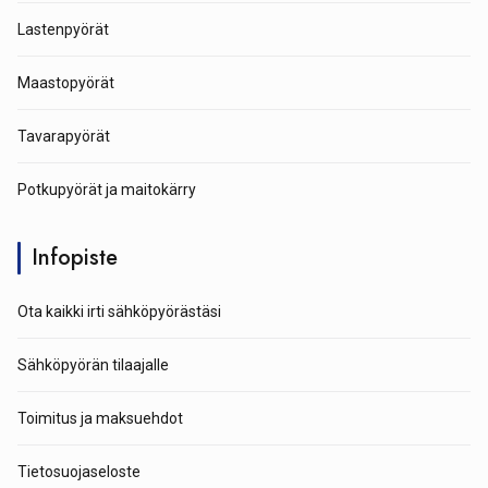
Lastenpyörät
Maastopyörät
Tavarapyörät
Potkupyörät ja maitokärry
Infopiste
Ota kaikki irti sähköpyörästäsi
Sähköpyörän tilaajalle
Toimitus ja maksuehdot
Tietosuojaseloste