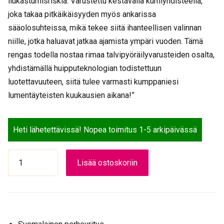
liukastumisriskiä. Varustettu kestävällä kumiyhdisteellä,
joka takaa pitkäikäisyyden myös ankarissa
sääolosuhteissa, mikä tekee siitä ihanteellisen valinnan
niille, jotka haluavat jatkaa ajamista ympäri vuoden. Tämä
rengas todella nostaa rimaa talvipyöräilyvarusteiden osalta,
yhdistämällä huipputeknologian todistettuun
luotettavuuteen, siitä tulee varmasti kumppaniesi
lumentäyteisten kuukausien aikana!”
Heti lähetettävissä! Nopea toimitus 1-5 arkipäivässä
SCHWALBE
Lisää ostoskoriin
ULKORENGAS
47-
559
NASTA
Marathon