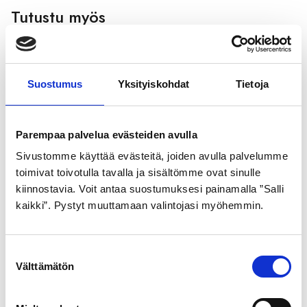
Tutustu myös
Suostumus
Yksityiskohdat
Tietoja
Parempaa palvelua evästeiden avulla
Sivustomme käyttää evästeitä, joiden avulla palvelumme
toimivat toivotulla tavalla ja sisältömme ovat sinulle
GOLDEN BOY
GOLDEN BOY
kiinnostavia. Voit antaa suostumuksesi painamalla ”Salli
ULKORENGAS 54-584
ULKORENGAS 44-531
kaikki”. Pystyt muuttamaan valintojasi myöhemmin.
MUSTA VALKOINEN SR
HARMAA SR 120
080
21,99
€
S
21,99
€
Välttämätön
u
o
s