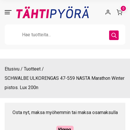
Skip
0
to
content
Products
search
Etusivu
Tuotteet
SCHWALBE ULKORENGAS 47-559 NASTA Marathon Winter
pistos. Lux 200n
Osta nyt, maksa myöhemmin tai maksa osamaksulla