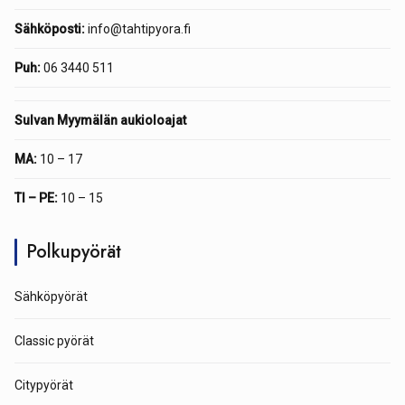
Sähköposti:
info@tahtipyora.fi
Puh:
06 3440 511
Sulvan Myymälän aukioloajat
MA:
10 – 17
TI – PE:
10 – 15
Polkupyörät
Sähköpyörät
Classic pyörät
Citypyörät