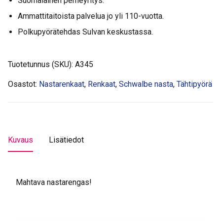
Suomalainen perheyritys.
Winter
pistos.
Ammattitaitoista palvelua jo yli 110-vuotta.
Lux
Polkupyörätehdas Sulvan keskustassa.
200n
määrä
Tuotetunnus (SKU):
A345
Osastot:
Nastarenkaat
,
Renkaat
,
Schwalbe nasta
,
Tähtipyörä
Kuvaus
Lisätiedot
Mahtava nastarengas!