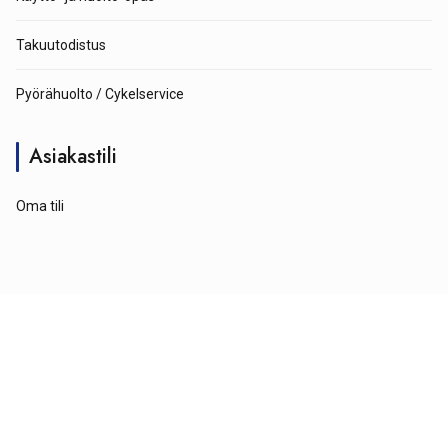
Takuutodistus
Pyörähuolto / Cykelservice
Asiakastili
Oma tili