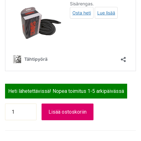
Heti lähetettävissä! Nopea toimitus 1-5 arkipäivässä
SPECTRA
Lisää ostoskoriin
ULKORENGAS
32-
622
M