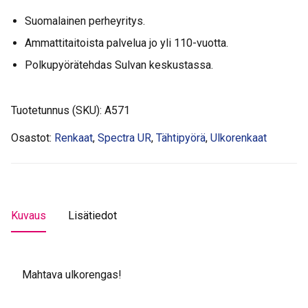
AMBER
Suomalainen perheyritys.
määrä
Ammattitaitoista palvelua jo yli 110-vuotta.
Polkupyörätehdas Sulvan keskustassa.
Tuotetunnus (SKU):
A571
Osastot:
Renkaat
,
Spectra UR
,
Tähtipyörä
,
Ulkorenkaat
Kuvaus
Lisätiedot
Mahtava ulkorengas!