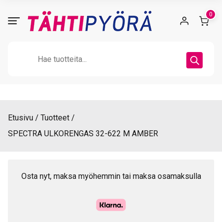
Skip
0
to
content
Products
search
Etusivu
Tuotteet
SPECTRA ULKORENGAS 32-622 M AMBER
Osta nyt, maksa myöhemmin tai maksa osamaksulla