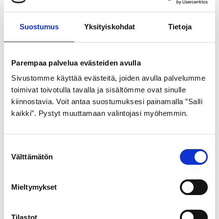
Suostumus
Yksityiskohdat
Tietoja
Parempaa palvelua evästeiden avulla
Sivustomme käyttää evästeitä, joiden avulla palvelumme
toimivat toivotulla tavalla ja sisältömme ovat sinulle
MITAS ULKORENGAS M
kiinnostavia. Voit antaa suostumuksesi painamalla ”Salli
32-622 FLASH V66
kaikki”. Pystyt muuttamaan valintojasi myöhemmin.
23,99
€
S
Välttämätön
u
o
Tutustu myös
s
Mieltymykset
t
u
m
Tilastot