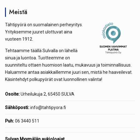
Meistä
Tähtipyörä on suomalainen perheyritys.
Yrityksemme juuret ulottuvat aina
vuoteen 1912.
Tehtaamme täällä Sulvalla on lähellä
sinua ja luontoa. Tuotteemme on
suunniteltu ottaen huomioon laatu, mukavuus ja toiminnallisuus.
Haluamme antaa asiakkaillemme juuri sen, mistä he haaveilevat.
Käsintehdyt polkupyörät ovat luonnollinen valinta!
Osoite:
Urheilukuja 2, 65450 SULVA
Sähköposti:
info@tahtipyora.fi
Puh:
06 3440 511
Sulvan Myymälän aukioloajat