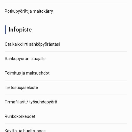
Potkupyörät ja maitokärry
Infopiste
Ota kaikki irti sähköpyörästäsi
Sähköpyörän tilaajalle
Toimitus ja maksuehdot
Tietosuojaseloste
Firmafillarit / työsuhdepyörä
Runkokorkeudet
Käyttö- ja huolto-opas