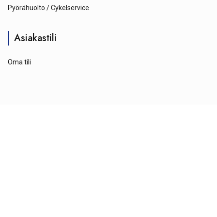
Pyörähuolto / Cykelservice
Asiakastili
Oma tili
© Tähtipyörä 2026