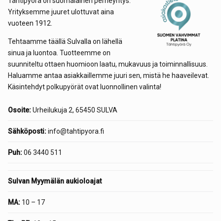
Tähtipyörä on suomalainen perheyritys.
Yrityksemme juuret ulottuvat aina
vuoteen 1912.
Tehtaamme täällä Sulvalla on lähellä
sinua ja luontoa. Tuotteemme on
suunniteltu ottaen huomioon laatu, mukavuus ja toiminnallisuus.
Haluamme antaa asiakkaillemme juuri sen, mistä he haaveilevat.
Käsintehdyt polkupyörät ovat luonnollinen valinta!
Osoite:
Urheilukuja 2, 65450 SULVA
Sähköposti:
info@tahtipyora.fi
Puh:
06 3440 511
Sulvan Myymälän aukioloajat
MA:
10 – 17