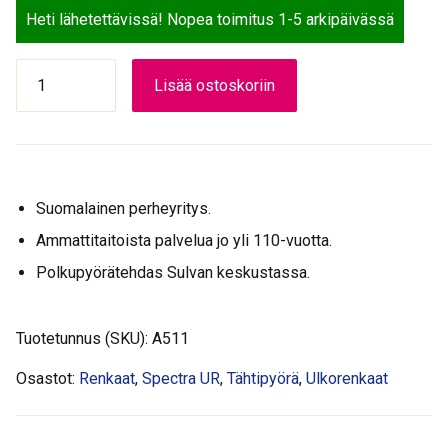
Heti lähetettävissä! Nopea toimitus 1-5 arkipäivässä
SPECTRA
Lisää ostoskoriin
ULKORENGAS
40-
622
M
PERGO
Suomalainen perheyritys.
pistosuojattu
heijastinnauha
Ammattitaitoista palvelua jo yli 110-vuotta.
määrä
Polkupyörätehdas Sulvan keskustassa.
Tuotetunnus (SKU):
A511
Osastot:
Renkaat
,
Spectra UR
,
Tähtipyörä
,
Ulkorenkaat