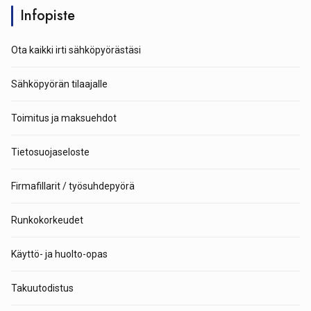
Infopiste
Ota kaikki irti sähköpyörästäsi
Sähköpyörän tilaajalle
Toimitus ja maksuehdot
Tietosuojaseloste
Firmafillarit / työsuhdepyörä
Runkokorkeudet
Käyttö- ja huolto-opas
Takuutodistus