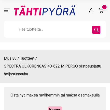
Skip
0
to
content
Products
search
Etusivu
Tuotteet
SPECTRA ULKORENGAS 40-622 M PERGO pistosuojattu
heijastinnauha
Osta nyt, maksa myöhemmin tai maksa osamaksulla